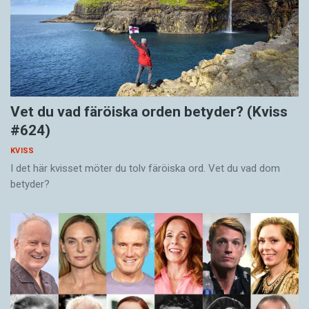
Vet du vad färöiska orden betyder? (Kviss
#624)
KVISS
I det här kvisset möter du tolv färöiska ord. Vet du vad dom
betyder?