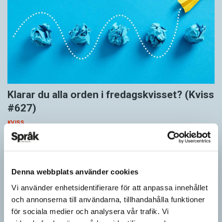
Klarar du alla orden i fredagskvisset? (Kviss
#627)
KVISS
Vet du vad dom här tolv orden betyder? Dom korrekta svaren är
hämtade ur Svenska Akademiens ordlista.
Denna webbplats använder cookies
Vi använder enhetsidentifierare för att anpassa innehållet
och annonserna till användarna, tillhandahålla funktioner
för sociala medier och analysera vår trafik. Vi