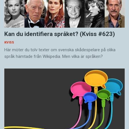
Kan du identifiera språket? (Kviss #623)
KVISS
Här möter du tolv texter om svenska skådespelare på olika
språk hämtade från Wikipedia. Men vilka är språken?