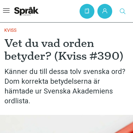
KVISS
Vet du vad orden
Hem
betyder? (Kviss #390)
Artiklar
Krönikor
Känner du till dessa tolv svenska ord?
Dom korrekta betydelserna är
Språkfrågor
hämtade ur Svenska Akademiens
Skrivtips
ordlista.
Bokrecensioner
Kviss
Podden