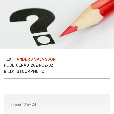
Anmäl till språkpolisen
Föreslå nyord
Annonsera
Prenumerera
Läs Språktidningen digitalt
Press
TEXT:
ANDERS SVENSSON
PUBLICERAD 2024-02-02
BILD: ISTOCKPHOTO
Fråga
13
av
24