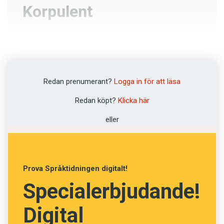
Korpulent
Tveksam
Kommunikativ
Redan prenumerant?
Logga in för att läsa
Anemisk
Redan köpt?
Klicka här
Fetlagd
eller
NÄSTA FRÅGA
Prova Språktidningen digitalt!
Specialerbjudande!
Digital