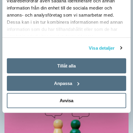
vidarebefordrar även sådana identifierare och annan
information från din enhet till de sociala medier och
annons- och analysföretag som vi samarbetar med.
Dessa kan i sin tur kombinera informationen med annan
information som du har tillhandahållit eller som de har
samlat in när du har använt deras tjänster.
Vilket språk är detta? (Kviss #626)
Visa detaljer
KVISS
I det här kvisset möter du texter om berömda svenska
Tillåt alla
författare på tolv olika språk hämtade från Wikipedia. Men vilka
är språken?
Anpassa
Avvisa