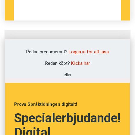
Fråga
1
av
12
Redan prenumerant?
Logga in för att läsa
Korpulent
Redan köpt?
Klicka här
eller
Tveksam
Kommunikativ
Prova Språktidningen digitalt!
Anemisk
Specialerbjudande!
Fetlagd
Digital