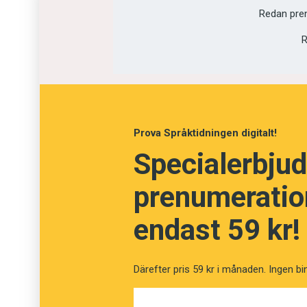
Redan pre
Tåla
R
Neka
Prova Språktidningen digitalt!
Specialerbjud
prenumeration
endast 59 kr!
Därefter pris 59 kr i månaden. Ingen bi