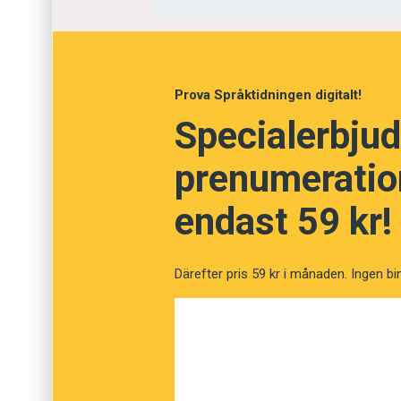
Drapera
Släpa
Prova Språktidningen digitalt!
Tåla
Specialerbjud
Neka
prenumeration
endast 59 kr!
Därefter pris 59 kr i månaden. Ingen bi