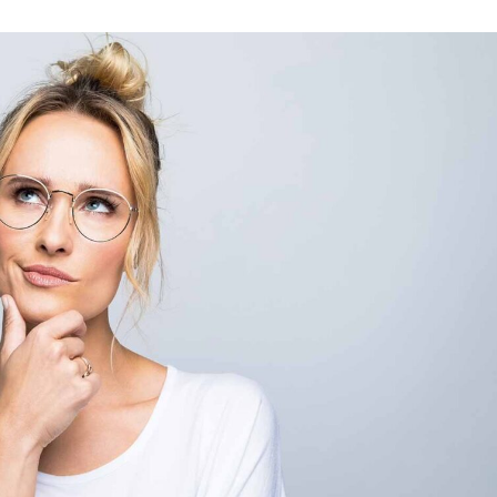
språkpolisen
rd
a
dningen digitalt