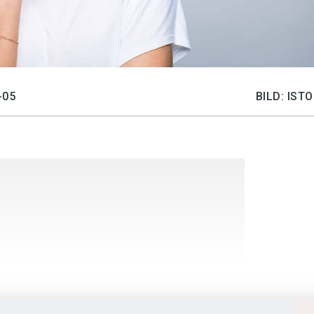
-05
BILD: IS