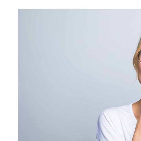
Kviss
Podden
Anmäl till 
Föreslå nyo
Annonsera
Prenumerer
Läs Språkti
Press