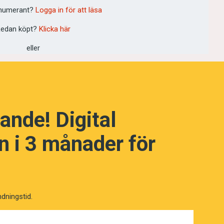
numerant?
Logga in för att läsa
edan köpt?
Klicka här
eller
NÄSTA FRÅGA
ande! Digital
 i 3 månader för
ndningstid.