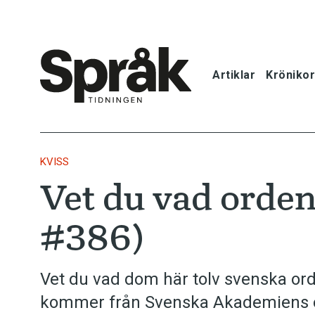
Artiklar
Krönikor
Hem
Artiklar
KVISS
Vet du vad orden
Krönikor
#386)
Språkfrågor
Skrivtips
Vet du vad dom här tolv svenska or
kommer från Svenska Akademiens o
Bokrecensi