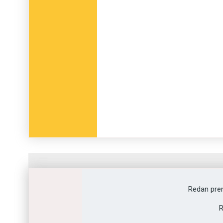
Fråga
1
av
12
Redan pre
Fördra
R