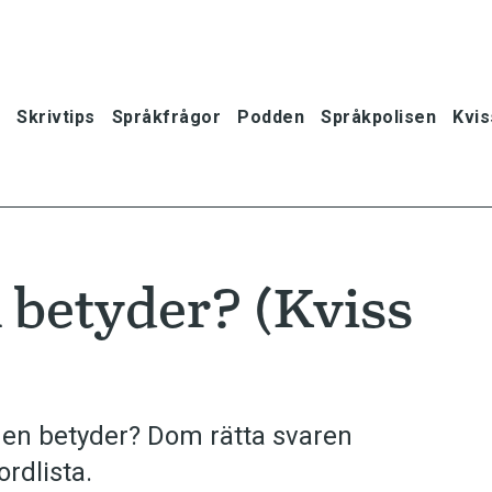
Skrivtips
Språkfrågor
Podden
Språkpolisen
Kvis
 betyder? (Kviss
den betyder? Dom rätta svaren
rdlista.
oner