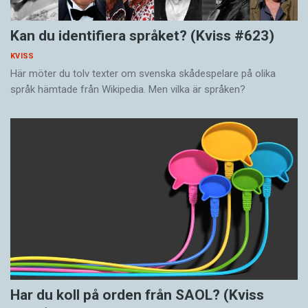
Kan du identifiera språket? (Kviss #623)
KVISS
Här möter du tolv texter om svenska skådespelare på olika
språk hämtade från Wikipedia. Men vilka är språken?
Har du koll på orden från SAOL? (Kviss