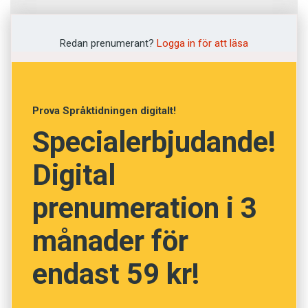
Fråga
1
av
12
Redan prenumerant?
Logga in för att läsa
Oförskämd
Rutten
Prova Språktidningen digitalt!
Specialerbjudande!
Fräck
Digital
Principfast
prenumeration i 3
Utgången
månader för
NÄSTA FRÅGA
endast 59 kr!