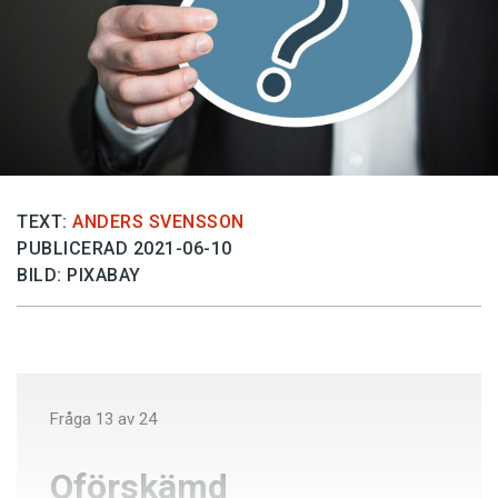
Anmäl till språkpolisen
Föreslå nyord
Annonsera
Prenumerera
Läs Språktidningen digitalt
Press
TEXT:
ANDERS SVENSSON
PUBLICERAD 2021-06-10
BILD: PIXABAY
Fråga
13
av
24
Oförskämd