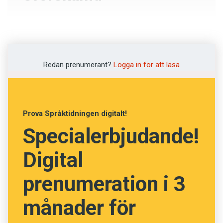
Rutten
Fräck
Redan prenumerant?
Logga in för att läsa
Principfast
Utgången
Prova Språktidningen digitalt!
Specialerbjudande!
NÄSTA FRÅGA
Digital
prenumeration i 3
månader för