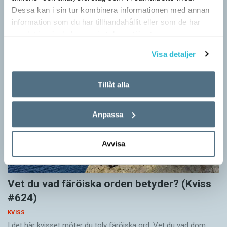
KVISS
Dessa kan i sin tur kombinera informationen med annan
Vet du vad dom här tolv svenska orden betyder? Dom rätta
information som du har tillhandahållit eller som de har
svaren kommer från Svenska Akademiens ordlista.
samlat in när du har använt deras tjänster.
Visa detaljer
Tillåt alla
Anpassa
Avvisa
Vet du vad färöiska orden betyder? (Kviss
#624)
KVISS
I det här kvisset möter du tolv färöiska ord. Vet du vad dom