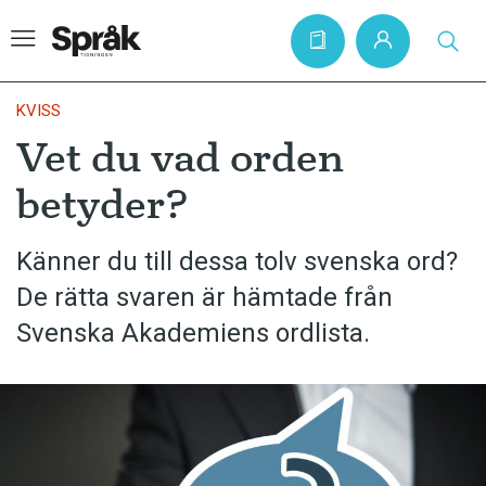
KVISS
Vet du vad orden
Hem
betyder?
Artiklar
Krönikor
Känner du till dessa tolv svenska ord?
De rätta svaren är hämtade från
Språkfrågor
Svenska Akademiens ordlista.
Skrivtips
Bokrecensioner
Kviss
Podden