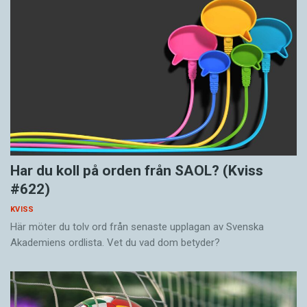
Har du koll på orden från SAOL? (Kviss
#622)
KVISS
Här möter du tolv ord från senaste upplagan av Svenska
Akademiens ordlista. Vet du vad dom betyder?