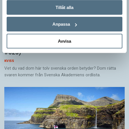
Tillåt alla
Anpassa
Avvisa
Känner du till orden från SAOL? (Kviss
#625)
KVISS
Vet du vad dom här tolv svenska orden betyder? Dom rätta
svaren kommer från Svenska Akademiens ordlista.