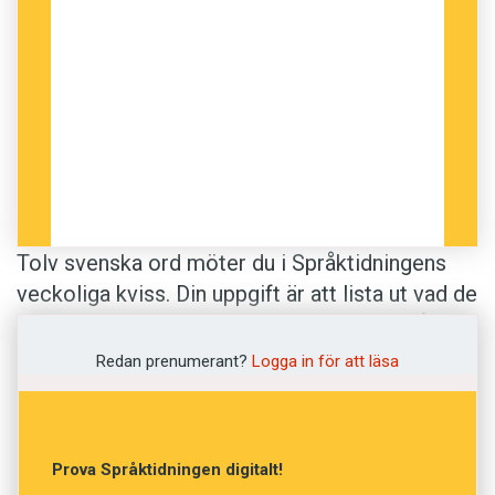
Tolv svenska ord möter du i Språktidningens
veckoliga kviss. Din uppgift är att lista ut vad de
betyder. De korrekta svaren är hämtade från
Svenska Akademiens ordlista
.
Redan prenumerant?
Logga in för att läsa
Anders
Prova Språktidningen digitalt!
Illustration: Pixabay