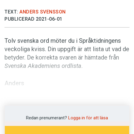
Anmäl till språkpolisen
TEXT:
ANDERS SVENSSON
Föreslå nyord
PUBLICERAD 2021-06-01
Annonsera
Prenumerera
Tolv svenska ord möter du i Språktidningens
Läs Språktidningen digitalt
veckoliga kviss. Din uppgift är att lista ut vad de
betyder. De korrekta svaren är hämtade från
Press
Svenska Akademiens ordlista
.
Anders
Illustration: Pixabay
Prenumerera! Pröva 2 nummer av
Redan prenumerant?
Logga in för att läsa
Språktidningen för 99 kronor.