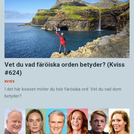
Vet du vad färöiska orden betyder? (Kviss
#624)
KVISS
I det här kvisset möter du tolv färöiska ord. Vet du vad dom
betyder?