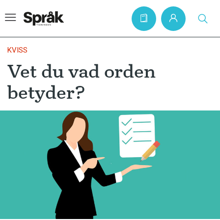
KVISS
Vet du vad orden
Hem
betyder?
Artiklar
Krönikor
Språkfrågor
Skrivtips
Bokrecensioner
Kviss
Podden