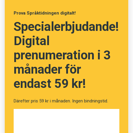
Klarar du fredagskvisset?
Prova Språktidningen digitalt!
(Kviss #246)
Specialerbjudande!
Digital
Fråga
13
av
24
prenumeration i 3
Auktorisera
månader för
endast 59 kr!
Befalla
Bokföra
Därefter pris 59 kr i månaden. Ingen bindningstid.
Godkänna
Härska