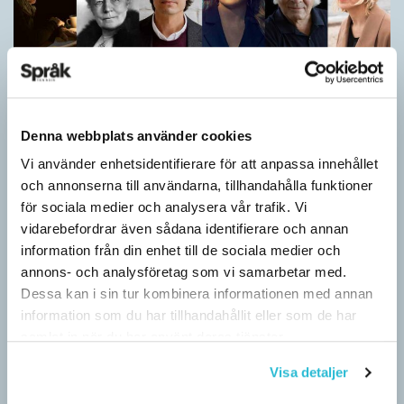
Denna webbplats använder cookies
Vi använder enhetsidentifierare för att anpassa innehållet
Vilket språk är detta? (Kviss #626)
och annonserna till användarna, tillhandahålla funktioner
för sociala medier och analysera vår trafik. Vi
KVISS
vidarebefordrar även sådana identifierare och annan
I det här kvisset möter du texter om berömda svenska
information från din enhet till de sociala medier och
författare på tolv olika språk hämtade från Wikipedia. Men vilka
annons- och analysföretag som vi samarbetar med.
är språken?
Dessa kan i sin tur kombinera informationen med annan
information som du har tillhandahållit eller som de har
samlat in när du har använt deras tjänster.
Visa detaljer