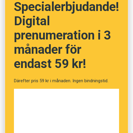
Specialerbjudande!
Prenumerera! Pröva 2 nummer av
Digital
Språktidningen för 99 kronor.
prenumeration i 3
Klarar du fredagskvisset?
månader för
(Kviss #246)
endast 59 kr!
Fråga
1
av
12
Därefter pris 59 kr i månaden. Ingen bindningstid.
Auktorisera
Befalla
Bokföra