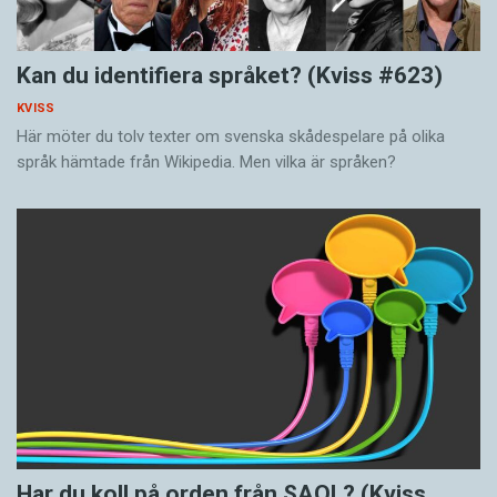
Kan du identifiera språket? (Kviss #623)
KVISS
Här möter du tolv texter om svenska skådespelare på olika
språk hämtade från Wikipedia. Men vilka är språken?
Har du koll på orden från SAOL? (Kviss