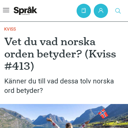
KVISS
Vet du vad norska
Hem
orden betyder? (Kviss
Artiklar
#413)
Krönikor
Språkfrågor
Känner du till vad dessa tolv norska
Skrivtips
ord betyder?
Bokrecensioner
Kviss
Podden