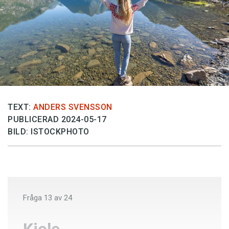
Anmäl till språkpolisen
Föreslå nyord
Annonsera
Prenumerera
Läs Språktidningen digitalt
Press
TEXT:
ANDERS SVENSSON
PUBLICERAD 2024-05-17
BILD: ISTOCKPHOTO
Fråga
13
av
24