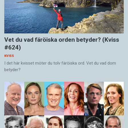
Vet du vad färöiska orden betyder? (Kviss
#624)
KVISS
I det här kvisset möter du tolv färöiska ord. Vet du vad dom
betyder?