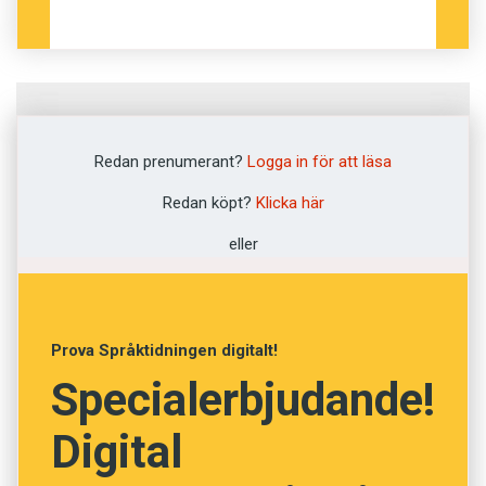
Fråga
1
av
12
Redan prenumerant?
Logga in för att läsa
Kjole
Redan köpt?
Klicka här
eller
Jolle
Kjol
Prova Språktidningen digitalt!
Klänning
Specialerbjudande!
Spädbarn
Digital