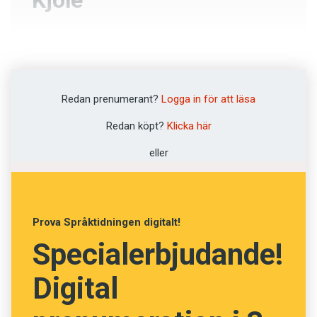
Kjole
Jolle
Kjol
Redan prenumerant?
Logga in för att läsa
Klänning
Redan köpt?
Klicka här
Spädbarn
eller
NÄSTA FRÅGA
Prova Språktidningen digitalt!
Specialerbjudande!
Digital