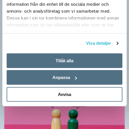
information från din enhet till de sociala medier och
annons- och analysföretag som vi samarbetar med.
Dessa kan i sin tur kombinera informationen med annan
information som du har tillhandahållit eller som de har
samlat in när du har använt deras tjänster.
Vilket språk är detta? (Kviss #626)
Visa detaljer
KVISS
I det här kvisset möter du texter om berömda svenska
författare på tolv olika språk hämtade från Wikipedia. Men vilka
Tillåt alla
är språken?
Anpassa
Avvisa