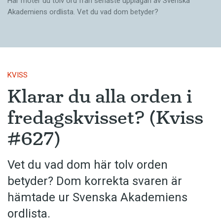
Här möter du tolv ord från senaste upplagan av Svenska
Akademiens ordlista. Vet du vad dom betyder?
KVISS
Klarar du alla orden i
fredagskvisset? (Kviss
#627)
Vet du vad dom här tolv orden
betyder? Dom korrekta svaren är
hämtade ur Svenska Akademiens
ordlista.