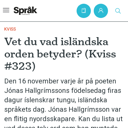
KVISS
Vet du vad isländska
Hem
orden betyder? (Kviss
Artiklar
#323)
Krönikor
Språkfrågor
Den 16 november varje år på poeten
Skrivtips
Jónas Hallgrímssons födelsedag firas
Bokrecensioner
dagur íslenskrar tungu, isländska
språkets dag. Jónas Hallgrímsson var
Kviss
en flitig nyordsskapare. Kan du lista ut
Podden