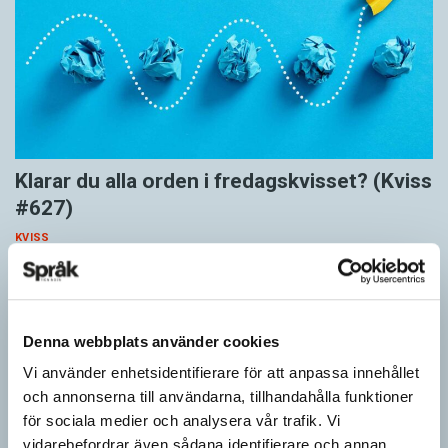
Klarar du alla orden i fredagskvisset? (Kviss
#627)
KVISS
Vet du vad dom här tolv orden betyder? Dom korrekta svaren är
hämtade ur Svenska Akademiens ordlista.
Denna webbplats använder cookies
Vi använder enhetsidentifierare för att anpassa innehållet
och annonserna till användarna, tillhandahålla funktioner
för sociala medier och analysera vår trafik. Vi
vidarebefordrar även sådana identifierare och annan