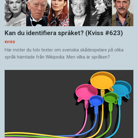
Kan du identifiera språket? (Kviss #623)
KVISS
Här möter du tolv texter om svenska skådespelare på olika
språk hämtade från Wikipedia. Men vilka är språken?