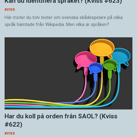
Kan du identifiera språket? (Kviss #623)
KVISS
Här möter du tolv texter om svenska skådespelare på olika
språk hämtade från Wikipedia. Men vilka är språken?
Har du koll på orden från SAOL? (Kviss
#622)
KVISS