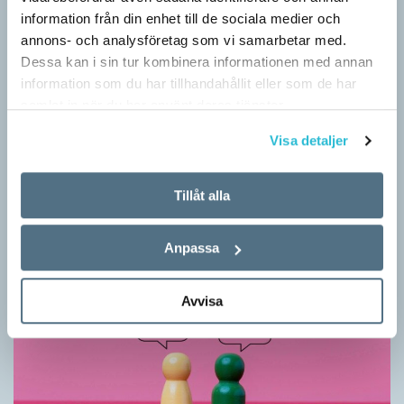
information från din enhet till de sociala medier och
annons- och analysföretag som vi samarbetar med.
Dessa kan i sin tur kombinera informationen med annan
information som du har tillhandahållit eller som de har
samlat in när du har använt deras tjänster.
Vilket språk är detta? (Kviss #626)
Visa detaljer
KVISS
I det här kvisset möter du texter om berömda svenska
författare på tolv olika språk hämtade från Wikipedia. Men vilka
Tillåt alla
är språken?
Anpassa
Avvisa