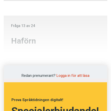
Fråga
13
av
24
Haförn
Håv
Girighet
Redan prenumerant?
Logga in för att läsa
Havsörn
NÄSTA FRÅGA
Prova Språktidningen digitalt!