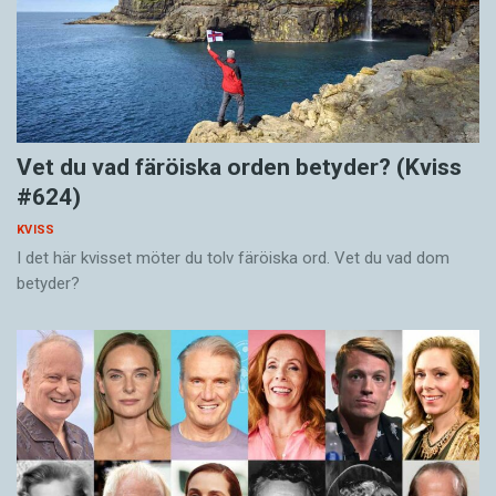
Vet du vad färöiska orden betyder? (Kviss
#624)
KVISS
I det här kvisset möter du tolv färöiska ord. Vet du vad dom
betyder?