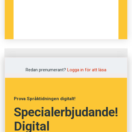
Fråga
1
av
12
Redan prenumerant?
Logga in för att läsa
Haförn
Håv
Prova Språktidningen digitalt!
Specialerbjudande!
Girighet
Digital
Havsörn