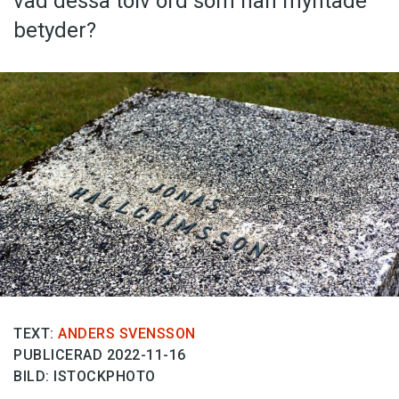
vad dessa tolv ord som han myntade
Anmäl till språkpolisen
betyder?
Föreslå nyord
Annonsera
Prenumerera
Läs Språktidningen digitalt
Press
TEXT:
ANDERS SVENSSON
PUBLICERAD 2022-11-16
BILD: ISTOCKPHOTO