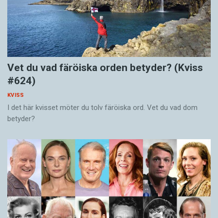
Vet du vad färöiska orden betyder? (Kviss
#624)
KVISS
I det här kvisset möter du tolv färöiska ord. Vet du vad dom
betyder?