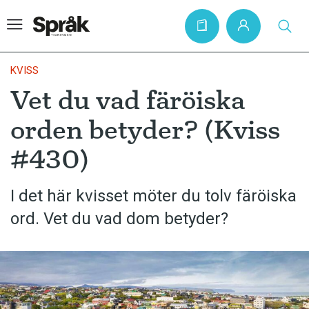
KVISS
Vet du vad färöiska
Hem
orden betyder? (Kviss
Artiklar
#430)
Krönikor
Språkfrågor
I det här kvisset möter du tolv färöiska
Skrivtips
ord. Vet du vad dom betyder?
Bokrecensioner
Kviss
Podden