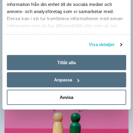
information från din enhet till de sociala medier och
annons- och analysföretag som vi samarbetar med.
Dessa kan i sin tur kombinera informationen med annan
information som du har tillhandahållit eller som de har
samlat in när du har använt deras tjänster.
Vilket språk är detta? (Kviss #626)
Visa detaljer
KVISS
I det här kvisset möter du texter om berömda svenska
författare på tolv olika språk hämtade från Wikipedia. Men vilka
Tillåt alla
är språken?
Anpassa
Avvisa