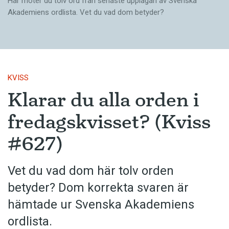
Här möter du tolv ord från senaste upplagan av Svenska
Akademiens ordlista. Vet du vad dom betyder?
KVISS
Klarar du alla orden i
fredagskvisset? (Kviss
#627)
Vet du vad dom här tolv orden
betyder? Dom korrekta svaren är
hämtade ur Svenska Akademiens
ordlista.