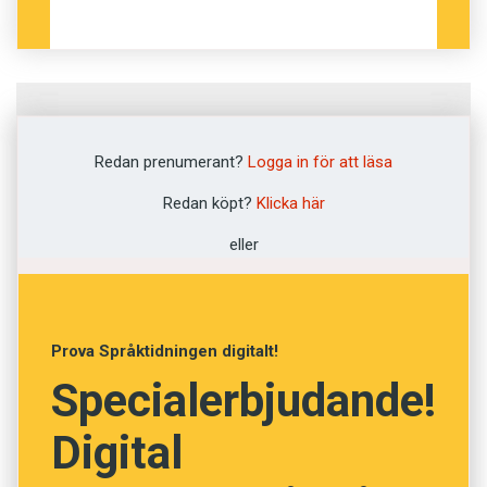
Fråga
1
av
12
Redan prenumerant?
Logga in för att läsa
Rætttrúgvandi
Redan köpt?
Klicka här
eller
Rättslig
Godtrogen
Prova Språktidningen digitalt!
Trögflytande
Specialerbjudande!
Ortodox
Digital