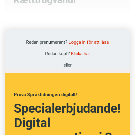
Rætttrúgvandi
Rättslig
Godtrogen
Redan prenumerant?
Logga in för att läsa
Trögflytande
Redan köpt?
Klicka här
Ortodox
eller
NÄSTA FRÅGA
Prova Språktidningen digitalt!
Specialerbjudande!
Digital