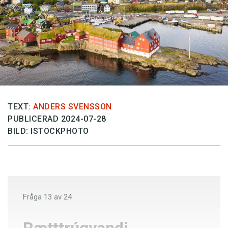
Anmäl till språkpolisen
Föreslå nyord
Annonsera
Prenumerera
Läs Språktidningen digitalt
Press
TEXT:
ANDERS SVENSSON
PUBLICERAD 2024-07-28
BILD: ISTOCKPHOTO
Fråga
13
av
24