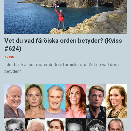
Vet du vad färöiska orden betyder? (Kviss
#624)
KVISS
I det här kvisset möter du tolv färöiska ord. Vet du vad dom
betyder?