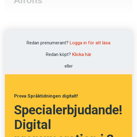
Alfons
Detektiv
Låtsaskompis
Redan prenumerant?
Logga in för att läsa
Hallick
Redan köpt?
Klicka här
Teddybjörn
eller
NÄSTA FRÅGA
Prova Språktidningen digitalt!
Specialerbjudande!
Digital