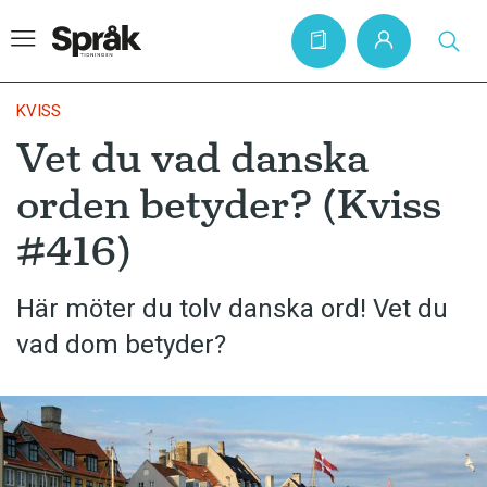
KVISS
Vet du vad danska
Hem
orden betyder? (Kviss
Artiklar
#416)
Krönikor
Språkfrågor
Här möter du tolv danska ord! Vet du
Skrivtips
vad dom betyder?
Bokrecensioner
Kviss
Podden