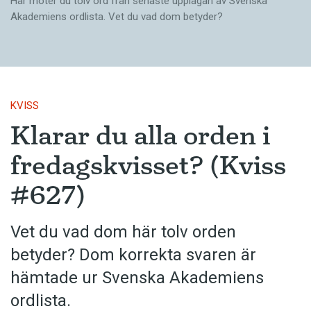
Här möter du tolv ord från senaste upplagan av Svenska
Akademiens ordlista. Vet du vad dom betyder?
KVISS
Klarar du alla orden i
fredagskvisset? (Kviss
#627)
Vet du vad dom här tolv orden
betyder? Dom korrekta svaren är
hämtade ur Svenska Akademiens
ordlista.