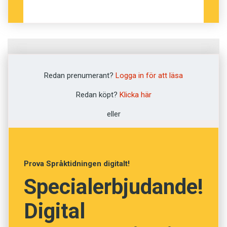
Fråga
1
av
12
Redan prenumerant?
Logga in för att läsa
Alfons
Redan köpt?
Klicka här
eller
Detektiv
Låtsaskompis
Prova Språktidningen digitalt!
Hallick
Specialerbjudande!
Teddybjörn
Digital