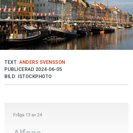
Anmäl till språkpolisen
Föreslå nyord
Annonsera
Prenumerera
Läs Språktidningen digitalt
Press
TEXT:
ANDERS SVENSSON
PUBLICERAD 2024-06-05
BILD: ISTOCKPHOTO
Fråga
13
av
24