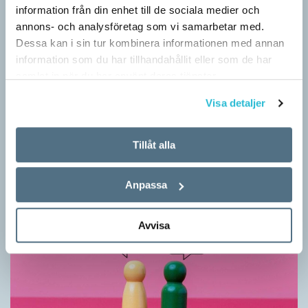
information från din enhet till de sociala medier och
annons- och analysföretag som vi samarbetar med.
Dessa kan i sin tur kombinera informationen med annan
information som du har tillhandahållit eller som de har
samlat in när du har använt deras tjänster.
Vilket språk är detta? (Kviss #626)
Visa detaljer
KVISS
I det här kvisset möter du texter om berömda svenska
författare på tolv olika språk hämtade från Wikipedia. Men vilka
Tillåt alla
är språken?
Anpassa
Avvisa