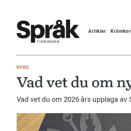
Artiklar
Krönikor
Hem
Artiklar
KVISS
Vad vet du om n
Krönikor
Språkfrågor
Vad vet du om 2026 års upplaga av
Skrivtips
Bokrecensi