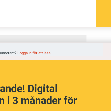
numerant?
Logga in för att läsa
 är 2026 års
ka Akademiens
ande! Digital
 i 3 månader för