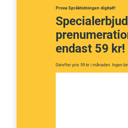
Femtonde
Prova Språktidningen digitalt!
Specialerbjud
Sextonde
prenumeration
endast 59 kr!
Därefter pris 59 kr i månaden. Ingen bi