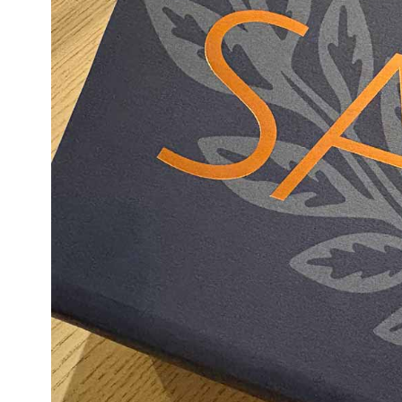
Kviss
Podden
Anmäl till 
Föreslå nyo
Annonsera
Prenumerer
Läs Språkti
Press