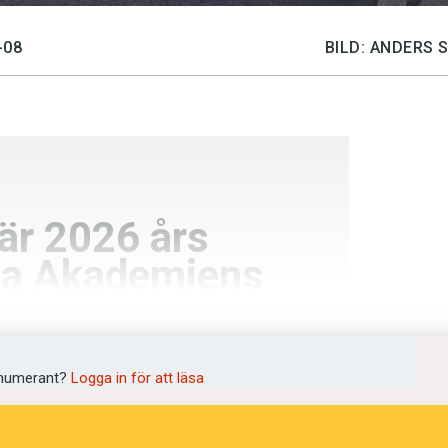
-08
BILD: ANDERS 
 är 2026 års
ka Akademiens
numerant?
Logga in för att läsa