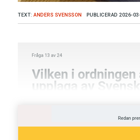
TEXT:
ANDERS SVENSSON
PUBLICERAD 2026-03
Fråga
13
av
24
Vilken i ordningen
upplaga av Svens
ordlista?
Trettonde
Redan pre
Fjortonde