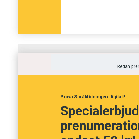
Fråga
1
av
12
Redan pre
Vilken i ordningen
upplaga av Svens
ordlista?
Prova Språktidningen digitalt!
Specialerbjud
Trettonde
prenumeration
Fjortonde