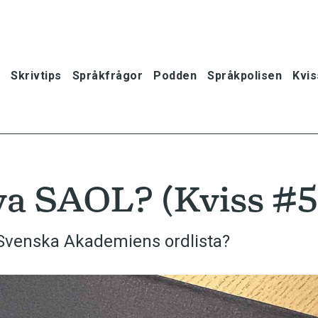
Skrivtips
Språkfrågor
Podden
Språkpolisen
Kvis
ya SAOL? (Kviss #5
 Svenska Akademiens ordlista?
oner