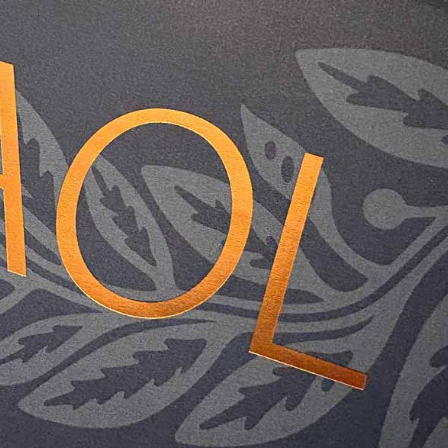
språkpolisen
rd
a
dningen digitalt