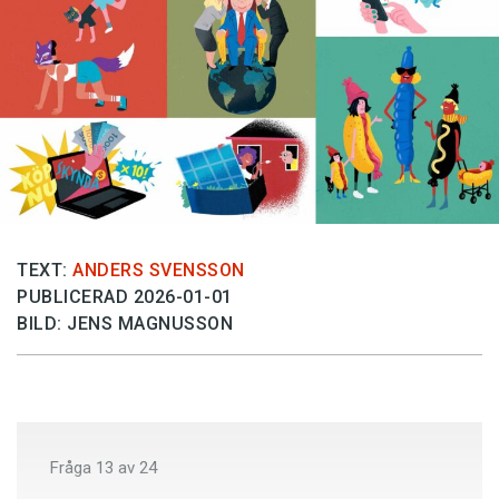
Anmäl till språkpolisen
Föreslå nyord
Annonsera
Prenumerera
Läs Språktidningen digitalt
Press
TEXT:
ANDERS SVENSSON
PUBLICERAD 2026-01-01
BILD: JENS MAGNUSSON
Fråga
13
av
24