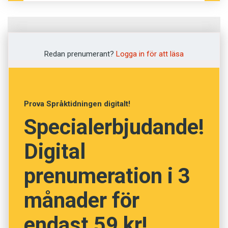
Fråga
1
av
12
Redan prenumerant?
Logga in för att läsa
Vad är quadrobics?
En drönartyp
Prova Språktidningen digitalt!
Specialerbjudande!
En träningsform
Digital
Ett versmått
prenumeration i 3
En energiteknik
månader för
NÄSTA FRÅGA
endast 59 kr!