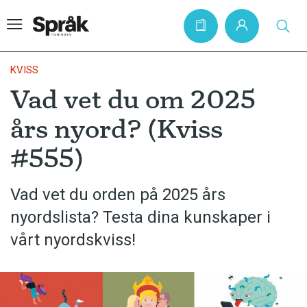
KVISS
Vad vet du om 2025
Hem
års nyord? (Kviss
Artiklar
#555)
Krönikor
Språkfrågor
Vad vet du orden på 2025 års
Skrivtips
nyordslista? Testa dina kunskaper i
Bokrecensioner
vårt nyordskviss!
Kviss
Podden