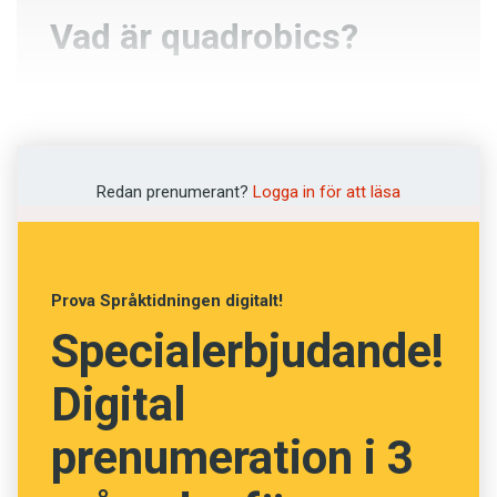
Vad är quadrobics?
En drönartyp
En träningsform
Redan prenumerant?
Logga in för att läsa
Ett versmått
En energiteknik
Prova Språktidningen digitalt!
Specialerbjudande!
NÄSTA FRÅGA
Digital
prenumeration i 3