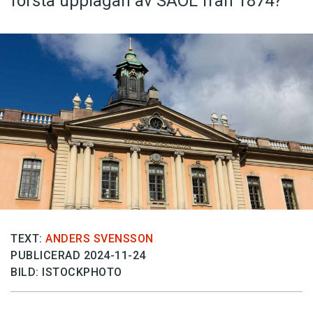
första upplagan av SAOL från 1874?
Anmäl till språkpolisen
Föreslå nyord
Annonsera
Prenumerera
Läs Språktidningen digitalt
Press
TEXT:
ANDERS SVENSSON
PUBLICERAD 2024-11-24
BILD: ISTOCKPHOTO