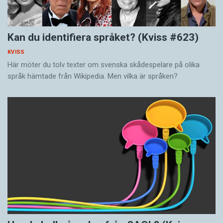
Kan du identifiera språket? (Kviss #623)
KVISS
Här möter du tolv texter om svenska skådespelare på olika
språk hämtade från Wikipedia. Men vilka är språken?