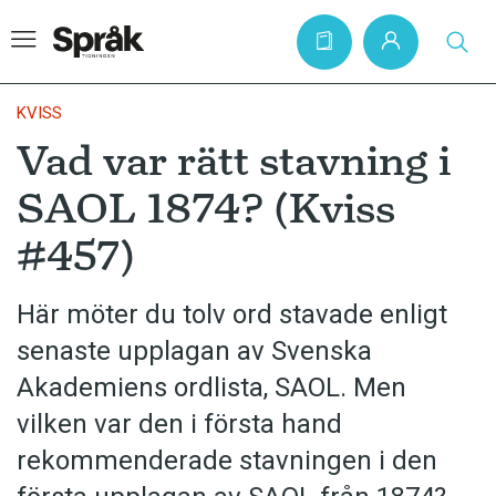
KVISS
Vad var rätt stavning i
Hem
SAOL 1874? (Kviss
Artiklar
#457)
Krönikor
Språkfrågor
Här möter du tolv ord stavade enligt
Skrivtips
senaste upplagan av Svenska
Bokrecensioner
Akademiens ordlista, SAOL. Men
vilken var den i första hand
Kviss
rekommenderade stavningen i den
Podden