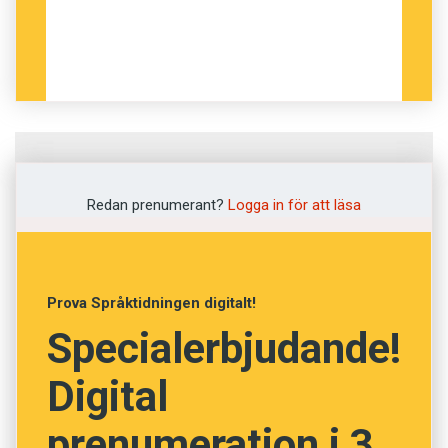
Fråga
1
av
12
Redan prenumerant?
Logga in för att läsa
Islänning
Isläning
Prova Språktidningen digitalt!
Specialerbjudande!
Isländing
Digital
Islänning
prenumeration i 3
Isländning