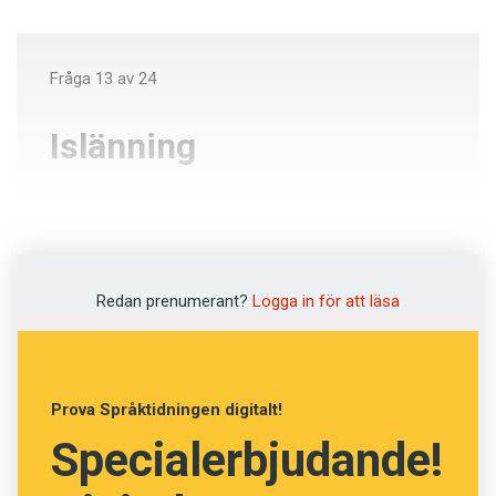
Fråga
13
av
24
Islänning
Isläning
Isländing
Redan prenumerant?
Logga in för att läsa
Islänning
Isländning
Prova Språktidningen digitalt!
Specialerbjudande!
NÄSTA FRÅGA