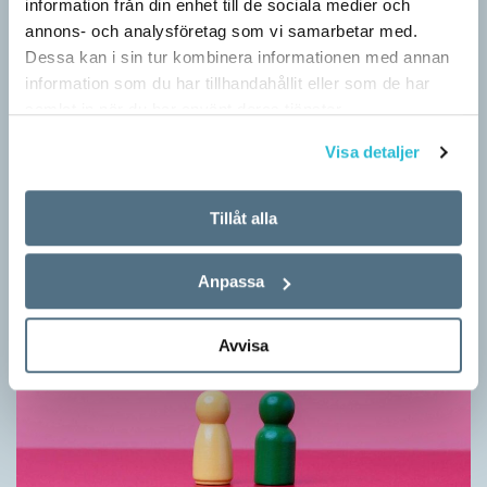
information från din enhet till de sociala medier och
annons- och analysföretag som vi samarbetar med.
Dessa kan i sin tur kombinera informationen med annan
information som du har tillhandahållit eller som de har
samlat in när du har använt deras tjänster.
Vilket språk är detta? (Kviss #626)
KVISS
Visa detaljer
I det här kvisset möter du texter om berömda svenska
författare på tolv olika språk hämtade från Wikipedia. Men vilka
Tillåt alla
är språken?
Anpassa
Avvisa