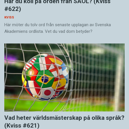
Har du koll på orden från SAOL? (Kviss
#622)
KVISS
Här möter du tolv ord från senaste upplagan av Svenska
Akademiens ordlista. Vet du vad dom betyder?
Vad heter världsmästerskap på olika språk?
(Kviss #621)