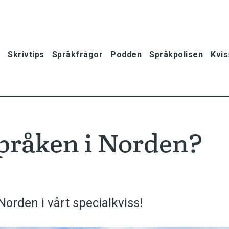
Skrivtips
Språkfrågor
Podden
Språkpolisen
Kvis
pråken i Norden?
orden i vårt specialkviss!
oner