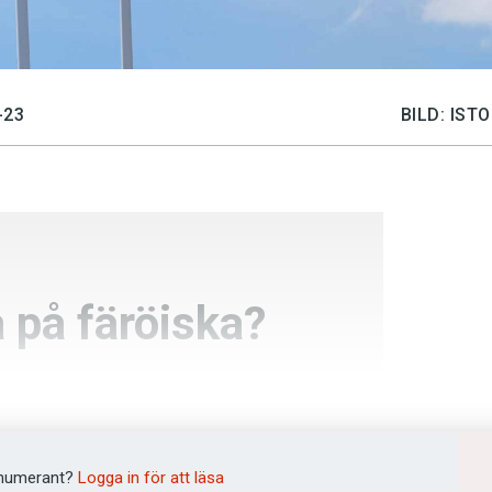
-23
BILD: IS
 på färöiska?
numerant?
Logga in för att läsa