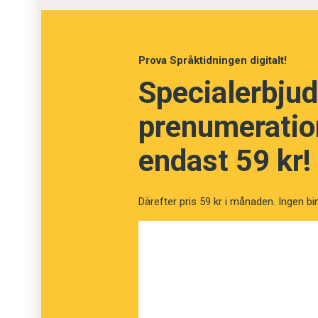
Færøyene
Færøyane
Prova Språktidningen digitalt!
Specialerbjud
prenumeration
endast 59 kr!
Därefter pris 59 kr i månaden. Ingen bi