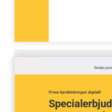
Fråga
1
av
12
Redan pre
Vad heter Färöarna
Færeyjar
Prova Språktidningen digitalt!
Specialerbjud
Føroyar