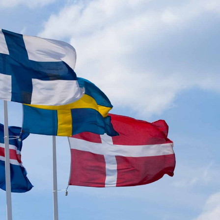
språkpolisen
rd
a
dningen digitalt