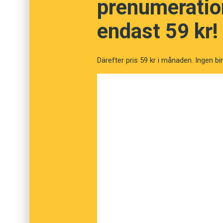
prenumeration
Færøyene
endast 59 kr!
Færøyane
Därefter pris 59 kr i månaden. Ingen bi