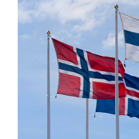
Kviss
Podden
Anmäl till 
Föreslå nyo
Annonsera
Prenumerer
Läs Språkti
Press