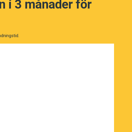
 i 3 månader för
ndningstid.
NÄSTA FRÅGA