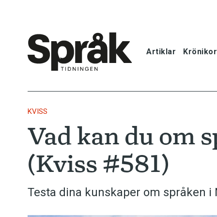
Artiklar
Krönikor
Hem
Artiklar
KVISS
Vad kan du om s
Krönikor
(Kviss #581)
Språkfrågor
Skrivtips
Testa dina kunskaper om språken i N
Bokrecensi