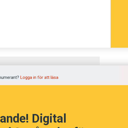
numerant?
Logga in för att läsa
 på färöiska?
ande! Digital