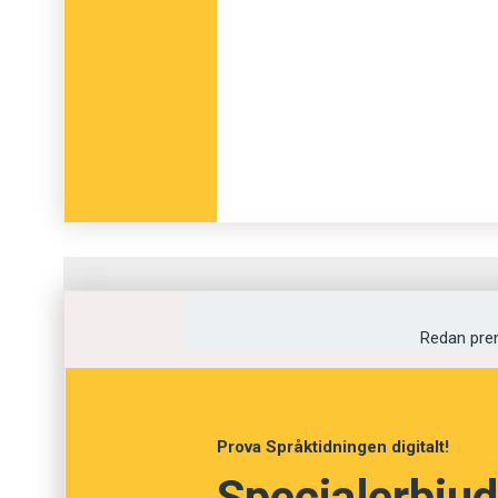
Fråga
1
av
12
Redan pre
Grönland
Grönländare
Prova Språktidningen digitalt!
Specialerbjud
Grönlänning