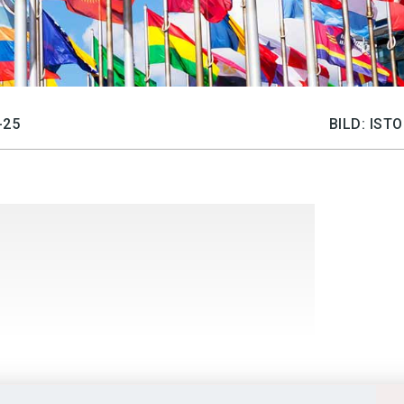
-25
BILD: IS