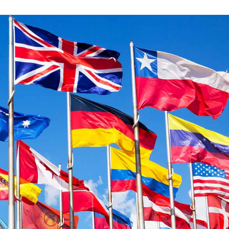
språkpolisen
rd
a
dningen digitalt