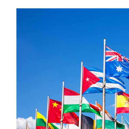
Kviss
Podden
Anmäl till 
Föreslå nyo
Annonsera
Prenumerer
Läs Språkti
Press