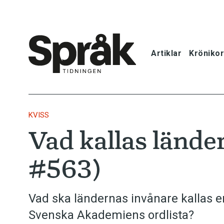
Artiklar
Krönikor
Hem
Artiklar
KVISS
Vad kallas lände
Krönikor
#563)
Språkfrågor
Skrivtips
Vad ska ländernas invånare kallas 
Svenska Akademiens ordlista?
Bokrecensi