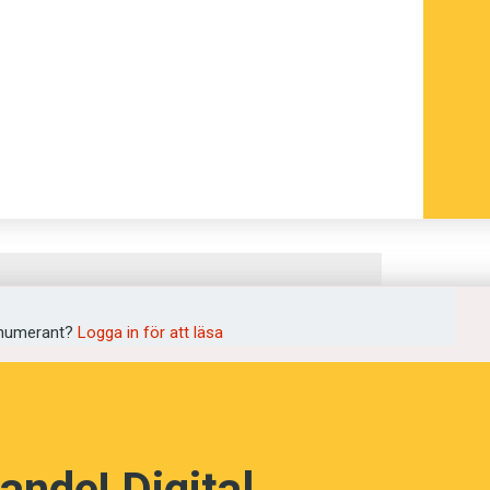
numerant?
Logga in för att läsa
ande! Digital