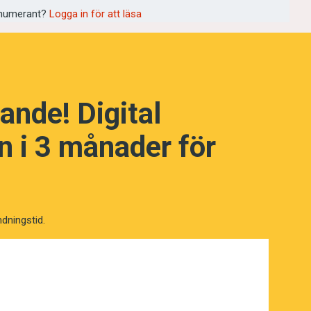
numerant?
Logga in för att läsa
NÄSTA FRÅGA
ande! Digital
 i 3 månader för
ndningstid.