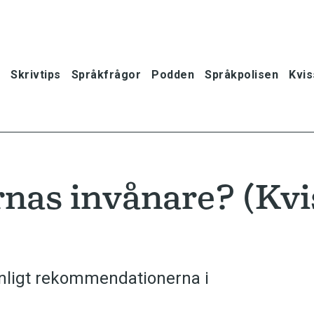
Skrivtips
Språkfrågor
Podden
Språkpolisen
Kvis
rnas invånare? (Kvi
enligt rekommendationerna i
oner