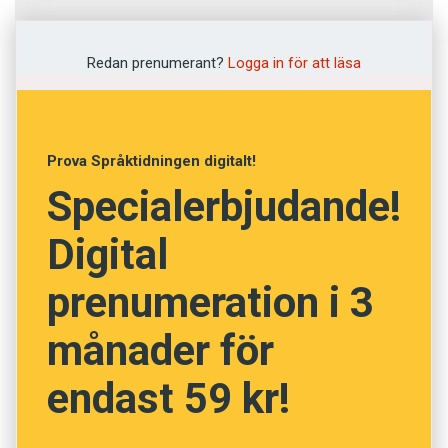
Fråga
1
av
12
Redan prenumerant?
Logga in för att läsa
Dekal
Hedersbetygelse
Prova Språktidningen digitalt!
Specialerbjudande!
Klistermärke
Digital
Anslagstavla
prenumeration i 3
Segertrofé
månader för
NÄSTA FRÅGA
endast 59 kr!