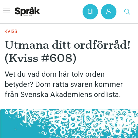
KVISS
Utmana ditt ordförråd!
Hem
(Kviss #608)
Artiklar
Krönikor
Vet du vad dom här tolv orden
betyder? Dom rätta svaren kommer
Språkfrågor
från Svenska Akademiens ordlista.
Skrivtips
Bokrecensioner
Kviss
Podden