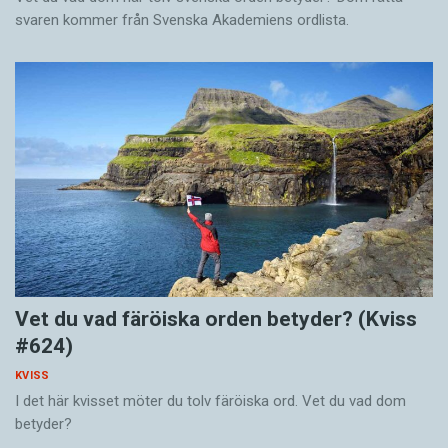
svaren kommer från Svenska Akademiens ordlista.
Vet du vad färöiska orden betyder? (Kviss
#624)
KVISS
I det här kvisset möter du tolv färöiska ord. Vet du vad dom
betyder?