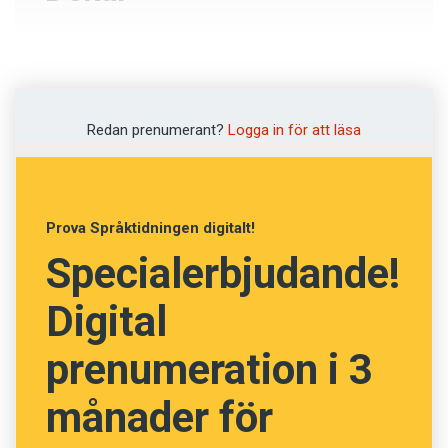
Hedersbetygelse
Klistermärke
Redan prenumerant?
Logga in för att läsa
Anslagstavla
Segertrofé
Prova Språktidningen digitalt!
Specialerbjudande!
NÄSTA FRÅGA
Digital
prenumeration i 3
månader för