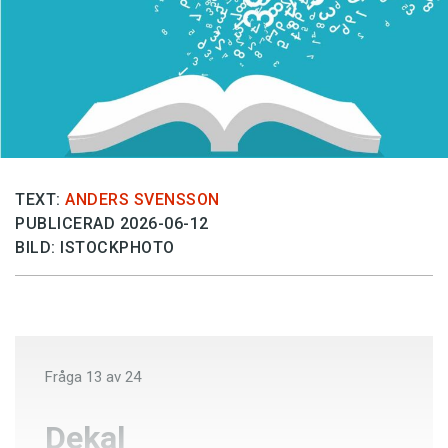
Anmäl till språkpolisen
Föreslå nyord
Annonsera
Prenumerera
Läs Språktidningen digitalt
Press
TEXT:
ANDERS SVENSSON
PUBLICERAD 2026-06-12
BILD: ISTOCKPHOTO
Fråga
13
av
24
Dekal