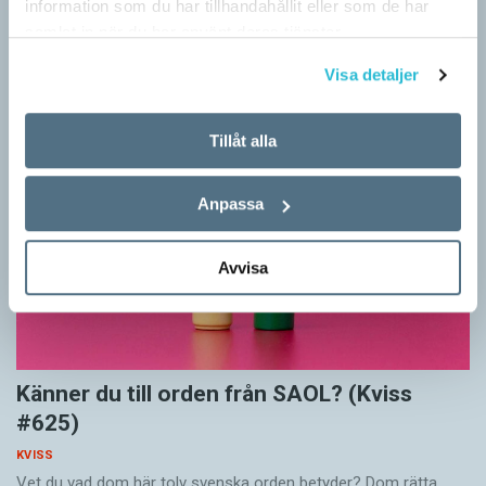
information som du har tillhandahållit eller som de har
I det här kvisset möter du texter om berömda svenska
samlat in när du har använt deras tjänster.
författare på tolv olika språk hämtade från Wikipedia. Men vilka
är språken?
Visa detaljer
Tillåt alla
Anpassa
Avvisa
Känner du till orden från SAOL? (Kviss
#625)
KVISS
Vet du vad dom här tolv svenska orden betyder? Dom rätta