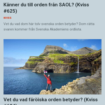
Känner du till orden från SAOL? (Kviss
#625)
KVISS
Vet du vad dom här tolv svenska orden betyder? Dom rätta
svaren kommer från Svenska Akademiens ordlista.
Vet du vad färöiska orden betyder? (Kviss