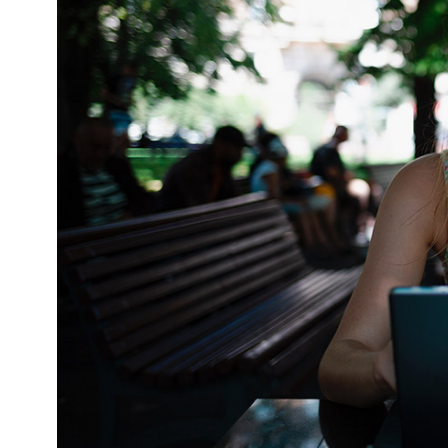
Kviss
Podden
Anmäl till 
Föreslå nyo
Annonsera
Prenumerer
Läs Språkti
Press