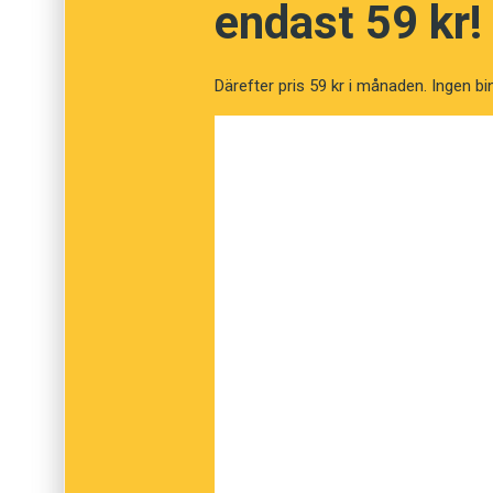
endast 59 kr!
Fråga
1
av
12
Hjärtevän
Därefter pris 59 kr i månaden. Ingen bi
Käresta
Kumpan
Barndomsvän
Pacemaker