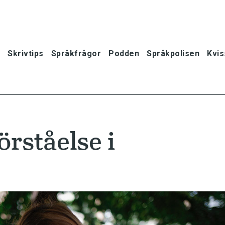
Skrivtips
Språkfrågor
Podden
Språkpolisen
Kvis
rståelse i
oner