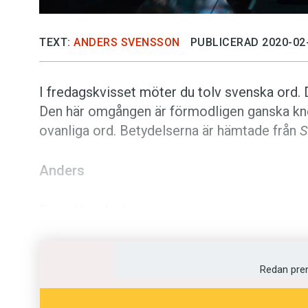
TEXT:
ANDERS SVENSSON
PUBLICERAD 2020-02
I fredagskvisset möter du tolv svenska ord. Di
Den här omgången är förmodligen ganska kne
ovanliga ord. Betydelserna är hämtade från
S
Anders
Foto: Unsplash
Vet du vad orden bet
Redan pre