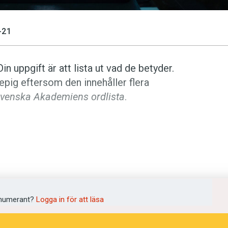
-21
n uppgift är att lista ut vad de betyder.
pig eftersom den innehåller flera
venska Akademiens ordlista
.
yder? (Kviss #177)
numerant?
Logga in för att läsa