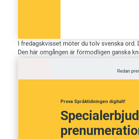
I fredagskvisset möter du tolv svenska ord. Di
Den här omgången är förmodligen ganska kne
ovanliga ord. Betydelserna är hämtade från
S
Redan pre
Anders
Foto: Unsplash
Prova Språktidningen digitalt!
Specialerbjud
Vet du vad orden bet
prenumeration