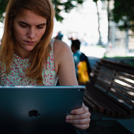
språkpolisen
rd
a
dningen digitalt