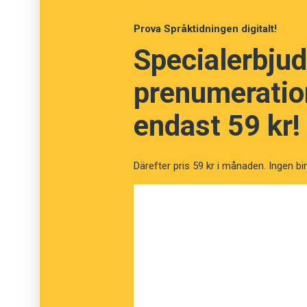
Fråga
13
av
24
Prova Språktidningen digitalt!
Hjärtevän
Specialerbjud
prenumeration
Käresta
endast 59 kr!
Kumpan
Barndomsvän
Därefter pris 59 kr i månaden. Ingen bi
Pacemaker