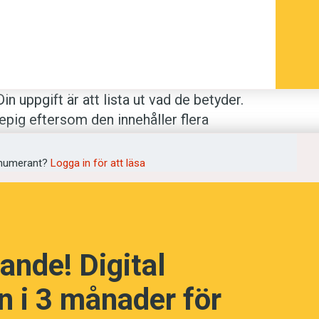
n uppgift är att lista ut vad de betyder.
pig eftersom den innehåller flera
venska Akademiens ordlista
.
numerant?
Logga in för att läsa
ande! Digital
yder? (Kviss #177)
 i 3 månader för