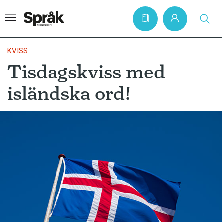
KVISS
Tisdagskviss med
Hem
isländska ord!
Artiklar
Krönikor
Språkfrågor
Skrivtips
Bokrecensioner
Kviss
Podden