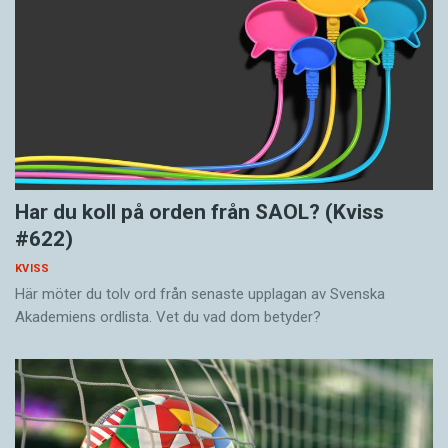
Har du koll på orden från SAOL? (Kviss
#622)
KVISS
Här möter du tolv ord från senaste upplagan av Svenska
Akademiens ordlista. Vet du vad dom betyder?