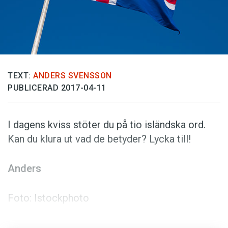
Anmäl till språkpolisen
Föreslå nyord
Annonsera
Prenumerera
TEXT:
ANDERS SVENSSON
Läs Språktidningen digitalt
PUBLICERAD 2017-04-11
Press
I dagens kviss stöter du på tio isländska ord.
Kan du klura ut vad de betyder? Lycka till!
Anders
Foto: Istockphoto