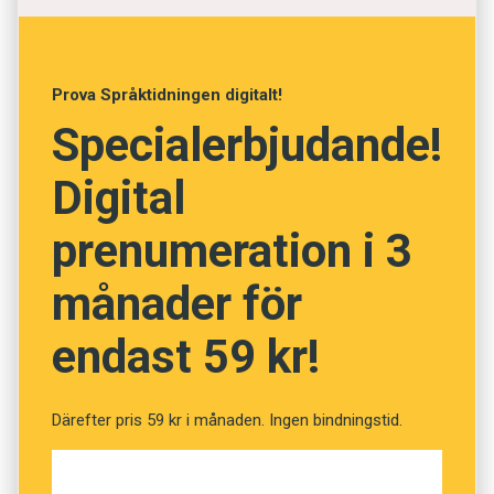
Foto: Istockphoto
Prova Språktidningen digitalt!
Vad betyder de isländska
Specialerbjudande!
orden? (Kviss #5)
Digital
prenumeration i 3
Fråga
1
av
10
månader för
Flísatöng
endast 59 kr!
Spillra
Därefter pris 59 kr i månaden. Ingen bindningstid.
Fläskkotlett
Övervikt