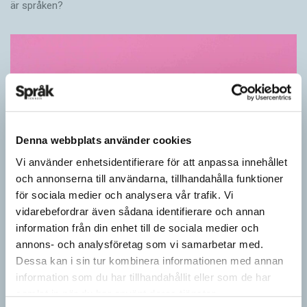
är språken?
Denna webbplats använder cookies
Vi använder enhetsidentifierare för att anpassa innehållet
och annonserna till användarna, tillhandahålla funktioner
för sociala medier och analysera vår trafik. Vi
Känner du till orden från SAOL? (Kviss
vidarebefordrar även sådana identifierare och annan
#625)
information från din enhet till de sociala medier och
annons- och analysföretag som vi samarbetar med.
KVISS
Dessa kan i sin tur kombinera informationen med annan
Vet du vad dom här tolv svenska orden betyder? Dom rätta
information som du har tillhandahållit eller som de har
svaren kommer från Svenska Akademiens ordlista.
samlat in när du har använt deras tjänster.