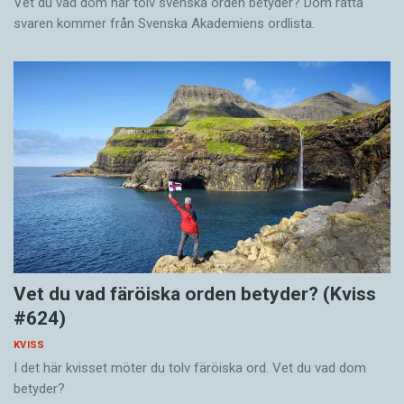
Vet du vad dom här tolv svenska orden betyder? Dom rätta
svaren kommer från Svenska Akademiens ordlista.
Vet du vad färöiska orden betyder? (Kviss
#624)
KVISS
I det här kvisset möter du tolv färöiska ord. Vet du vad dom
betyder?