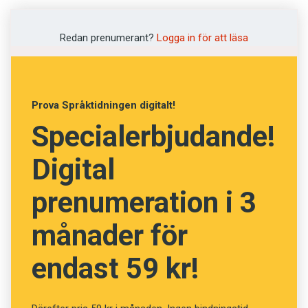
Vad betyder de isländska
orden? (Kviss #5)
Redan prenumerant?
Logga in för att läsa
Fråga
11
av
20
Prova Språktidningen digitalt!
Flísatöng
Specialerbjudande!
Digital
Spillra
prenumeration i 3
Fläskkotlett
månader för
Övervikt
endast 59 kr!
Pincett