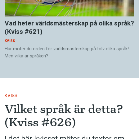
Vad heter världsmästerskap på olika språk?
(Kviss #621)
KVISS
Här möter du orden för världsmästerskap på tolv olika språk!
Men vilka är språken?
KVISS
Vilket språk är detta?
(Kviss #626)
I det här kvisset möter du texter om