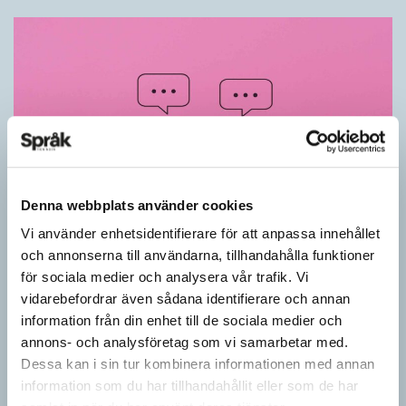
Denna webbplats använder cookies
Vi använder enhetsidentifierare för att anpassa innehållet
Känner du till orden från SAOL? (Kviss
och annonserna till användarna, tillhandahålla funktioner
#625)
för sociala medier och analysera vår trafik. Vi
vidarebefordrar även sådana identifierare och annan
KVISS
information från din enhet till de sociala medier och
Vet du vad dom här tolv svenska orden betyder? Dom rätta
annons- och analysföretag som vi samarbetar med.
svaren kommer från Svenska Akademiens ordlista.
Dessa kan i sin tur kombinera informationen med annan
information som du har tillhandahållit eller som de har