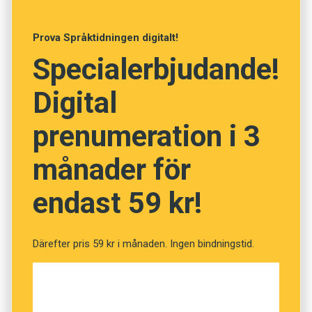
Anders
Prova Språktidningen digitalt!
Foto: Unsplash
Specialerbjudande!
Pröva din ordkunskap!
Digital
(Kviss #168)
prenumeration i 3
månader för
Fråga
1
av
12
endast 59 kr!
Selektiv
Därefter pris 59 kr i månaden. Ingen bindningstid.
Utväljande
Snobbig