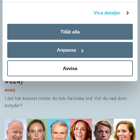
samlat in när du har använt deras tjänster.
Visa detaljer
Tillåt alla
Anpassa
Avvisa
Vet du vad färöiska orden betyder? (Kviss
#624)
KVISS
I det här kvisset möter du tolv färöiska ord. Vet du vad dom
betyder?