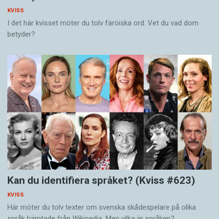
KVISS
I det här kvisset möter du tolv färöiska ord. Vet du vad dom
betyder?
Kan du identifiera språket? (Kviss #623)
KVISS
Här möter du tolv texter om svenska skådespelare på olika
språk hämtade från Wikipedia. Men vilka är språken?