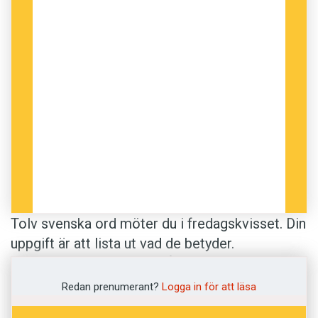
Tolv svenska ord möter du i fredagskvisset. Din
uppgift är att lista ut vad de betyder.
Definitionerna kommer från
Svenska
Akademiens ordlista
. Lycka till med kvissandet!
Redan prenumerant?
Logga in för att läsa