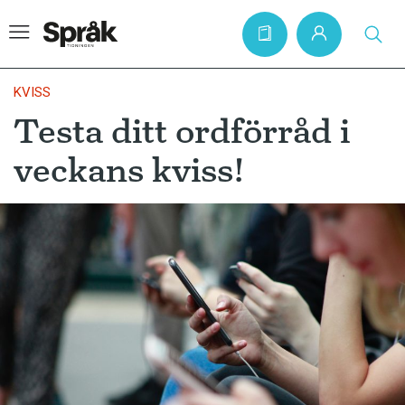
KVISS
Testa ditt ordförråd i
Hem
veckans kviss!
Artiklar
Krönikor
Språkfrågor
Skrivtips
Bokrecensioner
Kviss
Podden