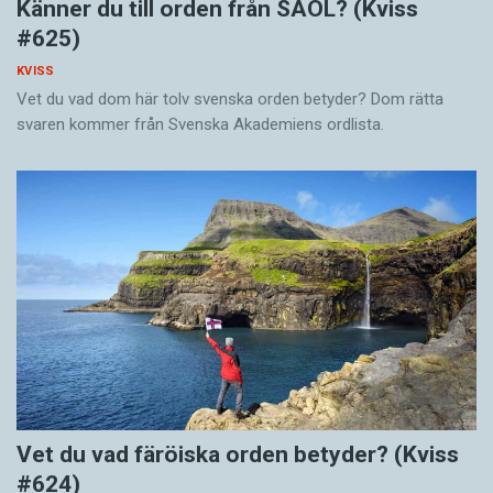
Känner du till orden från SAOL? (Kviss
#625)
KVISS
Vet du vad dom här tolv svenska orden betyder? Dom rätta
svaren kommer från Svenska Akademiens ordlista.
Vet du vad färöiska orden betyder? (Kviss
#624)