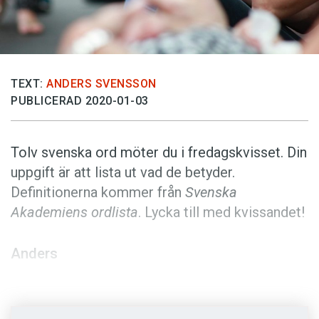
Anmäl till språkpolisen
Föreslå nyord
Annonsera
Prenumerera
TEXT:
ANDERS SVENSSON
PUBLICERAD 2020-01-03
Läs Språktidningen digitalt
Press
Tolv svenska ord möter du i fredagskvisset. Din
uppgift är att lista ut vad de betyder.
Definitionerna kommer från
Svenska
Akademiens ordlista
. Lycka till med kvissandet!
Anders
Foto: Unsplash