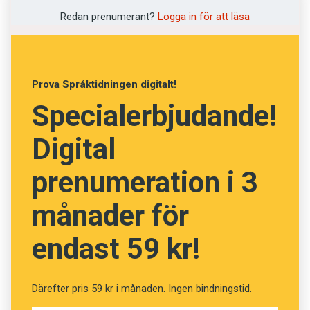
Pröva din ordkunskap!
Redan prenumerant?
Logga in för att läsa
(Kviss #168)
Prova Språktidningen digitalt!
Specialerbjudande!
Fråga
13
av
24
Digital
Selektiv
prenumeration i 3
Utväljande
månader för
Snobbig
endast 59 kr!
Tveksam
Snål
Därefter pris 59 kr i månaden. Ingen bindningstid.