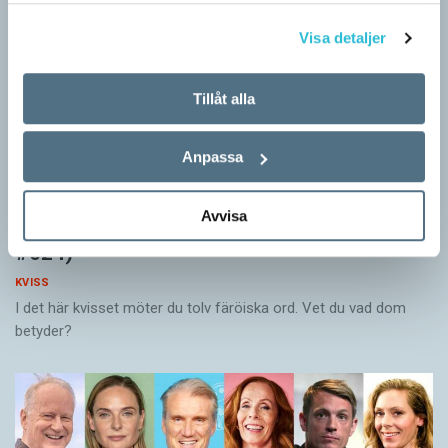
Visa detaljer
Tillåt alla
Anpassa
Avvisa
Vet du vad färöiska orden betyder? (Kviss
#624)
KVISS
I det här kvisset möter du tolv färöiska ord. Vet du vad dom
betyder?