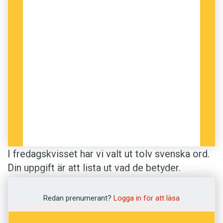
I fredagskvisset har vi valt ut tolv svenska ord.
Din uppgift är att lista ut vad de betyder.
Definitionerna kommer från
Svenska
Akademiens ordlista
. Lycka till!
Redan prenumerant?
Logga in för att läsa