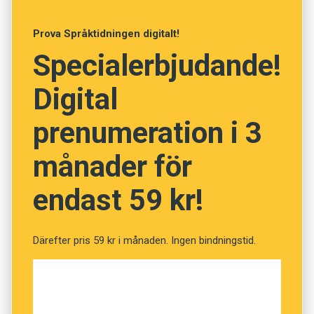
Anders
Prova Språktidningen digitalt!
Foto: Pixabay
Specialerbjudande!
Vad betyder de tolv orden?
Digital
(Kviss #140)
prenumeration i 3
månader för
Fråga
1
av
12
endast 59 kr!
Jungman
Därefter pris 59 kr i månaden. Ingen bindningstid.
Sjömanslärling
Festprisse