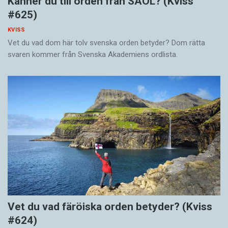
Känner du till orden från SAOL? (Kviss
#625)
KVISS
Vet du vad dom här tolv svenska orden betyder? Dom rätta
svaren kommer från Svenska Akademiens ordlista.
Vet du vad färöiska orden betyder? (Kviss
#624)