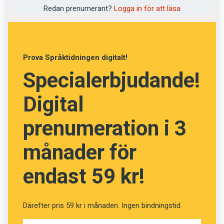
Vad betyder de tolv orden?
Redan prenumerant?
Logga in för att läsa
(Kviss #140)
Prova Språktidningen digitalt!
Specialerbjudande!
Fråga
13
av
24
Digital
Jungman
prenumeration i 3
Sjömanslärling
månader för
Festprisse
endast 59 kr!
Tonåring
Student
Därefter pris 59 kr i månaden. Ingen bindningstid.