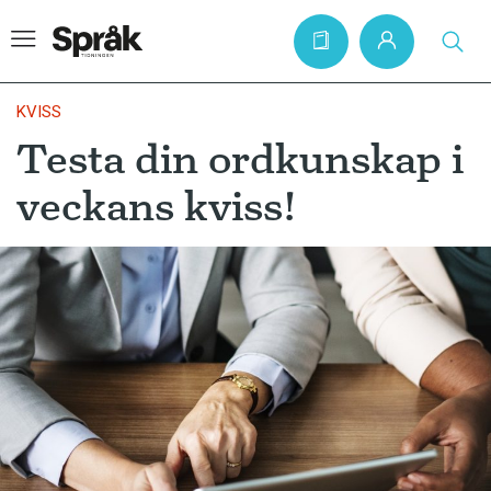
KVISS
Testa din ordkunskap i
Hem
veckans kviss!
Artiklar
Krönikor
Språkfrågor
Skrivtips
Bokrecensioner
Kviss
Podden