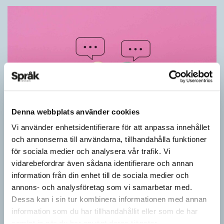
Denna webbplats använder cookies
Vi använder enhetsidentifierare för att anpassa innehållet
Känner du till orden från SAOL? (Kviss
och annonserna till användarna, tillhandahålla funktioner
#625)
för sociala medier och analysera vår trafik. Vi
vidarebefordrar även sådana identifierare och annan
KVISS
information från din enhet till de sociala medier och
Vet du vad dom här tolv svenska orden betyder? Dom rätta
svaren kommer från Svenska Akademiens ordlista.
annons- och analysföretag som vi samarbetar med.
Dessa kan i sin tur kombinera informationen med annan
information som du har tillhandahållit eller som de har
samlat in när du har använt deras tjänster.