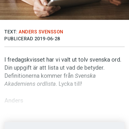
Anmäl till språkpolisen
Föreslå nyord
Annonsera
TEXT:
ANDERS SVENSSON
Prenumerera
PUBLICERAD 2019-06-28
Läs Språktidningen digitalt
Press
I fredagskvisset har vi valt ut tolv svenska ord.
Din uppgift är att lista ut vad de betyder.
Definitionerna kommer från
Svenska
Akademiens ordlista
. Lycka till!
Anders
Foto: Pixabay