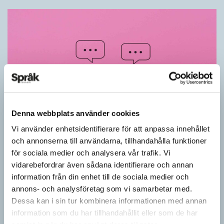
Denna webbplats använder cookies
Vi använder enhetsidentifierare för att anpassa innehållet
Känner du till orden från SAOL? (Kviss
och annonserna till användarna, tillhandahålla funktioner
#625)
för sociala medier och analysera vår trafik. Vi
vidarebefordrar även sådana identifierare och annan
KVISS
information från din enhet till de sociala medier och
Vet du vad dom här tolv svenska orden betyder? Dom rätta
annons- och analysföretag som vi samarbetar med.
svaren kommer från Svenska Akademiens ordlista.
Dessa kan i sin tur kombinera informationen med annan
information som du har tillhandahållit eller som de har