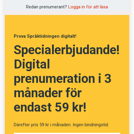
Prenumerera! Pröva 2 nummer av
Redan prenumerant?
Logga in för att läsa
Språktidningen för 99 kronor.
Kan du de svenska orden?
Prova Språktidningen digitalt!
(Kviss #197)
Specialerbjudande!
Digital
Fråga
13
av
24
prenumeration i 3
Föresyn
månader för
endast 59 kr!
Föredöme
Vision
Därefter pris 59 kr i månaden. Ingen bindningstid.