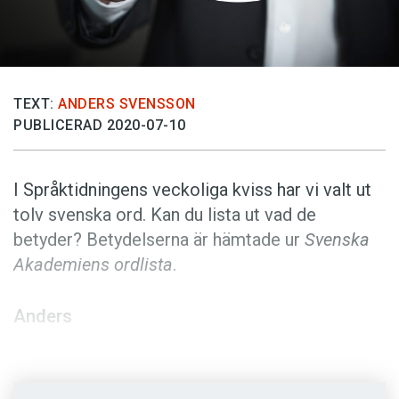
Anmäl till språkpolisen
Föreslå nyord
Annonsera
TEXT:
ANDERS SVENSSON
Prenumerera
PUBLICERAD 2020-07-10
Läs Språktidningen digitalt
Press
I Språktidningens veckoliga kviss har vi valt ut
tolv svenska ord. Kan du lista ut vad de
betyder? Betydelserna är hämtade ur
Svenska
Akademiens ordlista
.
Anders
Foto: Pixabay