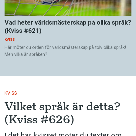
Vad heter världsmästerskap på olika språk?
(Kviss #621)
KVISS
Här möter du orden för världsmästerskap på tolv olika språk!
Men vilka är språken?
KVISS
Vilket språk är detta?
(Kviss #626)
I det här kvisset möter du texter om