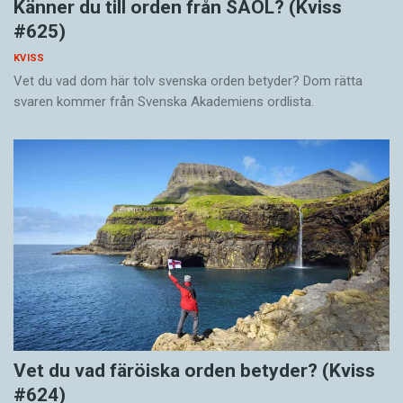
Känner du till orden från SAOL? (Kviss
#625)
KVISS
Vet du vad dom här tolv svenska orden betyder? Dom rätta
svaren kommer från Svenska Akademiens ordlista.
Vet du vad färöiska orden betyder? (Kviss
#624)