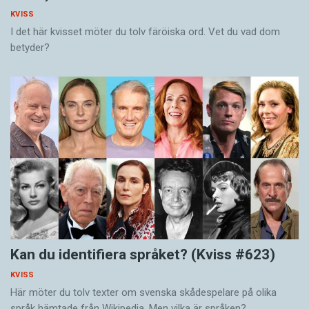
KVISS
I det här kvisset möter du tolv färöiska ord. Vet du vad dom
betyder?
Kan du identifiera språket? (Kviss #623)
KVISS
Här möter du tolv texter om svenska skådespelare på olika
språk hämtade från Wikipedia. Men vilka är språken?