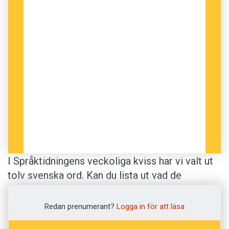
I Språktidningens veckoliga kviss har vi valt ut
tolv svenska ord. Kan du lista ut vad de
betyder? Betydelserna är hämtade ur
Svenska
Akademiens ordlista
.
Redan prenumerant?
Logga in för att läsa