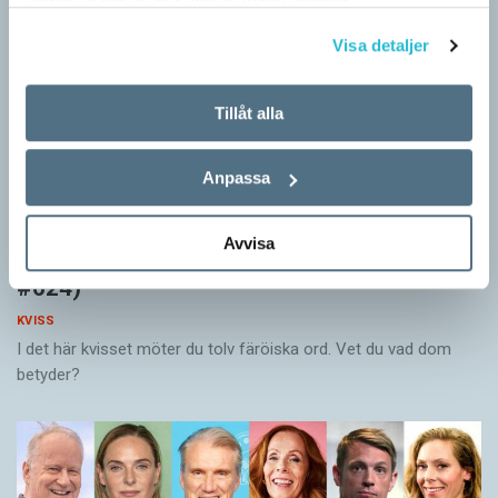
samlat in när du har använt deras tjänster.
Visa detaljer
Tillåt alla
Anpassa
Avvisa
Vet du vad färöiska orden betyder? (Kviss
#624)
KVISS
I det här kvisset möter du tolv färöiska ord. Vet du vad dom
betyder?