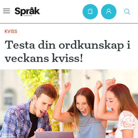
KVISS
Testa din ordkunskap i
Hem
veckans kviss!
Artiklar
Krönikor
Språkfrågor
Skrivtips
Bokrecensioner
Kviss
Podden