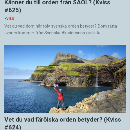
Känner du till orden från SAOL? (Kviss
#625)
KVISS
Vet du vad dom här tolv svenska orden betyder? Dom rätta
svaren kommer från Svenska Akademiens ordlista.
Vet du vad färöiska orden betyder? (Kviss
#624)