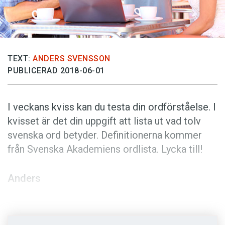
Anmäl till språkpolisen
Föreslå nyord
Annonsera
TEXT:
ANDERS SVENSSON
Prenumerera
PUBLICERAD 2018-06-01
Läs Språktidningen digitalt
Press
I veckans kviss kan du testa din ordförståelse. I
kvisset är det din uppgift att lista ut vad tolv
svenska ord betyder. Definitionerna kommer
från Svenska Akademiens ordlista. Lycka till!
Anders
Foto: Istockphoto