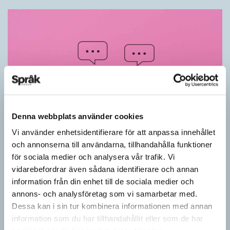
Denna webbplats använder cookies
Vi använder enhetsidentifierare för att anpassa innehållet
Känner du till orden från SAOL? (Kviss
och annonserna till användarna, tillhandahålla funktioner
#625)
för sociala medier och analysera vår trafik. Vi
vidarebefordrar även sådana identifierare och annan
KVISS
information från din enhet till de sociala medier och
Vet du vad dom här tolv svenska orden betyder? Dom rätta
annons- och analysföretag som vi samarbetar med.
svaren kommer från Svenska Akademiens ordlista.
Dessa kan i sin tur kombinera informationen med annan
information som du har tillhandahållit eller som de har