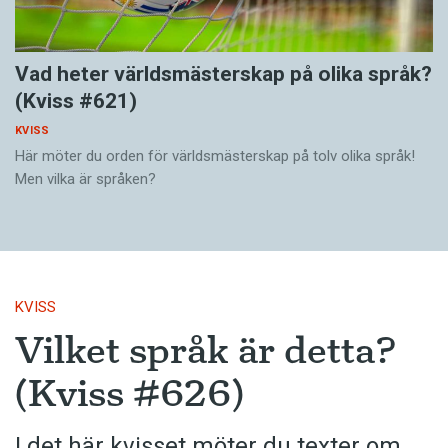
Vad heter världsmästerskap på olika språk?
(Kviss #621)
KVISS
Här möter du orden för världsmästerskap på tolv olika språk!
Men vilka är språken?
KVISS
Vilket språk är detta?
(Kviss #626)
I det här kvisset möter du texter om