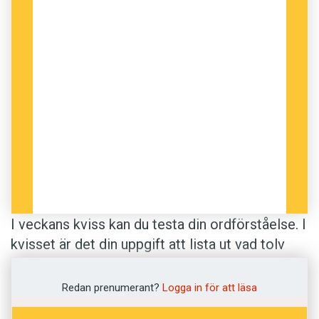
I veckans kviss kan du testa din ordförståelse. I
kvisset är det din uppgift att lista ut vad tolv
svenska ord betyder. Definitionerna kommer
från Svenska Akademiens ordlista. Lycka till!
Redan prenumerant?
Logga in för att läsa