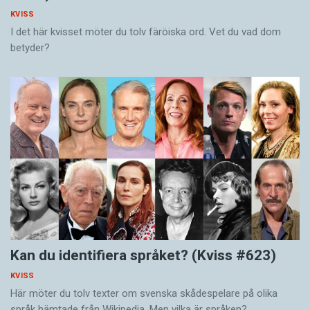
KVISS
I det här kvisset möter du tolv färöiska ord. Vet du vad dom
betyder?
Kan du identifiera språket? (Kviss #623)
KVISS
Här möter du tolv texter om svenska skådespelare på olika
språk hämtade från Wikipedia. Men vilka är språken?