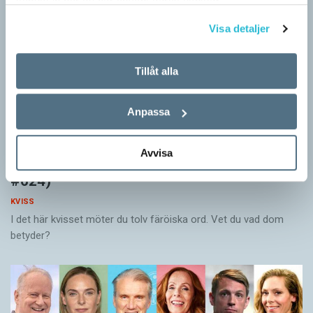
samlat in när du har använt deras tjänster.
Visa detaljer
Tillåt alla
Anpassa
Avvisa
Vet du vad färöiska orden betyder? (Kviss
#624)
KVISS
I det här kvisset möter du tolv färöiska ord. Vet du vad dom
betyder?