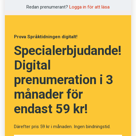
Vad betyder orden? (Kviss
Redan prenumerant?
Logga in för att läsa
#75)
Prova Språktidningen digitalt!
Specialerbjudande!
Fråga
13
av
24
Digital
Gudsförgäten
prenumeration i 3
Ihågkommen
månader för
Övergiven
endast 59 kr!
Bokstavstroende
Oförlåtlig
Därefter pris 59 kr i månaden. Ingen bindningstid.