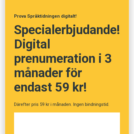
Anders
Prova Språktidningen digitalt!
Foto: Istockphoto
Specialerbjudande!
Vad betyder orden? (Kviss
Digital
#75)
prenumeration i 3
månader för
Fråga
1
av
12
endast 59 kr!
Gudsförgäten
Därefter pris 59 kr i månaden. Ingen bindningstid.
Ihågkommen
Övergiven