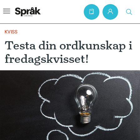
KVISS
Testa din ordkunskap i
Hem
fredagskvisset!
Artiklar
Krönikor
Språkfrågor
Skrivtips
Bokrecensioner
Kviss
Podden