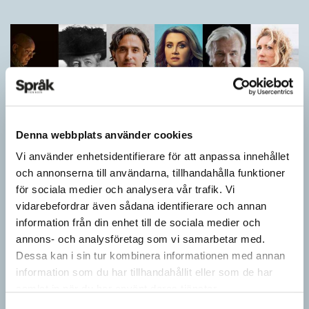
Denna webbplats använder cookies
Vi använder enhetsidentifierare för att anpassa innehållet
och annonserna till användarna, tillhandahålla funktioner
för sociala medier och analysera vår trafik. Vi
Vilket språk är detta? (Kviss #626)
vidarebefordrar även sådana identifierare och annan
information från din enhet till de sociala medier och
KVISS
annons- och analysföretag som vi samarbetar med.
I det här kvisset möter du texter om berömda svenska
författare på tolv olika språk hämtade från Wikipedia. Men vilka
Dessa kan i sin tur kombinera informationen med annan
är språken?
information som du har tillhandahållit eller som de har
samlat in när du har använt deras tjänster.