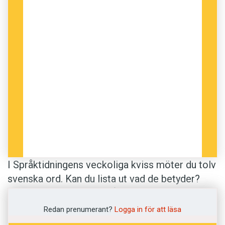
I Språktidningens veckoliga kviss möter du tolv
svenska ord. Kan du lista ut vad de betyder?
Som vanligt blandar vi några enklare ord med
några svårare. Betydelserna hämtar vi från
Redan prenumerant?
Logga in för att läsa
Svenska Akademiens ordlista
.