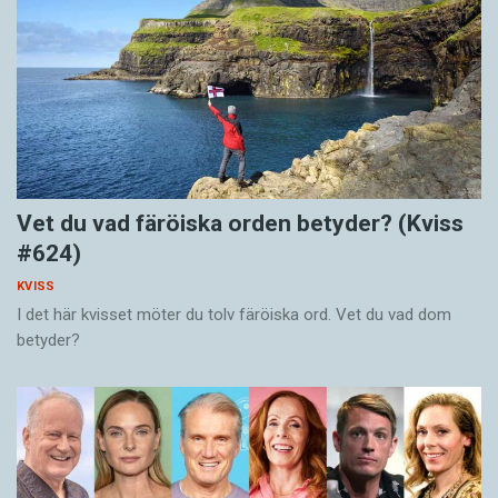
Vet du vad färöiska orden betyder? (Kviss
#624)
KVISS
I det här kvisset möter du tolv färöiska ord. Vet du vad dom
betyder?