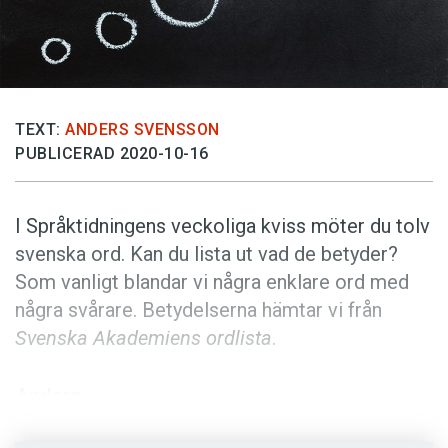
Anmäl till språkpolisen
Föreslå nyord
Annonsera
Prenumerera
TEXT:
ANDERS SVENSSON
PUBLICERAD 2020-10-16
Läs Språktidningen digitalt
Press
I Språktidningens veckoliga kviss möter du tolv
svenska ord. Kan du lista ut vad de betyder?
Som vanligt blandar vi några enklare ord med
några svårare. Betydelserna hämtar vi från
Svenska Akademiens ordlista
.
Anders