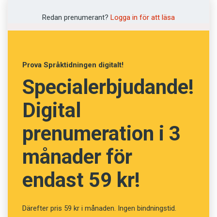
Foto: Pexels
Redan prenumerant?
Logga in för att läsa
Prenumerera! Pröva 2 nummer av
Språktidningen för 99 kronor.
Prova Språktidningen digitalt!
Klarar du veckans ordprov?
Specialerbjudande!
(Kviss #212)
Digital
prenumeration i 3
Fråga
13
av
24
månader för
Lydaktig
endast 59 kr!
Lydig
Därefter pris 59 kr i månaden. Ingen bindningstid.