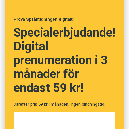
Anders
Prova Språktidningen digitalt!
Specialerbjudande!
Foto: Pexels
Digital
Prenumerera! Pröva 2 nummer av
Språktidningen för 99 kronor.
prenumeration i 3
månader för
Klarar du veckans ordprov?
(Kviss #212)
endast 59 kr!
Därefter pris 59 kr i månaden. Ingen bindningstid.
Fråga
1
av
12
Lydaktig