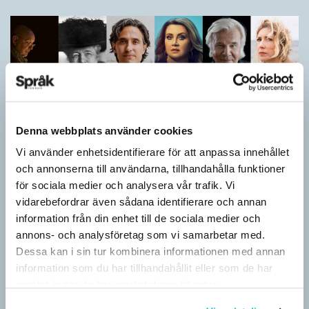
Denna webbplats använder cookies
Vi använder enhetsidentifierare för att anpassa innehållet
och annonserna till användarna, tillhandahålla funktioner
för sociala medier och analysera vår trafik. Vi
Vilket språk är detta? (Kviss #626)
vidarebefordrar även sådana identifierare och annan
KVISS
information från din enhet till de sociala medier och
I det här kvisset möter du texter om berömda svenska
annons- och analysföretag som vi samarbetar med.
författare på tolv olika språk hämtade från Wikipedia. Men vilka
Dessa kan i sin tur kombinera informationen med annan
är språken?
information som du har tillhandahållit eller som de har
samlat in när du har använt deras tjänster.