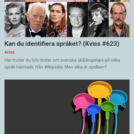
Kan du identifiera språket? (Kviss #623)
KVISS
Här möter du tolv texter om svenska skådespelare på olika
språk hämtade från Wikipedia. Men vilka är språken?