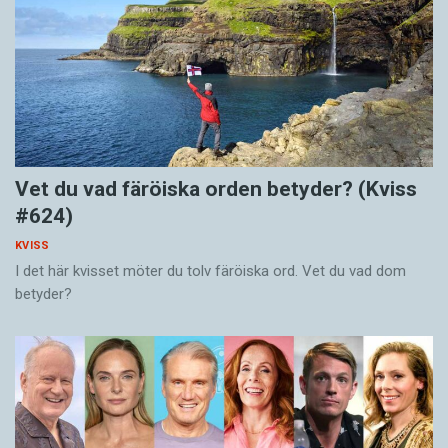
Vet du vad färöiska orden betyder? (Kviss
#624)
KVISS
I det här kvisset möter du tolv färöiska ord. Vet du vad dom
betyder?