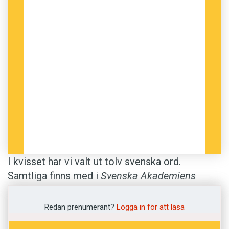
I kvisset har vi valt ut tolv svenska ord.
Samtliga finns med i
Svenska Akademiens
ordlista
. Därifrån har vi också hämtat
betydelserna. Vet du vad orden betyder?
Redan prenumerant?
Logga in för att läsa