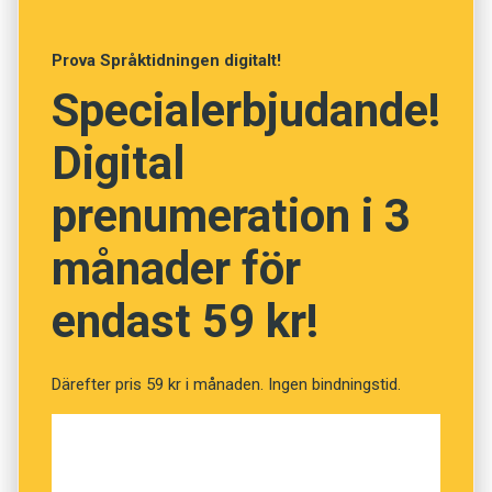
Anders
Prova Språktidningen digitalt!
Foto: Istockphoto
Specialerbjudande!
Har du koll på orden? (Kviss
Digital
#82)
prenumeration i 3
månader för
Fråga
1
av
12
endast 59 kr!
Sceneri
Därefter pris 59 kr i månaden. Ingen bindningstid.
Lögn
Sceningång