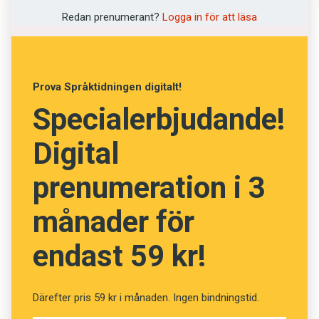
Har du koll på orden? (Kviss
Redan prenumerant?
Logga in för att läsa
#82)
Prova Språktidningen digitalt!
Specialerbjudande!
Fråga
13
av
24
Digital
Sceneri
prenumeration i 3
Lögn
månader för
Sceningång
endast 59 kr!
Landskap
Sufflör
Därefter pris 59 kr i månaden. Ingen bindningstid.