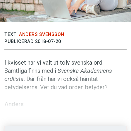
Anmäl till språkpolisen
Föreslå nyord
Annonsera
Prenumerera
TEXT:
ANDERS SVENSSON
PUBLICERAD 2018-07-20
Läs Språktidningen digitalt
Press
I kvisset har vi valt ut tolv svenska ord.
Samtliga finns med i
Svenska Akademiens
ordlista
. Därifrån har vi också hämtat
betydelserna. Vet du vad orden betyder?
Anders
Foto: Istockphoto