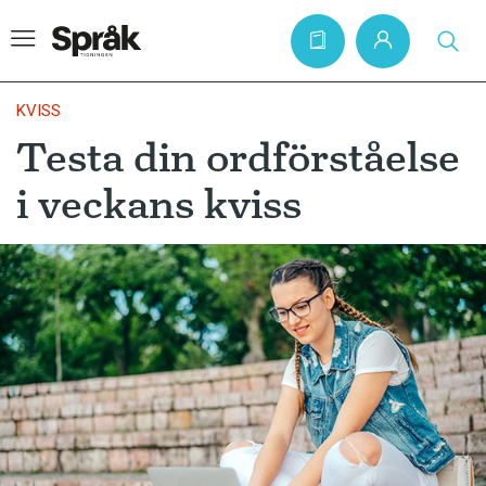
KVISS
Testa din ordförståelse
Hem
i veckans kviss
Artiklar
Krönikor
Språkfrågor
Skrivtips
Bokrecensioner
Kviss
Podden