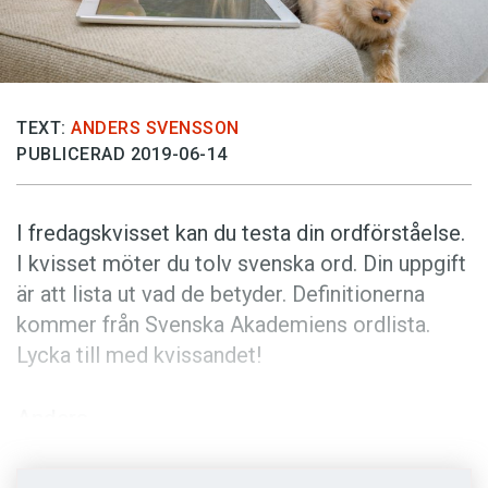
Anmäl till språkpolisen
Föreslå nyord
Annonsera
Prenumerera
TEXT:
ANDERS SVENSSON
PUBLICERAD 2019-06-14
Läs Språktidningen digitalt
Press
I fredagskvisset kan du testa din ordförståelse.
I kvisset möter du tolv svenska ord. Din uppgift
är att lista ut vad de betyder. Definitionerna
kommer från Svenska Akademiens ordlista.
Lycka till med kvissandet!
Anders
Foto: Pixabay