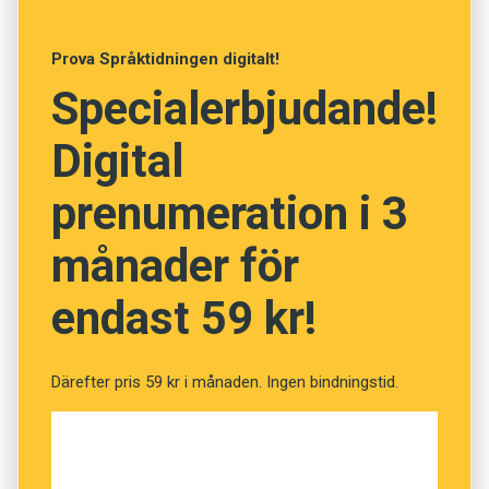
Anders
Prova Språktidningen digitalt!
Specialerbjudande!
Foto: Pixabay
Digital
Vad betyder dessa tolv
prenumeration i 3
svenska ord? (Kviss #137)
månader för
endast 59 kr!
Fråga
1
av
12
Oration
Därefter pris 59 kr i månaden. Ingen bindningstid.
Högtidstal