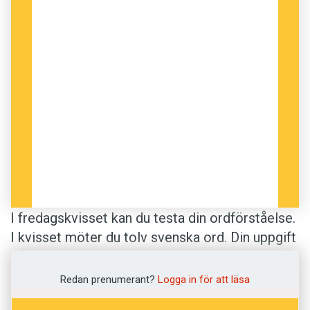
I fredagskvisset kan du testa din ordförståelse.
I kvisset möter du tolv svenska ord. Din uppgift
är att lista ut vad de betyder. Definitionerna
kommer från Svenska Akademiens ordlista.
Redan prenumerant?
Logga in för att läsa
Lycka till med kvissandet!