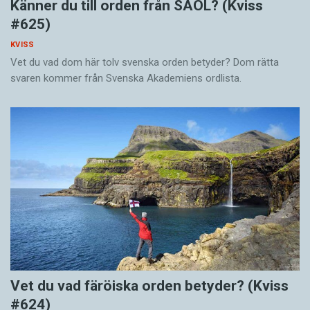
Känner du till orden från SAOL? (Kviss
#625)
KVISS
Vet du vad dom här tolv svenska orden betyder? Dom rätta
svaren kommer från Svenska Akademiens ordlista.
Vet du vad färöiska orden betyder? (Kviss
#624)