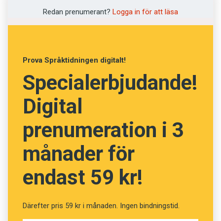
Redan prenumerant?
Logga in för att läsa
Vad betyder dessa tolv
svenska ord? (Kviss #137)
Prova Språktidningen digitalt!
Specialerbjudande!
Fråga
13
av
24
Digital
Oration
prenumeration i 3
månader för
Högtidstal
endast 59 kr!
Anmärkning
Bakfylla
Därefter pris 59 kr i månaden. Ingen bindningstid.
Bestraffning