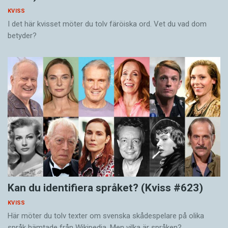
KVISS
I det här kvisset möter du tolv färöiska ord. Vet du vad dom
betyder?
Kan du identifiera språket? (Kviss #623)
KVISS
Här möter du tolv texter om svenska skådespelare på olika
språk hämtade från Wikipedia. Men vilka är språken?