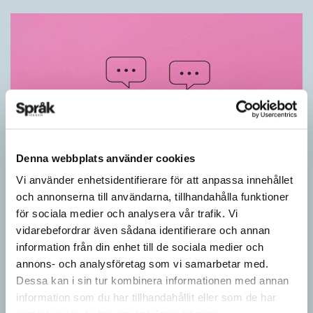
Denna webbplats använder cookies
Vi använder enhetsidentifierare för att anpassa innehållet
Känner du till orden från SAOL? (Kviss
och annonserna till användarna, tillhandahålla funktioner
#625)
för sociala medier och analysera vår trafik. Vi
vidarebefordrar även sådana identifierare och annan
KVISS
information från din enhet till de sociala medier och
Vet du vad dom här tolv svenska orden betyder? Dom rätta
annons- och analysföretag som vi samarbetar med.
svaren kommer från Svenska Akademiens ordlista.
Dessa kan i sin tur kombinera informationen med annan
information som du har tillhandahållit eller som de har