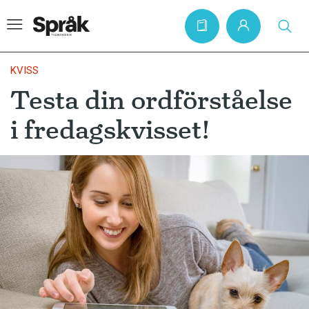
KVISS
Testa din ordförståelse
Hem
i fredagskvisset!
Artiklar
Krönikor
Språkfrågor
Skrivtips
Bokrecensioner
Kviss
Podden