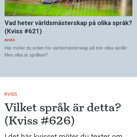
Vad heter världsmästerskap på olika språk?
(Kviss #621)
KVISS
Här möter du orden för världsmästerskap på tolv olika språk!
Men vilka är språken?
KVISS
Vilket språk är detta?
(Kviss #626)
I det här kvisset möter du texter om