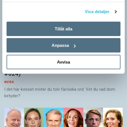
samlat in när du har använt deras tjänster.
Visa detaljer
Tillåt alla
Anpassa
Avvisa
Vet du vad färöiska orden betyder? (Kviss
#624)
KVISS
I det här kvisset möter du tolv färöiska ord. Vet du vad dom
betyder?