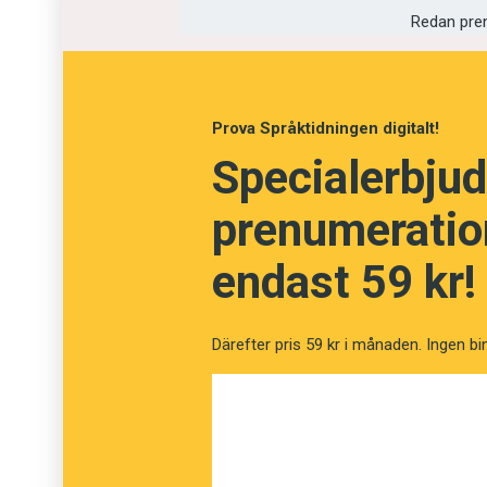
Redan pre
Utandning
Besvikelse
Prova Språktidningen digitalt!
Specialerbjud
prenumeration
endast 59 kr!
Därefter pris 59 kr i månaden. Ingen bi