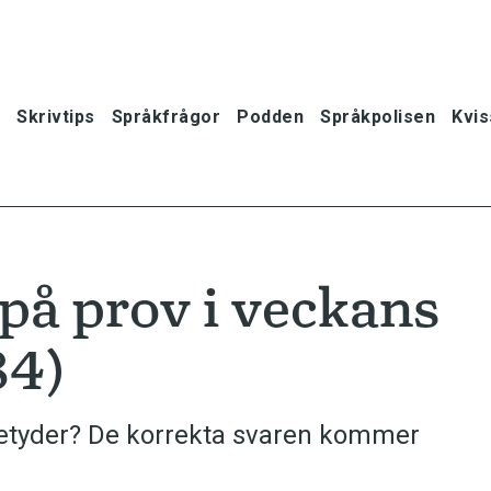
Skrivtips
Språkfrågor
Podden
Språkpolisen
Kvis
 på prov i veckans
84)
betyder? De korrekta svaren kommer
oner