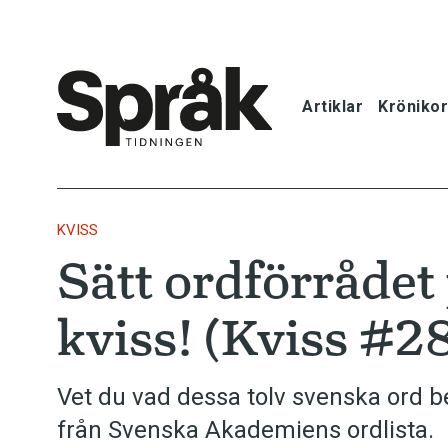
Artiklar
Krönikor
Hem
Artiklar
KVISS
Sätt ordförrådet
Krönikor
kviss! (Kviss #2
Språkfrågor
Skrivtips
Vet du vad dessa tolv svenska ord 
från Svenska Akademiens ordlista.
Bokrecensi