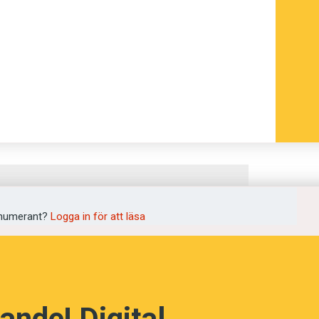
numerant?
Logga in för att läsa
ande! Digital