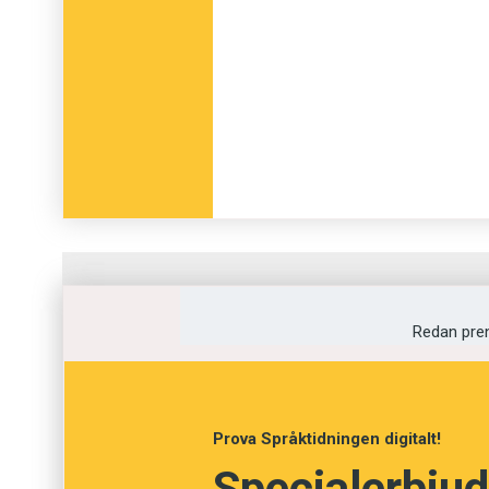
Fråga
1
av
12
Redan pre
Frustration
Gallskrik
Prova Språktidningen digitalt!
Specialerbjud
Skillingtryck