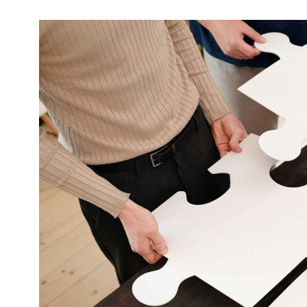
Kviss
Podden
Anmäl till 
Föreslå nyo
Annonsera
Prenumerer
Läs Språkti
Press