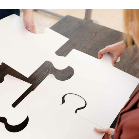
språkpolisen
rd
a
dningen digitalt