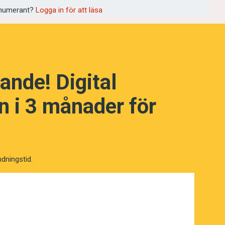
numerant?
Logga in för att läsa
ande! Digital
NÄSTA FRÅGA
 i 3 månader för
ndningstid.