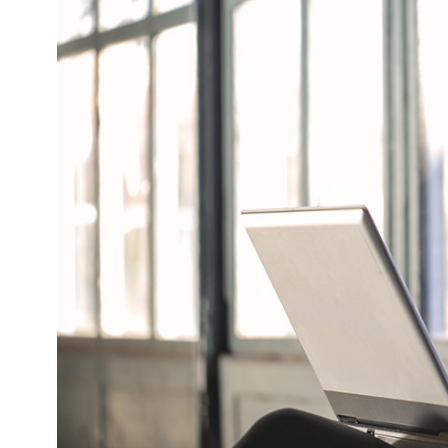
Kviss
Podden
Anmäl till 
Föreslå nyo
Annonsera
Prenumerer
Läs Språkti
Press