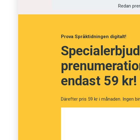
Redan pre
Fråga
13
av
24
Prova Språktidningen digitalt!
Gemytlig
Specialerbjud
prenumeration
Trevlig
endast 59 kr!
Legendarisk
Givmild
Därefter pris 59 kr i månaden. Ingen bi
Sägenomspunnen