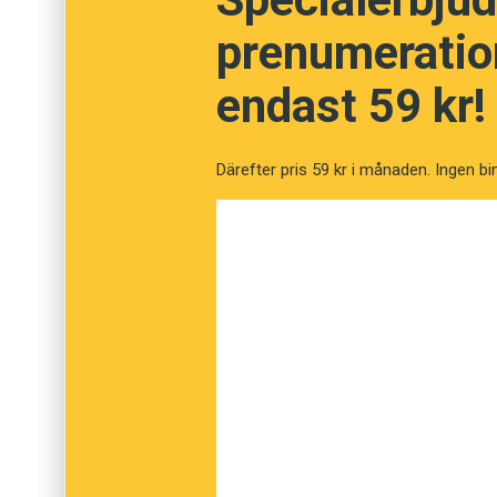
Vet du vad orden bet
prenumeration
endast 59 kr!
Fråga
1
av
12
Gemytlig
Därefter pris 59 kr i månaden. Ingen bi
Trevlig
Legendarisk
Givmild
Sägenomspunnen