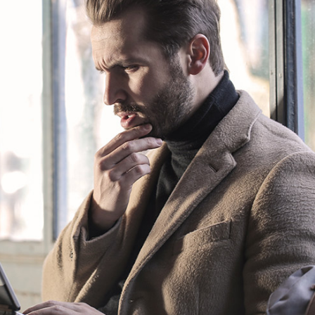
språkpolisen
rd
a
dningen digitalt