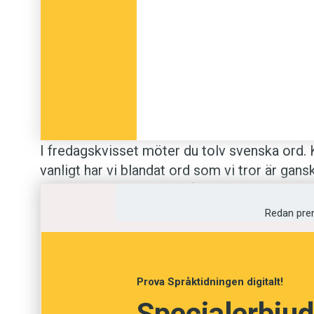
I fredagskvisset möter du tolv svenska ord. 
vanligt har vi blandat ord som vi tror är gansk
Betydelserna kommer från
Svenska Akademie
Redan pre
Anders
Foto: Unsplash
Prova Språktidningen digitalt!
Specialerbjud