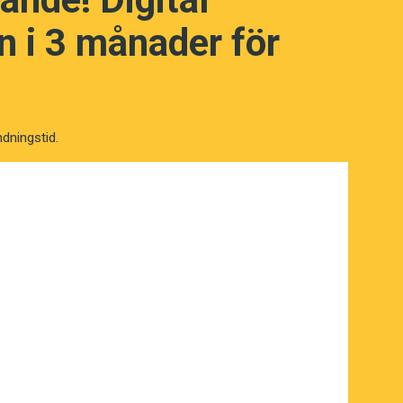
yder? (Kviss #172)
 i 3 månader för
ndningstid.
NÄSTA FRÅGA