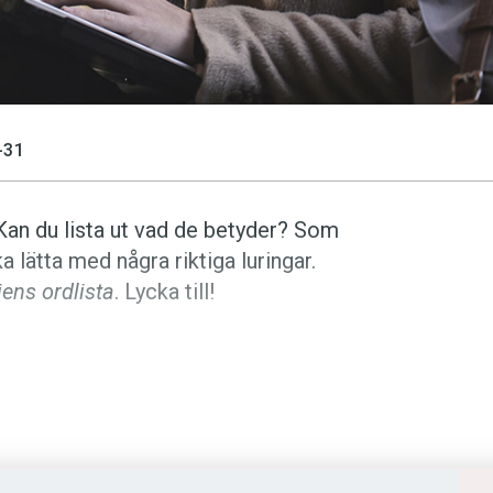
-31
Kan du lista ut vad de betyder? Som
a lätta med några riktiga luringar.
ns ordlista
. Lycka till!
yder? (Kviss #172)