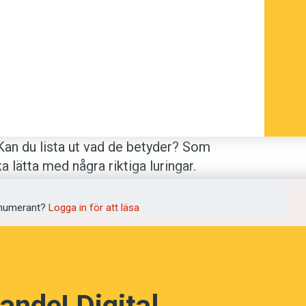
Kan du lista ut vad de betyder? Som
a lätta med några riktiga luringar.
ns ordlista
. Lycka till!
numerant?
Logga in för att läsa
ande! Digital