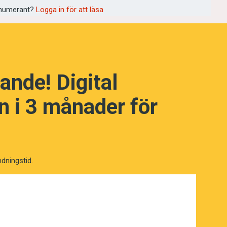
numerant?
Logga in för att läsa
ande! Digital
 i 3 månader för
ndningstid.
NÄSTA FRÅGA