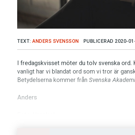
TEXT:
ANDERS SVENSSON
PUBLICERAD 2020-01
I fredagskvisset möter du tolv svenska ord. 
vanligt har vi blandat ord som vi tror är gansk
Betydelserna kommer från
Svenska Akademie
Anders
Foto: Unsplash
Vet du vad orden bet