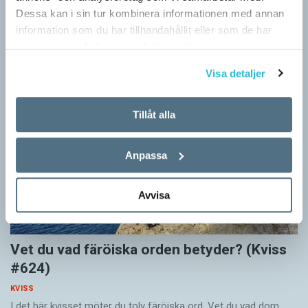
KVISS
Dessa kan i sin tur kombinera informationen med annan
Vet du vad dom här tolv svenska orden betyder? Dom rätta
information som du har tillhandahållit eller som de har
svaren kommer från Svenska Akademiens ordlista.
samlat in när du har använt deras tjänster.
Visa detaljer
Tillåt alla
Anpassa
Avvisa
Vet du vad färöiska orden betyder? (Kviss
#624)
KVISS
I det här kvisset möter du tolv färöiska ord. Vet du vad dom