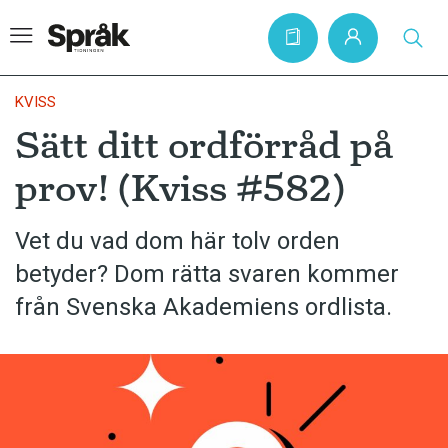
KVISS
Sätt ditt ordförråd på
Hem
prov! (Kviss #582)
Artiklar
Krönikor
Vet du vad dom här tolv orden
betyder? Dom rätta svaren kommer
Språkfrågor
från Svenska Akademiens ordlista.
Skrivtips
Bokrecensioner
Kviss
Podden