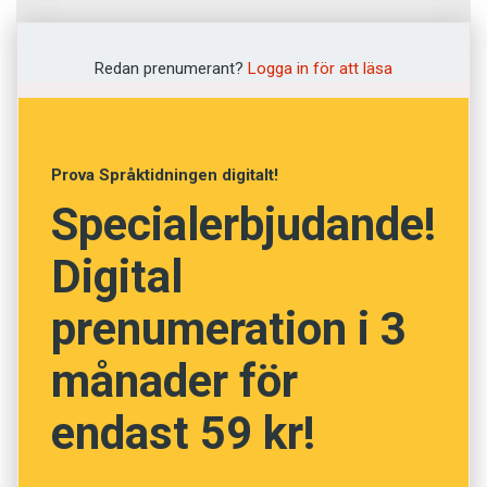
Fråga
1
av
12
Redan prenumerant?
Logga in för att läsa
Applikation
Varsel
Prova Språktidningen digitalt!
Specialerbjudande!
Bidragsansökan
Digital
Tillämpning
prenumeration i 3
Summering
månader för
NÄSTA FRÅGA
endast 59 kr!