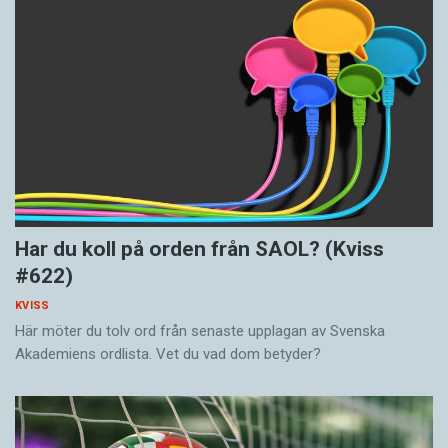
Har du koll på orden från SAOL? (Kviss
#622)
KVISS
Här möter du tolv ord från senaste upplagan av Svenska
Akademiens ordlista. Vet du vad dom betyder?