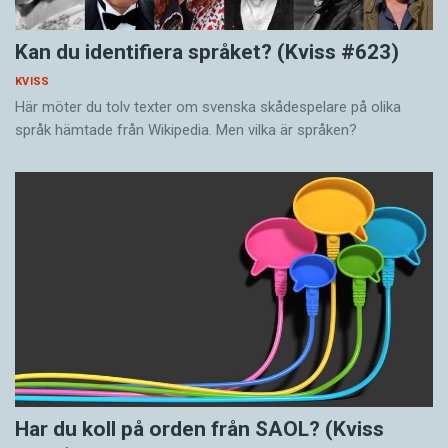
Kan du identifiera språket? (Kviss #623)
KVISS
Här möter du tolv texter om svenska skådespelare på olika
språk hämtade från Wikipedia. Men vilka är språken?
Har du koll på orden från SAOL? (Kviss