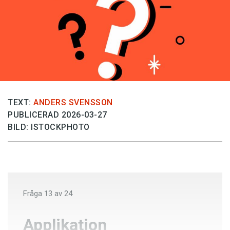
Anmäl till språkpolisen
Föreslå nyord
Annonsera
Prenumerera
Läs Språktidningen digitalt
Press
TEXT:
ANDERS SVENSSON
PUBLICERAD 2026-03-27
BILD: ISTOCKPHOTO
Fråga
13
av
24
Applikation