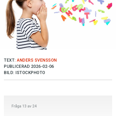
Anmäl till språkpolisen
Föreslå nyord
Annonsera
Prenumerera
Läs Språktidningen digitalt
Press
TEXT:
ANDERS SVENSSON
PUBLICERAD 2026-02-06
BILD: ISTOCKPHOTO
Fråga
13
av
24