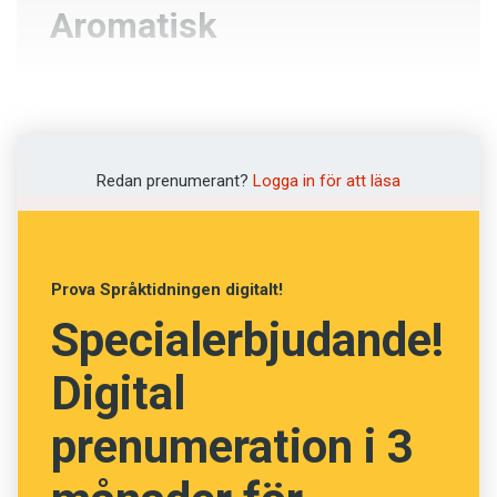
Aromatisk
Kryddstark
Välluktande
Redan prenumerant?
Logga in för att läsa
Exotisk
Välstekt
Prova Språktidningen digitalt!
Specialerbjudande!
NÄSTA FRÅGA
Digital
prenumeration i 3