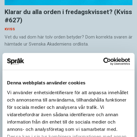
Klarar du alla orden i fredagskvisset? (Kviss
#627)
KVISS
Vet du vad dom här tolv orden betyder? Dom korrekta svaren är
hämtade ur Svenska Akademiens ordlista.
Denna webbplats använder cookies
Vi använder enhetsidentifierare för att anpassa innehållet
och annonserna till användarna, tillhandahålla funktioner
för sociala medier och analysera vår trafik. Vi
vidarebefordrar även sådana identifierare och annan
information från din enhet till de sociala medier och
annons- och analysföretag som vi samarbetar med.
Vilket språk är detta? (Kviss #626)
Dessa kan i sin tur kombinera informationen med annan