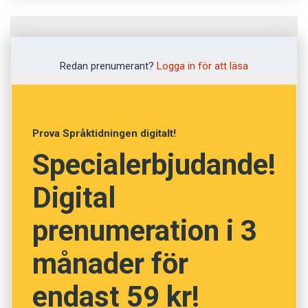
Fråga
1
av
12
Redan prenumerant?
Logga in för att läsa
Aromatisk
Kryddstark
Prova Språktidningen digitalt!
Specialerbjudande!
Välluktande
Digital
Exotisk
prenumeration i 3
Välstekt
månader för
NÄSTA FRÅGA
endast 59 kr!