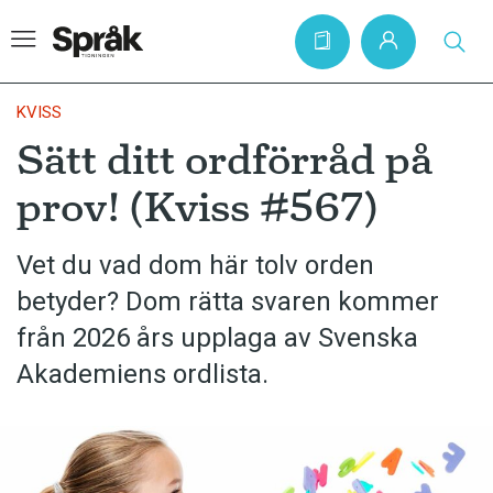
KVISS
Sätt ditt ordförråd på
Hem
prov! (Kviss #567)
Artiklar
Krönikor
Vet du vad dom här tolv orden
betyder? Dom rätta svaren kommer
Språkfrågor
från 2026 års upplaga av Svenska
Skrivtips
Akademiens ordlista.
Bokrecensioner
Kviss
Podden