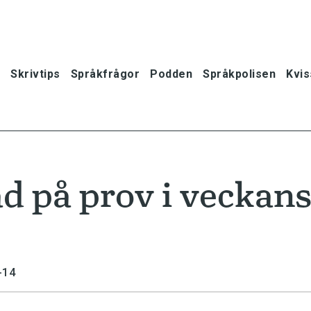
Skrivtips
Språkfrågor
Podden
Språkpolisen
Kvis
åd på prov i veckan
-14
oner