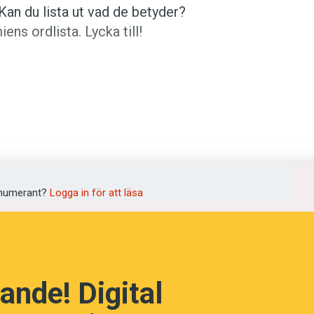
Kan du lista ut vad de betyder?
s ordlista. Lycka till!
språkpolisen
rd
tydelser? (Kviss #175)
numerant?
Logga in för att läsa
a
dningen digitalt
ande! Digital