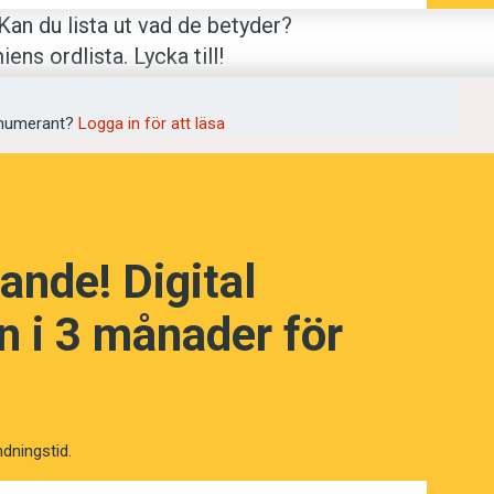
Kan du lista ut vad de betyder?
s ordlista. Lycka till!
numerant?
Logga in för att läsa
tydelser? (Kviss #175)
ande! Digital
 i 3 månader för
ndningstid.