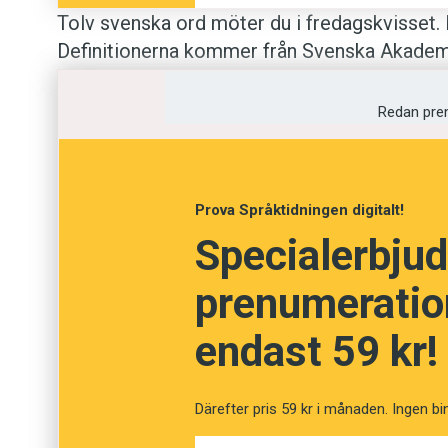
Tolv svenska ord möter du i fredagskvisset. 
Definitionerna kommer från Svenska Akademien
Anders
Redan pre
Foto: Unsplash
Prova Språktidningen digitalt!
Har du koll på ordens be
Specialerbjud
prenumeration
Fråga
1
av
12
endast 59 kr!
Moatjé
Därefter pris 59 kr i månaden. Ingen bi
Kavaljer