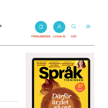
s
PRENUMERERA
LOGGA IN
SÖK
s