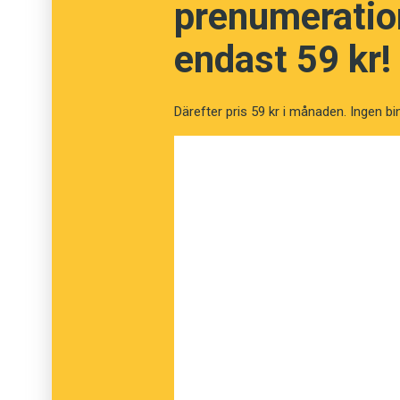
prenumeration
Talesperson
endast 59 kr!
Vaktparad
Sändebud
Därefter pris 59 kr i månaden. Ingen bi