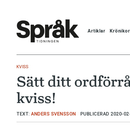
Artiklar
Krönikor
Hem
Artiklar
KVISS
Sätt ditt ordförr
Krönikor
kviss!
Språkfrågor
Skrivtips
TEXT:
ANDERS SVENSSON
PUBLICERAD 2020-02
Bokrecensi