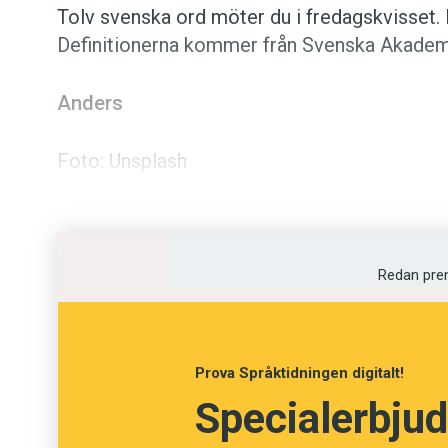
Tolv svenska ord möter du i fredagskvisset. 
Kviss
Definitionerna kommer från Svenska Akademien
Podden
Anders
Anmäl till 
Foto: Unsplash
Föreslå nyo
Har du koll på ordens be
Annonsera
Redan pre
Prenumerer
Fråga
13
av
24
Moatjé
Läs Språkti
Prova Språktidningen digitalt!
Specialerbjud
Press
Kavaljer