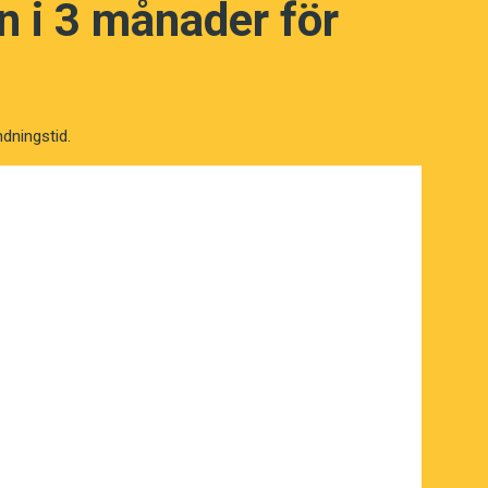
 i 3 månader för
ndningstid.
NÄSTA FRÅGA