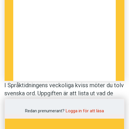
I Språktidningens veckoliga kviss möter du tolv
svenska ord. Uppgiften är att lista ut vad de
betyder. Som vanligt innehåller kvisset både
ord som är aningen enklare och ganska luriga.
Redan prenumerant?
Logga in för att läsa
Betydelserna är hämtade från
Svenska
Akademiens ordlista
.