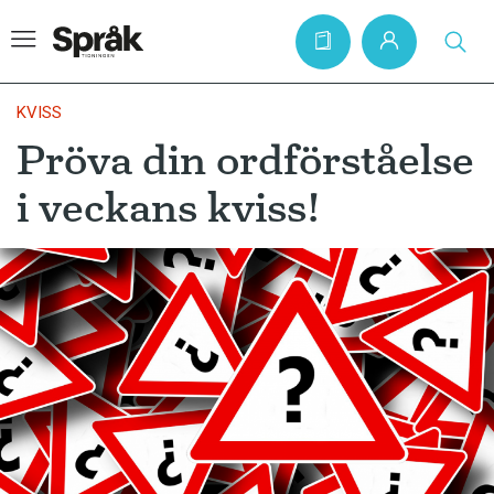
KVISS
Pröva din ordförståelse
Hem
i veckans kviss!
Artiklar
Krönikor
Språkfrågor
Skrivtips
Bokrecensioner
Kviss
Podden