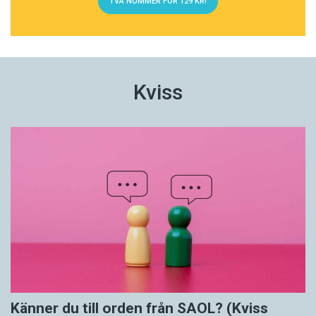
TVÅ NUMMER FÖR 129 KR!
Kviss
Känner du till orden från SAOL? (Kviss