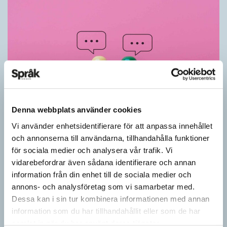
Denna webbplats använder cookies
Vi använder enhetsidentifierare för att anpassa innehållet
Känner du till orden från SAOL? (Kviss
och annonserna till användarna, tillhandahålla funktioner
#625)
för sociala medier och analysera vår trafik. Vi
KVISS
vidarebefordrar även sådana identifierare och annan
Vet du vad dom här tolv svenska orden betyder? Dom rätta
information från din enhet till de sociala medier och
svaren kommer från Svenska Akademiens ordlista.
annons- och analysföretag som vi samarbetar med.
Dessa kan i sin tur kombinera informationen med annan
information som du har tillhandahållit eller som de har
samlat in när du har använt deras tjänster.