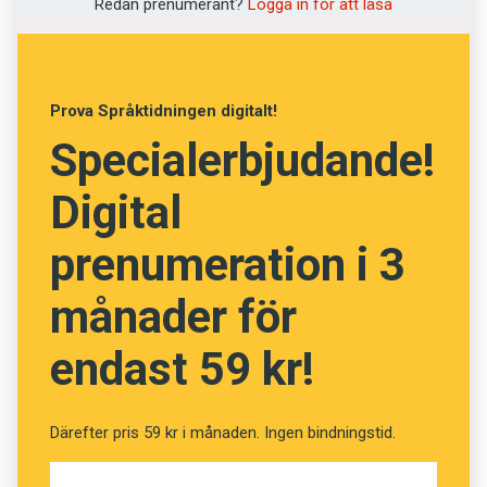
Illustration: Pixabay
Redan prenumerant?
Logga in för att läsa
Testa ditt ordförråd! (Kviss
#184)
Prova Språktidningen digitalt!
Specialerbjudande!
Digital
Fråga
13
av
24
prenumeration i 3
Enär
månader för
Eftersom
endast 59 kr!
Förr
Därefter pris 59 kr i månaden. Ingen bindningstid.
Dessutom