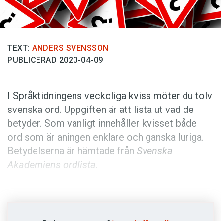
Anmäl till språkpolisen
Föreslå nyord
Annonsera
TEXT:
ANDERS SVENSSON
Prenumerera
PUBLICERAD 2020-04-09
Läs Språktidningen digitalt
Press
I Språktidningens veckoliga kviss möter du tolv
svenska ord. Uppgiften är att lista ut vad de
betyder. Som vanligt innehåller kvisset både
ord som är aningen enklare och ganska luriga.
Betydelserna är hämtade från
Svenska
Akademiens ordlista
.
Anders