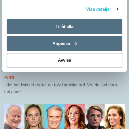
Visa detaljer
Tillåt alla
Anpassa
Avvisa
Vet du vad färöiska orden betyder? (Kviss
#624)
KVISS
I det här kvisset möter du tolv färöiska ord. Vet du vad dom
betyder?