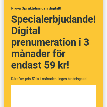
Prova Språktidningen digitalt!
Anders
Specialerbjudande!
Illustration: Pixabay
Digital
Testa ditt ordförråd! (Kviss
prenumeration i 3
#184)
månader för
endast 59 kr!
Fråga
1
av
12
Därefter pris 59 kr i månaden. Ingen bindningstid.
Enär
Eftersom