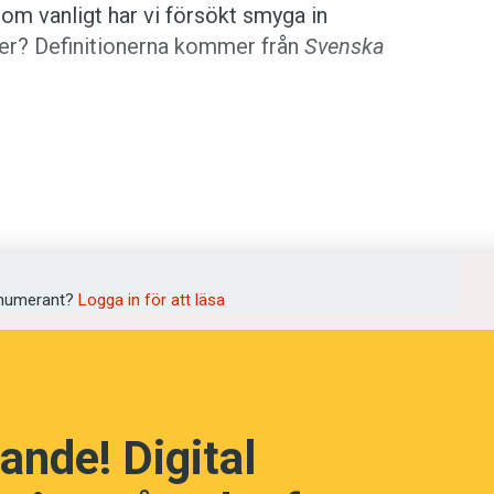
om vanligt har vi försökt smyga in
yder? Definitionerna kommer från
Svenska
kap! (Kviss #58)
numerant?
Logga in för att läsa
ande! Digital