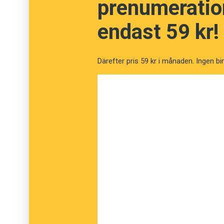
prenumeration
Snål
endast 59 kr!
Förfärad
Berusad
Därefter pris 59 kr i månaden. Ingen bi
Godmodig