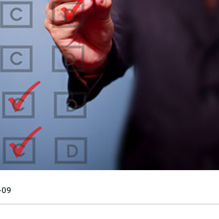
språkpolisen
rd
a
dningen digitalt
-09