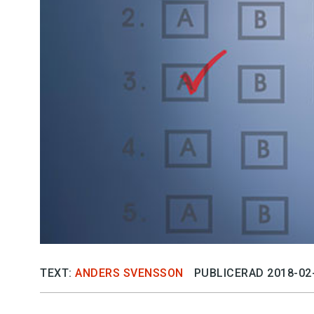
Kviss
Podden
Anmäl till 
Föreslå nyo
Annonsera
Prenumerer
Läs Språkti
TEXT:
ANDERS SVENSSON
PUBLICERAD 2018-02
Press