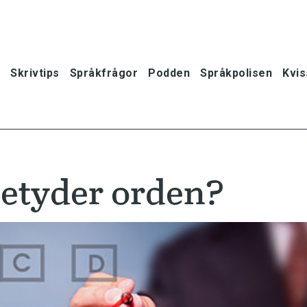
Skrivtips
Språkfrågor
Podden
Språkpolisen
Kvis
betyder orden?
oner