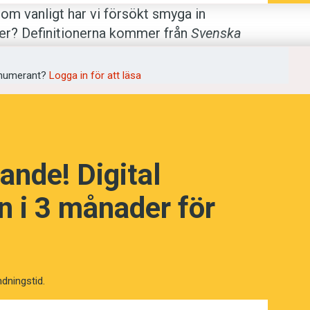
om vanligt har vi försökt smyga in
yder? Definitionerna kommer från
Svenska
numerant?
Logga in för att läsa
ande! Digital
kap! (Kviss #58)
 i 3 månader för
ndningstid.