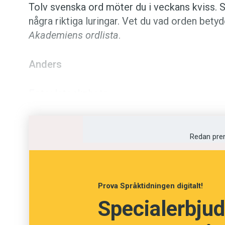
Tolv svenska ord möter du i veckans kviss. S
några riktiga luringar. Vet du vad orden bet
Akademiens ordlista
.
Anders
Foto: Istockphoto
Testa din ordkuns
Redan pre
Fråga
13
av
24
Prova Språktidningen digitalt!
Fryntlig
Specialerbjud