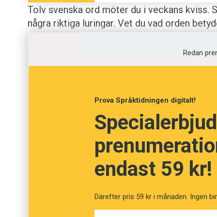
Tolv svenska ord möter du i veckans kviss. S
några riktiga luringar. Vet du vad orden bet
Akademiens ordlista
.
Redan pre
Anders
Foto: Istockphoto
Prova Språktidningen digitalt!
Specialerbjud
Testa din ordkuns
prenumeration
endast 59 kr!
Fråga
1
av
12
Fryntlig
Därefter pris 59 kr i månaden. Ingen bi