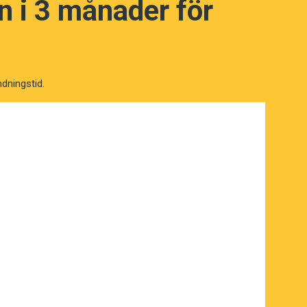
 i 3 månader för
ndningstid.
NÄSTA FRÅGA