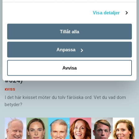
samlat in när du har använt deras tjänster.
Visa detaljer
Tillåt alla
Anpassa
Avvisa
Vet du vad färöiska orden betyder? (Kviss
#624)
KVISS
I det här kvisset möter du tolv färöiska ord. Vet du vad dom
betyder?