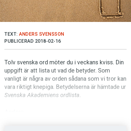
Anmäl till språkpolisen
Föreslå nyord
Annonsera
TEXT:
ANDERS SVENSSON
Prenumerera
PUBLICERAD 2018-02-16
Läs Språktidningen digitalt
Press
Tolv svenska ord möter du i veckans kviss. Din
uppgift är att lista ut vad de betyder. Som
vanligt är några av orden sådana som vi tror kan
vara riktigt knepiga. Betydelserna är hämtade ur
Svenska Akademiens ordlista
.
Anders
Foto: Istockphoto