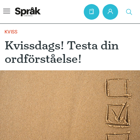
KVISS
Kvissdags! Testa din
Hem
ordförståelse!
Artiklar
Krönikor
Språkfrågor
Skrivtips
Bokrecensioner
Kviss
Podden