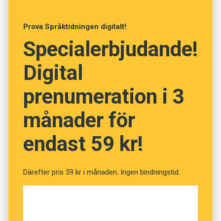
Anders
Prova Språktidningen digitalt!
Specialerbjudande!
Foto: Istockphoto
Digital
Testa din ordförståelse
prenumeration i 3
(Kviss #59)
månader för
endast 59 kr!
Fråga
1
av
12
Frank
Därefter pris 59 kr i månaden. Ingen bindningstid.
Uppriktig