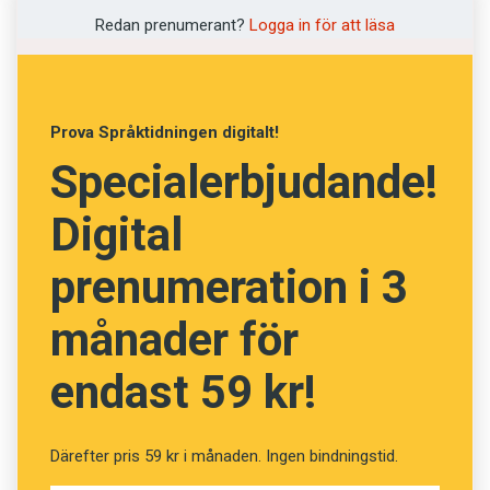
Redan prenumerant?
Logga in för att läsa
Testa din ordförståelse
(Kviss #59)
Prova Språktidningen digitalt!
Specialerbjudande!
Fråga
13
av
24
Digital
Frank
prenumeration i 3
månader för
Uppriktig
endast 59 kr!
Ilsken
Fattig
Därefter pris 59 kr i månaden. Ingen bindningstid.
Omodern