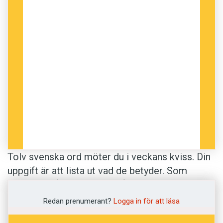
Tolv svenska ord möter du i veckans kviss. Din
uppgift är att lista ut vad de betyder. Som
vanligt är några av orden sådana som vi tror kan
vara riktigt knepiga. Betydelserna är hämtade ur
Redan prenumerant?
Logga in för att läsa
Svenska Akademiens ordlista
.