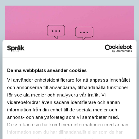
Denna webbplats använder cookies
Vi använder enhetsidentifierare för att anpassa innehållet
Känner du till orden från SAOL? (Kviss
och annonserna till användarna, tillhandahålla funktioner
#625)
för sociala medier och analysera vår trafik. Vi
vidarebefordrar även sådana identifierare och annan
KVISS
information från din enhet till de sociala medier och
Vet du vad dom här tolv svenska orden betyder? Dom rätta
annons- och analysföretag som vi samarbetar med.
svaren kommer från Svenska Akademiens ordlista.
Dessa kan i sin tur kombinera informationen med annan
information som du har tillhandahållit eller som de har