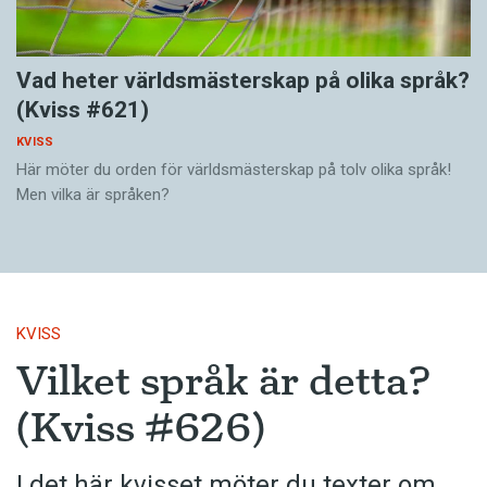
Vad heter världsmästerskap på olika språk?
(Kviss #621)
KVISS
Här möter du orden för världsmästerskap på tolv olika språk!
Men vilka är språken?
KVISS
Vilket språk är detta?
(Kviss #626)
I det här kvisset möter du texter om