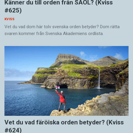
Känner du till orden från SAOL? (Kviss
#625)
KVISS
Vet du vad dom här tolv svenska orden betyder? Dom rätta
svaren kommer från Svenska Akademiens ordlista.
Vet du vad färöiska orden betyder? (Kviss
#624)