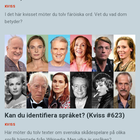
KVISS
I det här kvisset möter du tolv färöiska ord. Vet du vad dom
betyder?
Kan du identifiera språket? (Kviss #623)
KVISS
Här möter du tolv texter om svenska skådespelare på olika
språk hämtade från Wikipedia. Men vilka är språken?