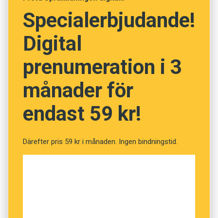
Specialerbjudande!
Vet du vad orden betyder?
(Kviss #81)
Digital
prenumeration i 3
Fråga
månader för
1
av
12
endast 59 kr!
Uppskärrad
Därefter pris 59 kr i månaden. Ingen bindningstid.
Fräck
Oroad
Exalterad
Objuden