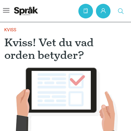
KVISS
Kviss! Vet du vad
Hem
orden betyder?
Artiklar
Krönikor
Språkfrågor
Skrivtips
Bokrecensioner
Kviss
Podden