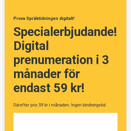
Prova Språktidningen digitalt!
Fråga
13
av
24
Specialerbjudande!
Uppskärrad
Digital
prenumeration i 3
Fräck
Oroad
månader för
Exalterad
endast 59 kr!
Objuden
Därefter pris 59 kr i månaden. Ingen bindningstid.
NÄSTA FRÅGA