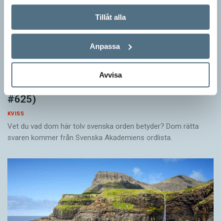
Tillåt alla
Anpassa
Avvisa
Känner du till orden från SAOL? (Kviss
#625)
KVISS
Vet du vad dom här tolv svenska orden betyder? Dom rätta
svaren kommer från Svenska Akademiens ordlista.