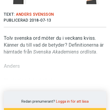
Anmäl till språkpolisen
Föreslå nyord
TEXT:
ANDERS SVENSSON
Annonsera
PUBLICERAD 2018-07-13
Prenumerera
Tolv svenska ord möter du i veckans kviss.
Läs Språktidningen digitalt
Känner du till vad de betyder? Definitionerna är
Press
hämtade från
Svenska Akademiens ordlista
.
Anders
Illustration: Istockphoto
Vet du vad orden betyder?
Redan prenumerant?
Logga in för att läsa
(Kviss #81)