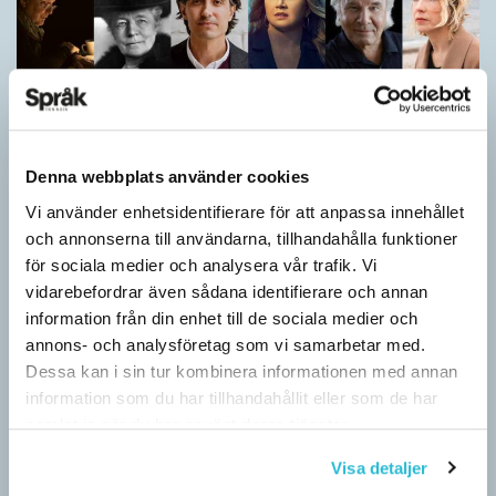
Denna webbplats använder cookies
Vi använder enhetsidentifierare för att anpassa innehållet
och annonserna till användarna, tillhandahålla funktioner
Vilket språk är detta? (Kviss #626)
för sociala medier och analysera vår trafik. Vi
KVISS
vidarebefordrar även sådana identifierare och annan
I det här kvisset möter du texter om berömda svenska
information från din enhet till de sociala medier och
författare på tolv olika språk hämtade från Wikipedia. Men vilka
annons- och analysföretag som vi samarbetar med.
är språken?
Dessa kan i sin tur kombinera informationen med annan
information som du har tillhandahållit eller som de har
samlat in när du har använt deras tjänster.
Visa detaljer