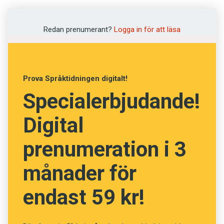
Foto: Istockphoto
Redan prenumerant?
Logga in för att läsa
Vilka är de svenska namnen
på frukt och grönt? (Kviss
Prova Språktidningen digitalt!
#21)
Specialerbjudande!
Digital
Fråga
prenumeration i 3
11
av
20
månader för
Rucola
endast 59 kr!
Spetskål