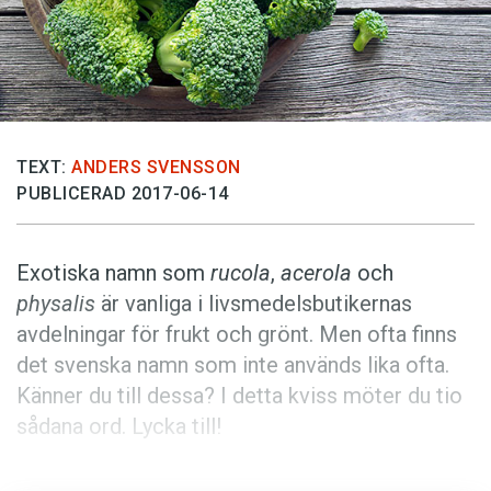
Anmäl till språkpolisen
Föreslå nyord
Annonsera
Prenumerera
TEXT:
ANDERS SVENSSON
Läs Språktidningen digitalt
PUBLICERAD 2017-06-14
Press
Exotiska namn som
rucola
,
acerola
och
physalis
är vanliga i livsmedelsbutikernas
avdelningar för frukt och grönt. Men ofta finns
det svenska namn som inte används lika ofta.
Känner du till dessa? I detta kviss möter du tio
sådana ord. Lycka till!
Anders