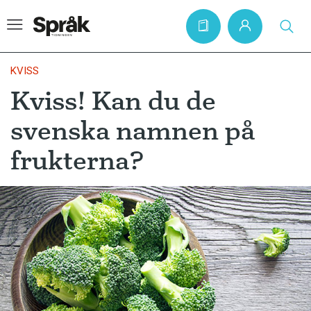
KVISS
Kviss! Kan du de
Hem
svenska namnen på
Artiklar
frukterna?
Krönikor
Språkfrågor
Skrivtips
Bokrecensioner
Kviss
Podden