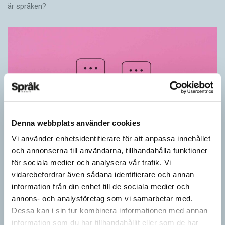
är språken?
Denna webbplats använder cookies
Vi använder enhetsidentifierare för att anpassa innehållet
och annonserna till användarna, tillhandahålla funktioner
Känner du till orden från SAOL? (Kviss
för sociala medier och analysera vår trafik. Vi
#625)
vidarebefordrar även sådana identifierare och annan
KVISS
information från din enhet till de sociala medier och
Vet du vad dom här tolv svenska orden betyder? Dom rätta
annons- och analysföretag som vi samarbetar med.
svaren kommer från Svenska Akademiens ordlista.
Dessa kan i sin tur kombinera informationen med annan
information som du har tillhandahållit eller som de har