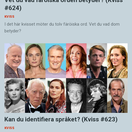
Vet du vad färöiska orden betyder? (Kviss
#624)
KVISS
I det här kvisset möter du tolv färöiska ord. Vet du vad dom
betyder?
Kan du identifiera språket? (Kviss #623)
KVISS