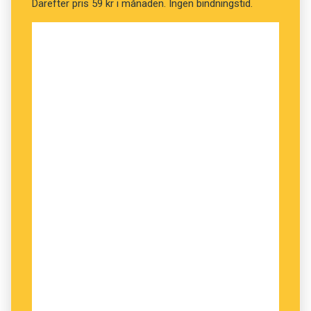
Senapskål
Därefter pris 59 kr i månaden. Ingen bindningstid.
Bladkål
NÄSTA FRÅGA