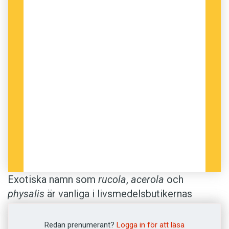
Exotiska namn som
rucola
,
acerola
och
physalis
är vanliga i livsmedelsbutikernas
avdelningar för frukt och grönt. Men ofta finns
det svenska namn som inte används lika ofta.
Redan prenumerant?
Logga in för att läsa