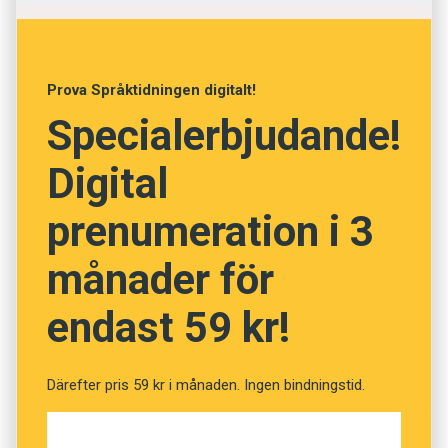
Känner du till dessa? I detta kviss möter du tio
sådana ord. Lycka till!
Prova Språktidningen digitalt!
Anders
Specialerbjudande!
Foto: Istockphoto
Digital
Vilka är de svenska namnen
prenumeration i 3
på frukt och grönt? (Kviss
månader för
#21)
endast 59 kr!
Fråga
1
av
10
Därefter pris 59 kr i månaden. Ingen bindningstid.
Rucola