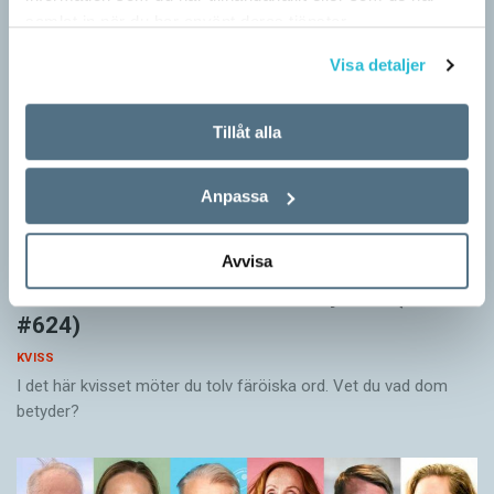
samlat in när du har använt deras tjänster.
Visa detaljer
Tillåt alla
Anpassa
Avvisa
Vet du vad färöiska orden betyder? (Kviss
#624)
KVISS
I det här kvisset möter du tolv färöiska ord. Vet du vad dom
betyder?