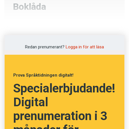
Boklåda
Klassbibliotek
Litteraturkanon
Redan prenumerant?
Logga in för att läsa
Bokhandel
Bokbinderi
Prova Språktidningen digitalt!
Specialerbjudande!
NÄSTA FRÅGA
Digital
prenumeration i 3