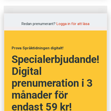
Fråga
1
av
12
Redan prenumerant?
Logga in för att läsa
Boklåda
Klassbibliotek
Prova Språktidningen digitalt!
Specialerbjudande!
Litteraturkanon
Digital
Bokhandel
prenumeration i 3
Bokbinderi
månader för
NÄSTA FRÅGA
endast 59 kr!