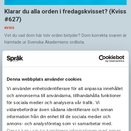
Klarar du alla orden i fredagskvisset? (Kviss
#627)
KVISS
Vet du vad dom här tolv orden betyder? Dom korrekta svaren är
hämtade ur Svenska Akademiens ordlista.
Denna webbplats använder cookies
Vi använder enhetsidentifierare för att anpassa innehållet
och annonserna till användarna, tillhandahålla funktioner
för sociala medier och analysera vår trafik. Vi
vidarebefordrar även sådana identifierare och annan
information från din enhet till de sociala medier och
annons- och analysföretag som vi samarbetar med.
Vilket språk är detta? (Kviss #626)
Dessa kan i sin tur kombinera informationen med annan