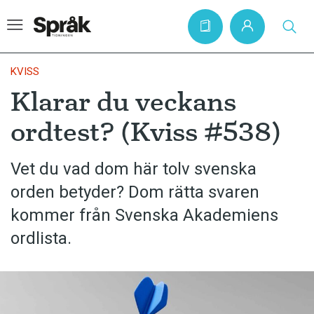
KVISS
Klarar du veckans
Hem
ordtest? (Kviss #538)
Artiklar
Krönikor
Vet du vad dom här tolv svenska
orden betyder? Dom rätta svaren
Språkfrågor
kommer från Svenska Akademiens
Skrivtips
ordlista.
Bokrecensioner
Kviss
Podden