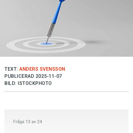
Anmäl till språkpolisen
Föreslå nyord
Annonsera
Prenumerera
Läs Språktidningen digitalt
Press
TEXT:
ANDERS SVENSSON
PUBLICERAD 2025-11-07
BILD: ISTOCKPHOTO
Fråga
13
av
24