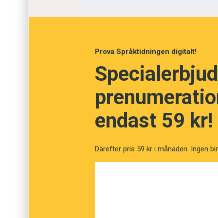
Saknad
Vilsen
Prova Språktidningen digitalt!
Avliden
Specialerbjud
Förbisprungen
prenumeration
endast 59 kr!
Därefter pris 59 kr i månaden. Ingen bi