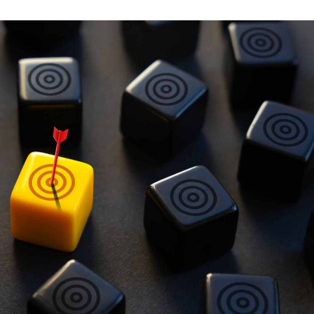
språkpolisen
rd
a
dningen digitalt