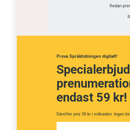
Redan pre
Avliden
R
Förbisprungen
Prova Språktidningen digitalt!
Specialerbjud
prenumeration
endast 59 kr!
Därefter pris 59 kr i månaden. Ingen bi