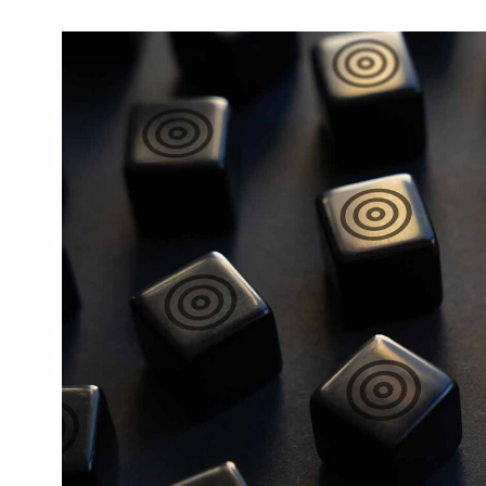
Kviss
Podden
Anmäl till 
Föreslå nyo
Annonsera
Prenumerer
Läs Språkti
Press