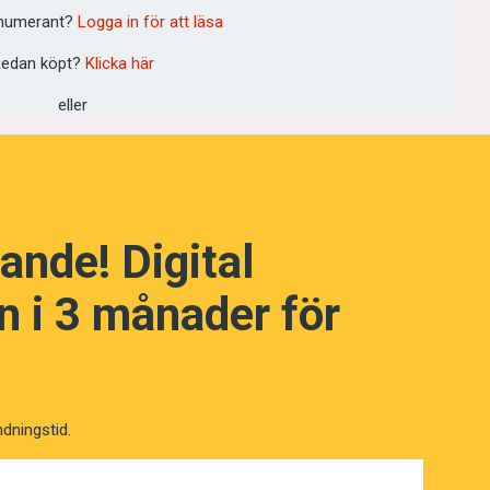
numerant?
Logga in för att läsa
edan köpt?
Klicka här
eller
NÄSTA FRÅGA
ande! Digital
 i 3 månader för
ndningstid.