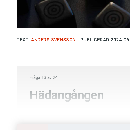
TEXT:
ANDERS SVENSSON
PUBLICERAD 2024-06
Fråga
13
av
24
Hädangången
Saknad
Vilsen