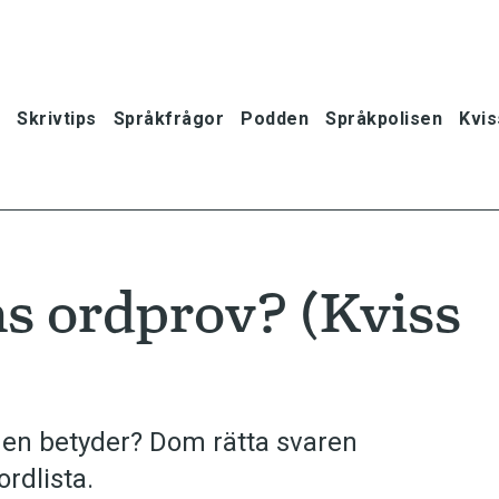
Skrivtips
Språkfrågor
Podden
Språkpolisen
Kvis
s ordprov? (Kviss
den betyder? Dom rätta svaren
rdlista.
oner