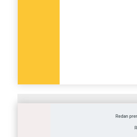
Fråga
1
av
12
Redan pre
Hädangången
R