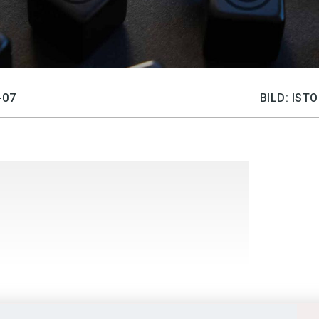
-07
BILD: IS