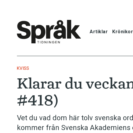
Artiklar
Krönikor
Hem
Artiklar
KVISS
Klarar du veckan
Krönikor
#418)
Språkfrågor
Skrivtips
Vet du vad dom här tolv svenska or
kommer från Svenska Akademiens o
Bokrecensi