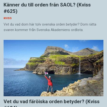
Känner du till orden från SAOL? (Kviss
#625)
KVISS
Vet du vad dom här tolv svenska orden betyder? Dom rätta
svaren kommer från Svenska Akademiens ordlista.
Vet du vad färöiska orden betyder? (Kviss