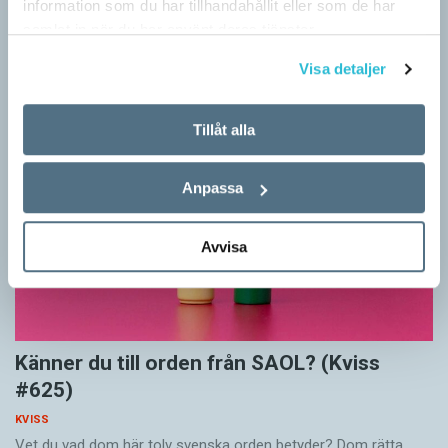
information som du har tillhandahållit eller som de har
I det här kvisset möter du texter om berömda svenska
samlat in när du har använt deras tjänster.
författare på tolv olika språk hämtade från Wikipedia. Men vilka
är språken?
Visa detaljer
Tillåt alla
Anpassa
Avvisa
Känner du till orden från SAOL? (Kviss
#625)
KVISS
Vet du vad dom här tolv svenska orden betyder? Dom rätta