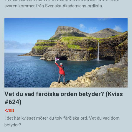
svaren kommer från Svenska Akademiens ordlista.
Vet du vad färöiska orden betyder? (Kviss
#624)
KVISS
I det här kvisset möter du tolv färöiska ord. Vet du vad dom
betyder?