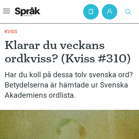
KVISS
Klarar du veckans
Hem
ordkviss? (Kviss #310)
Artiklar
Krönikor
Har du koll på dessa tolv svenska ord?
Betydelserna är hämtade ur Svenska
Språkfrågor
Akademiens ordlista.
Skrivtips
Bokrecensioner
Kviss
Podden