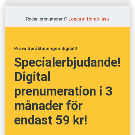
Fråga
1
av
12
Redan prenumerant?
Logga in för att läsa
Desorienterad
Geografisk
Prova Språktidningen digitalt!
Specialerbjudande!
Enslig
Digital
Vilsen
prenumeration i 3
Partisk
månader för
NÄSTA FRÅGA
endast 59 kr!