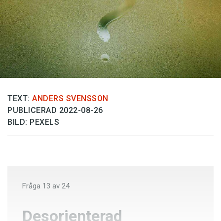
Anmäl till språkpolisen
Föreslå nyord
Annonsera
Prenumerera
Läs Språktidningen digitalt
Press
TEXT:
ANDERS SVENSSON
PUBLICERAD 2022-08-26
BILD: PEXELS
Fråga
13
av
24
Desorienterad