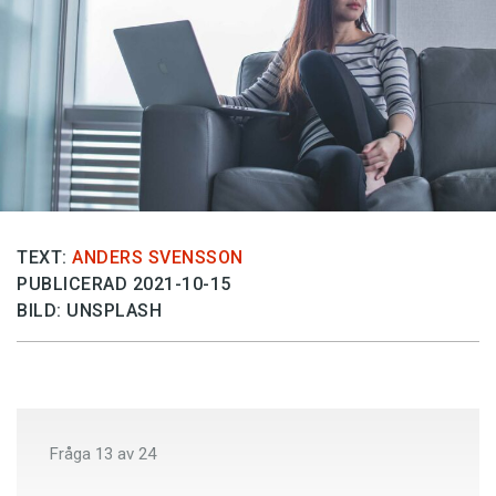
Anmäl till språkpolisen
Föreslå nyord
Annonsera
Prenumerera
Läs Språktidningen digitalt
Press
TEXT:
ANDERS SVENSSON
PUBLICERAD 2021-10-15
BILD: UNSPLASH
Fråga
13
av
24