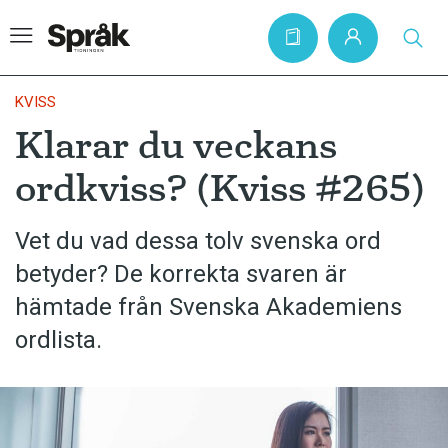
KVISS
Klarar du veckans
Hem
ordkviss? (Kviss #265)
Artiklar
Krönikor
Vet du vad dessa tolv svenska ord
betyder? De korrekta svaren är
Språkfrågor
hämtade från Svenska Akademiens
Skrivtips
ordlista.
Bokrecensioner
Kviss
Podden