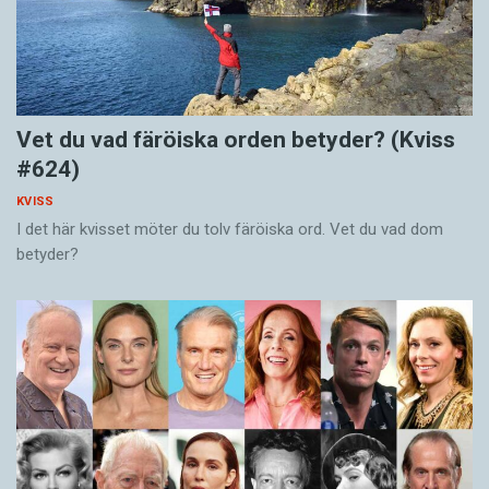
Vet du vad färöiska orden betyder? (Kviss
#624)
KVISS
I det här kvisset möter du tolv färöiska ord. Vet du vad dom
betyder?