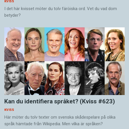
KVISS
I det här kvisset möter du tolv färöiska ord. Vet du vad dom
betyder?
Kan du identifiera språket? (Kviss #623)
KVISS
Här möter du tolv texter om svenska skådespelare på olika
språk hämtade från Wikipedia. Men vilka är språken?