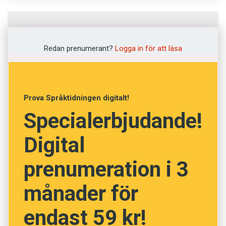
Fråga
1
av
12
Redan prenumerant?
Logga in för att läsa
Uttömmande
Innehållslös
Prova Språktidningen digitalt!
Specialerbjudande!
Halvfull
Digital
Fullständig
prenumeration i 3
Generös
månader för
NÄSTA FRÅGA
endast 59 kr!