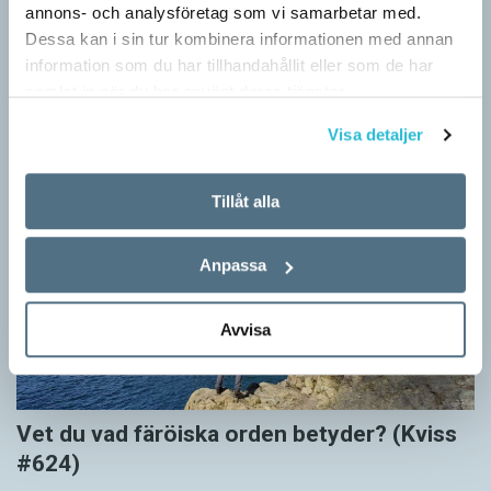
annons- och analysföretag som vi samarbetar med.
#625)
Dessa kan i sin tur kombinera informationen med annan
KVISS
information som du har tillhandahållit eller som de har
Vet du vad dom här tolv svenska orden betyder? Dom rätta
samlat in när du har använt deras tjänster.
svaren kommer från Svenska Akademiens ordlista.
Visa detaljer
Tillåt alla
Anpassa
Avvisa
Vet du vad färöiska orden betyder? (Kviss
#624)