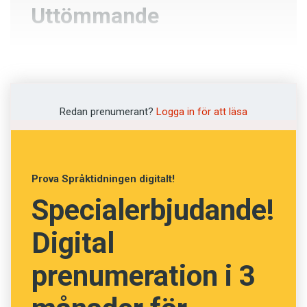
Uttömmande
Innehållslös
Halvfull
Redan prenumerant?
Logga in för att läsa
Fullständig
Generös
Prova Språktidningen digitalt!
Specialerbjudande!
NÄSTA FRÅGA
Digital
prenumeration i 3