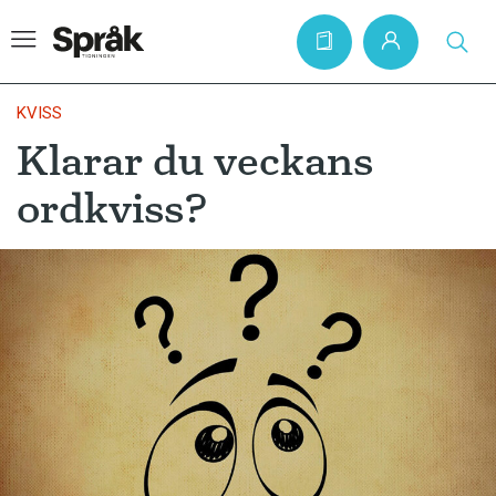
KVISS
Klarar du veckans
Hem
ordkviss?
Artiklar
Krönikor
Språkfrågor
Skrivtips
Bokrecensioner
Kviss
Podden