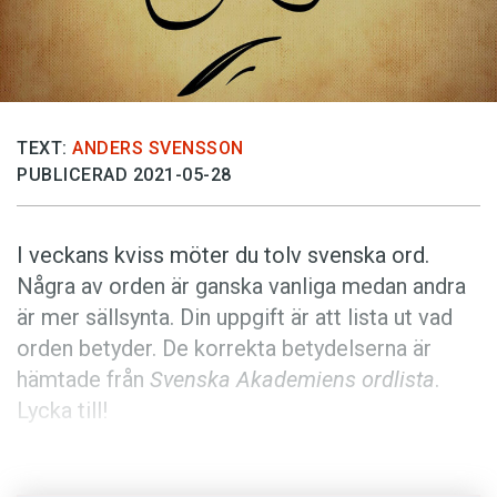
Anmäl till språkpolisen
Föreslå nyord
Annonsera
Prenumerera
TEXT:
ANDERS SVENSSON
Läs Språktidningen digitalt
PUBLICERAD 2021-05-28
Press
I veckans kviss möter du tolv svenska ord.
Några av orden är ganska vanliga medan andra
är mer sällsynta. Din uppgift är att lista ut vad
orden betyder. De korrekta betydelserna är
hämtade från
Svenska Akademiens ordlista
.
Lycka till!
Anders