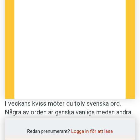
I veckans kviss möter du tolv svenska ord.
Några av orden är ganska vanliga medan andra
är mer sällsynta. Din uppgift är att lista ut vad
orden betyder. De korrekta betydelserna är
Redan prenumerant?
Logga in för att läsa
hämtade från
Svenska Akademiens ordlista
.