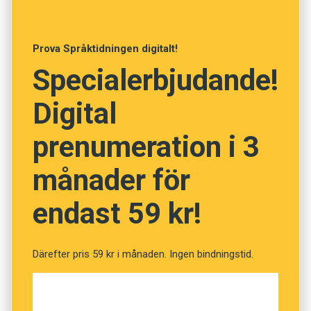
Lycka till!
Prova Språktidningen digitalt!
Anders
Specialerbjudande!
Illustration: Pixabay
Digital
Prenumerera! Pröva 2 nummer av
prenumeration i 3
Språktidningen för 99 kronor.
månader för
Vet du vad orden betyder?
endast 59 kr!
(Kviss #245)
Därefter pris 59 kr i månaden. Ingen bindningstid.
Fråga
1
av
12