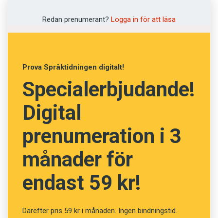
Illustration: Pixabay
Redan prenumerant?
Logga in för att läsa
Prenumerera! Pröva 2 nummer av
Språktidningen för 99 kronor.
Prova Språktidningen digitalt!
Specialerbjudande!
Vet du vad orden betyder?
(Kviss #245)
Digital
prenumeration i 3
månader för
Fråga
13
av
24
endast 59 kr!
Gudskelov
Därefter pris 59 kr i månaden. Ingen bindningstid.
Lyckligtvis