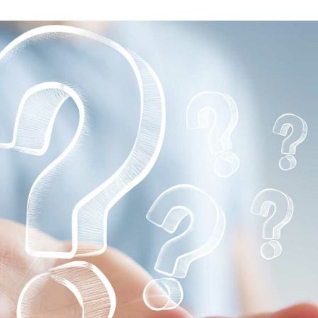
språkpolisen
rd
a
dningen digitalt