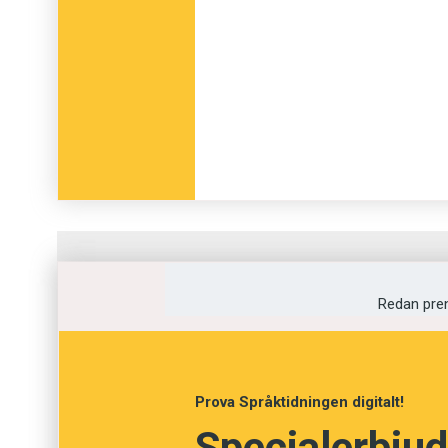
Fråga
1
av
12
Redan pre
Mölla
Ladugård
Prova Språktidningen digitalt!
Specialerbjud
Duggregn