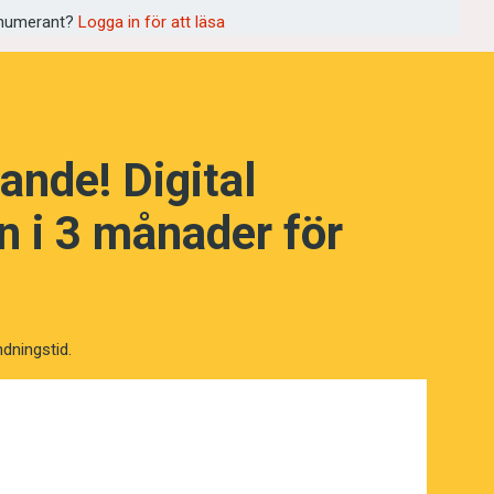
numerant?
Logga in för att läsa
ande! Digital
NÄSTA FRÅGA
 i 3 månader för
ndningstid.