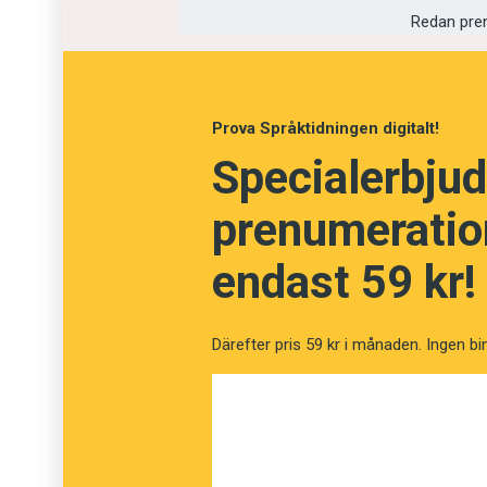
Redan pre
Kvarn
Grymtning
Prova Språktidningen digitalt!
Specialerbjud
prenumeration
endast 59 kr!
Därefter pris 59 kr i månaden. Ingen bi