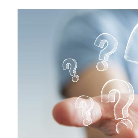
Kviss
Podden
Anmäl till 
Föreslå nyo
Annonsera
Prenumerer
Läs Språkti
Press