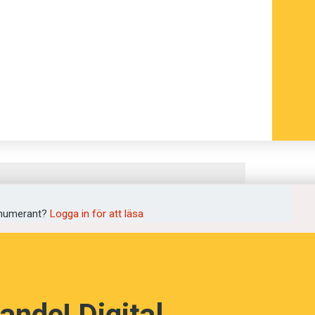
numerant?
Logga in för att läsa
ande! Digital