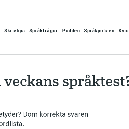
Skrivtips
Språkfrågor
Podden
Språkpolisen
Kvis
i veckans språktest
betyder? Dom korrekta svaren
rdlista.
oner