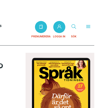
s
PRENUMERERA
LOGGA IN
SÖK
?