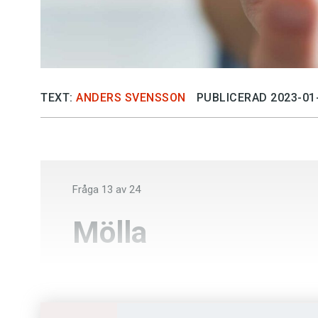
TEXT:
ANDERS SVENSSON
PUBLICERAD 2023-01
Fråga
13
av
24
Mölla
Ladugård
Duggregn