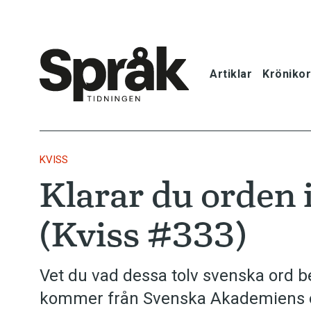
Artiklar
Krönikor
Hem
Artiklar
KVISS
Klarar du orden 
Krönikor
(Kviss #333)
Språkfrågor
Skrivtips
Vet du vad dessa tolv svenska ord 
kommer från Svenska Akademiens o
Bokrecensi