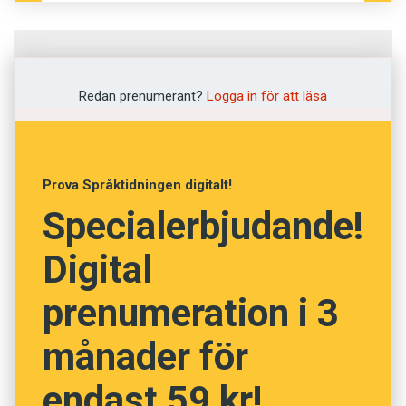
Fråga
1
av
12
Redan prenumerant?
Logga in för att läsa
Herdestund
Kröning
Prova Språktidningen digitalt!
Specialerbjudande!
Lamning
Digital
Kärleksstund
prenumeration i 3
Grönbete
månader för
NÄSTA FRÅGA
endast 59 kr!