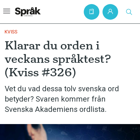
KVISS
Klarar du orden i
Hem
veckans språktest?
Artiklar
(Kviss #326)
Krönikor
Språkfrågor
Vet du vad dessa tolv svenska ord
Skrivtips
betyder? Svaren kommer från
Bokrecensioner
Svenska Akademiens ordlista.
Kviss
Podden