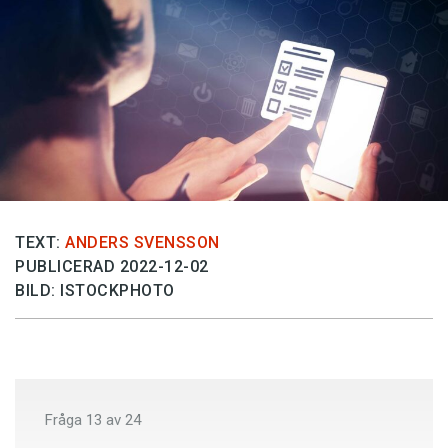
Anmäl till språkpolisen
Föreslå nyord
Annonsera
Prenumerera
Läs Språktidningen digitalt
Press
TEXT:
ANDERS SVENSSON
PUBLICERAD 2022-12-02
BILD: ISTOCKPHOTO
Fråga
13
av
24