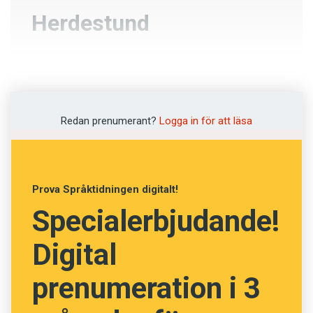
Herdestund
Kröning
Lamning
Redan prenumerant?
Logga in för att läsa
Kärleksstund
Grönbete
Prova Språktidningen digitalt!
Specialerbjudande!
NÄSTA FRÅGA
Digital
prenumeration i 3