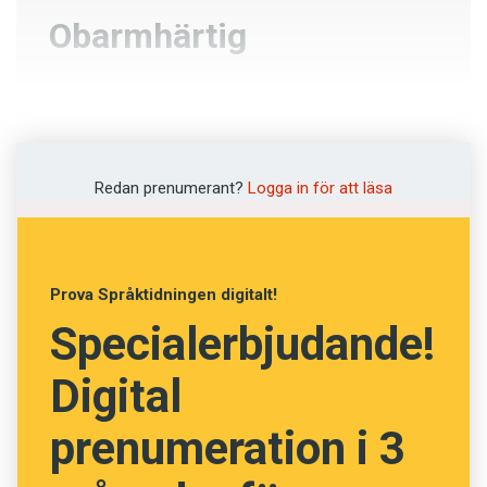
Obarmhärtig
Ömsint
Hemlighetsfull
Redan prenumerant?
Logga in för att läsa
Akut
Skoningslös
Prova Språktidningen digitalt!
Specialerbjudande!
NÄSTA FRÅGA
Digital
prenumeration i 3