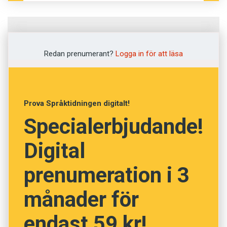
Fråga
1
av
12
Redan prenumerant?
Logga in för att läsa
Obarmhärtig
Ömsint
Prova Språktidningen digitalt!
Specialerbjudande!
Hemlighetsfull
Digital
Akut
prenumeration i 3
Skoningslös
månader för
NÄSTA FRÅGA
endast 59 kr!