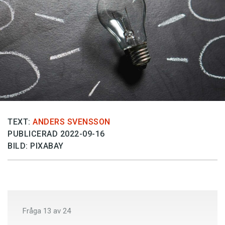
Anmäl till språkpolisen
Föreslå nyord
Annonsera
Prenumerera
Läs Språktidningen digitalt
Press
TEXT:
ANDERS SVENSSON
PUBLICERAD 2022-09-16
BILD: PIXABAY
Fråga
13
av
24