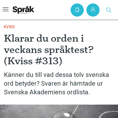
KVISS
Klarar du orden i
Hem
veckans språktest?
Artiklar
(Kviss #313)
Krönikor
Språkfrågor
Känner du till vad dessa tolv svenska
Skrivtips
ord betyder? Svaren är hämtade ur
Bokrecensioner
Svenska Akademiens ordlista.
Kviss
Podden