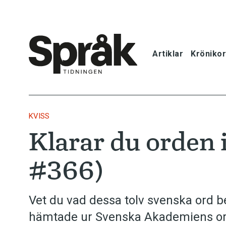
Artiklar
Krönikor
Hem
Artiklar
KVISS
Klarar du orden 
Krönikor
#366)
Språkfrågor
Skrivtips
Vet du vad dessa tolv svenska ord b
hämtade ur Svenska Akademiens ord
Bokrecensi