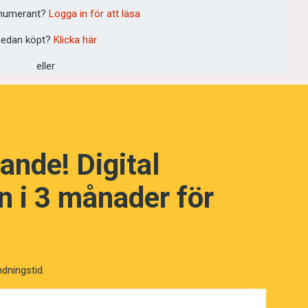
numerant?
Logga in för att läsa
edan köpt?
Klicka här
eller
NÄSTA FRÅGA
ande! Digital
 i 3 månader för
ndningstid.