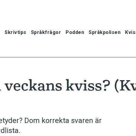
Skrivtips
Språkfrågor
Podden
Språkpolisen
Kvis
i veckans kviss? (K
etyder? Dom korrekta svaren är
lista.
oner