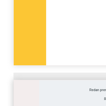
Fråga
1
av
12
Redan pre
Kommers
R