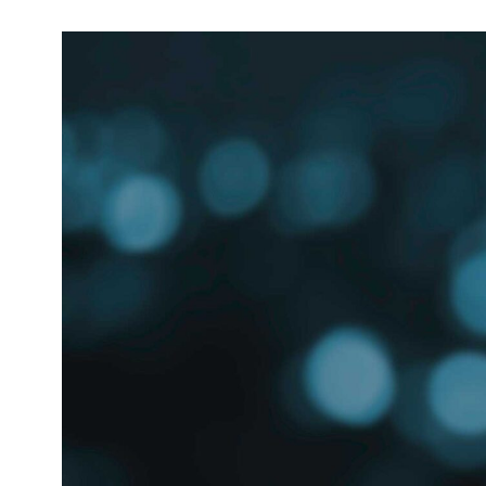
Kviss
Podden
Anmäl till 
Föreslå nyo
Annonsera
Prenumerer
Läs Språkti
Press