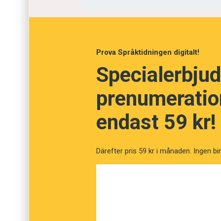
Utförsäljning
Handel
Prova Språktidningen digitalt!
Vinstmarginal
Specialerbjud
Marknadsföring
prenumeration
endast 59 kr!
Därefter pris 59 kr i månaden. Ingen bi