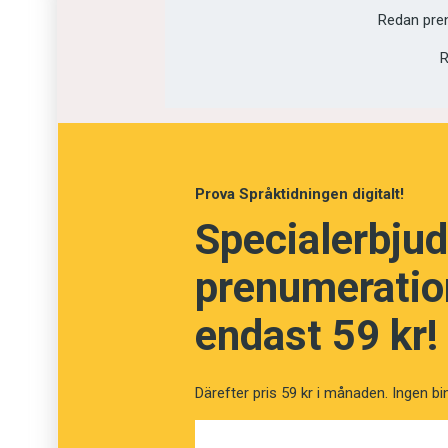
Redan pre
Vinstmarginal
R
Marknadsföring
Prova Språktidningen digitalt!
Specialerbjud
prenumeration
endast 59 kr!
Därefter pris 59 kr i månaden. Ingen bi