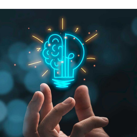
språkpolisen
rd
a
dningen digitalt