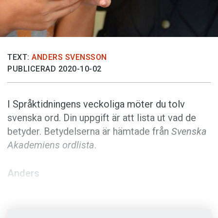
Anmäl till språkpolisen
Föreslå nyord
Annonsera
Prenumerera
TEXT:
ANDERS SVENSSON
PUBLICERAD 2020-10-02
Läs Språktidningen digitalt
Press
I Språktidningens veckoliga möter du tolv
svenska ord. Din uppgift är att lista ut vad de
betyder. Betydelserna är hämtade från
Svenska
Akademiens ordlista
.
Anders
Foto: Pixabay