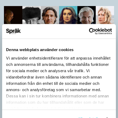
Denna webbplats använder cookies
Vi använder enhetsidentifierare för att anpassa innehållet
och annonserna till användarna, tillhandahålla funktioner
för sociala medier och analysera vår trafik. Vi
Vilket språk är detta? (Kviss #626)
vidarebefordrar även sådana identifierare och annan
KVISS
information från din enhet till de sociala medier och
I det här kvisset möter du texter om berömda svenska
annons- och analysföretag som vi samarbetar med.
författare på tolv olika språk hämtade från Wikipedia. Men vilka
Dessa kan i sin tur kombinera informationen med annan
är språken?
information som du har tillhandahållit eller som de har
samlat in när du har använt deras tjänster.