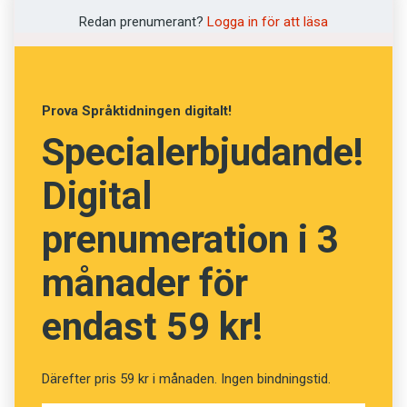
Prenumerera! Pröva 2 nummer av
Redan prenumerant?
Logga in för att läsa
Språktidningen för 99 kronor!
Pröva din ordförståelse i
Prova Språktidningen digitalt!
veckans kviss! (Kviss #210)
Specialerbjudande!
Digital
Fråga
13
av
24
prenumeration i 3
Lycksalig
månader för
endast 59 kr!
Säll
Bokstavstroende
Därefter pris 59 kr i månaden. Ingen bindningstid.