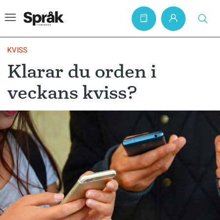
KVISS
Klarar du orden i
Hem
veckans kviss?
Artiklar
Krönikor
Språkfrågor
Skrivtips
Bokrecensioner
Kviss
Podden