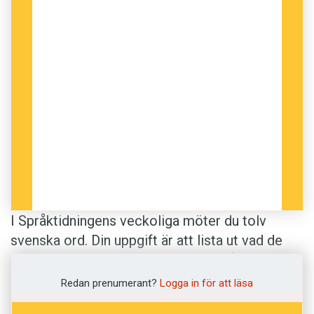
I Språktidningens veckoliga möter du tolv
svenska ord. Din uppgift är att lista ut vad de
betyder. Betydelserna är hämtade från
Svenska
Akademiens ordlista
.
Redan prenumerant?
Logga in för att läsa