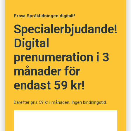
Anders
Prova Språktidningen digitalt!
Foto: Pixabay
Specialerbjudande!
Prenumerera! Pröva 2 nummer av
Digital
Språktidningen för 99 kronor!
prenumeration i 3
Pröva din ordförståelse i
månader för
veckans kviss! (Kviss #210)
endast 59 kr!
Fråga
1
av
12
Därefter pris 59 kr i månaden. Ingen bindningstid.
Lycksalig