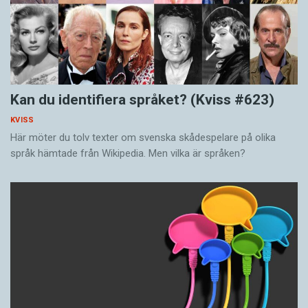
Kan du identifiera språket? (Kviss #623)
KVISS
Här möter du tolv texter om svenska skådespelare på olika
språk hämtade från Wikipedia. Men vilka är språken?