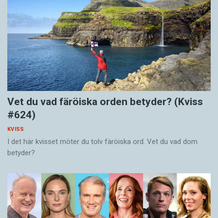
Vet du vad färöiska orden betyder? (Kviss
#624)
KVISS
I det här kvisset möter du tolv färöiska ord. Vet du vad dom
betyder?