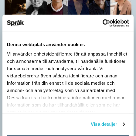
Denna webbplats använder cookies
Vi använder enhetsidentifierare för att anpassa innehållet
Vilket språk är detta? (Kviss #626)
och annonserna till användarna, tillhandahålla funktioner
för sociala medier och analysera vår trafik. Vi
KVISS
vidarebefordrar även sådana identifierare och annan
I det här kvisset möter du texter om berömda svenska
författare på tolv olika språk hämtade från Wikipedia. Men vilka
information från din enhet till de sociala medier och
är språken?
annons- och analysföretag som vi samarbetar med.
Dessa kan i sin tur kombinera informationen med annan
information som du har tillhandahållit eller som de har
samlat in när du har använt deras tjänster.
Visa detaljer