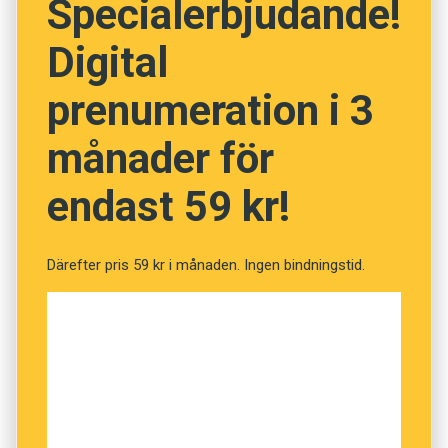
Specialerbjudande!
Prenumerera! Pröva 2 nummer av
Digital
Språktidningen för 99 kronor!
prenumeration i 3
Har du koll på orden? (Kviss
månader för
#190)
endast 59 kr!
Fråga
1
av
12
Därefter pris 59 kr i månaden. Ingen bindningstid.
Björntjänst
Otjänst
Hjältedåd