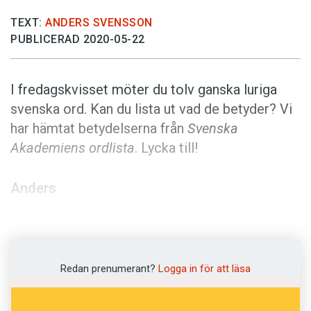
Anmäl till språkpolisen
TEXT:
ANDERS SVENSSON
Föreslå nyord
PUBLICERAD 2020-05-22
Annonsera
Prenumerera
I fredagskvisset möter du tolv ganska luriga
Läs Språktidningen digitalt
svenska ord. Kan du lista ut vad de betyder? Vi
har hämtat betydelserna från
Svenska
Press
Akademiens ordlista
. Lycka till!
Anders
Illustration: Pixabay
Prenumerera! Pröva 2 nummer av
Redan prenumerant?
Logga in för att läsa
Språktidningen för 99 kronor!