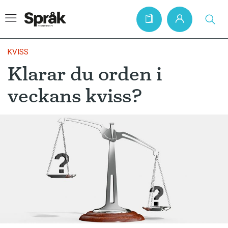
KVISS
Klarar du orden i
Hem
veckans kviss?
Artiklar
Krönikor
Språkfrågor
Skrivtips
Bokrecensioner
Kviss
Podden