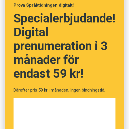
Prova Språktidningen digitalt!
Foto: Pixabay
Specialerbjudande!
Prenumerera! Pröva 2 nummer av
Digital
Språktidningen för 99 kronor.
prenumeration i 3
Vet du vad orden betyder?
månader för
(Kviss #195)
endast 59 kr!
Fråga
1
av
12
Därefter pris 59 kr i månaden. Ingen bindningstid.
Krum
Krökt