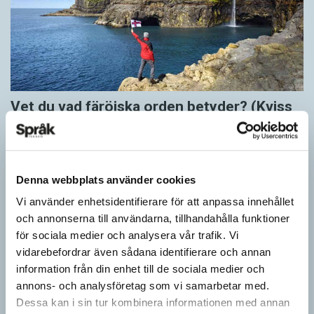
Vet du vad färöiska orden betyder? (Kviss
#624)
KVISS
I det här kvisset möter du tolv färöiska ord. Vet du vad dom
Denna webbplats använder cookies
betyder?
Vi använder enhetsidentifierare för att anpassa innehållet
och annonserna till användarna, tillhandahålla funktioner
för sociala medier och analysera vår trafik. Vi
vidarebefordrar även sådana identifierare och annan
information från din enhet till de sociala medier och
annons- och analysföretag som vi samarbetar med.
Dessa kan i sin tur kombinera informationen med annan