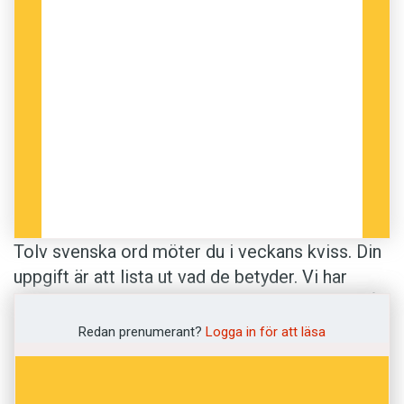
Tolv svenska ord möter du i veckans kviss. Din
uppgift är att lista ut vad de betyder. Vi har
hämtat betydelserna till de korrekta svaren från
Svenska Akademiens ordlista
. Lycka till!
Redan prenumerant?
Logga in för att läsa
Anders