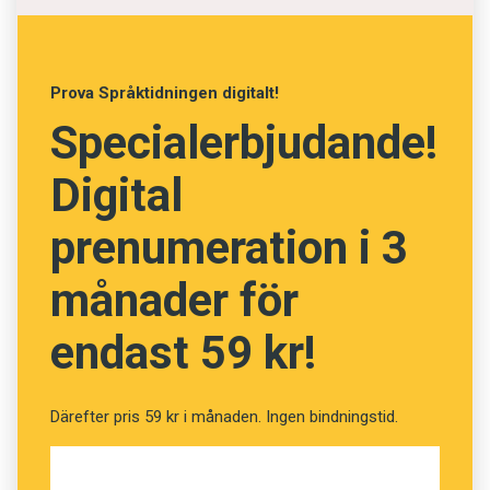
Språktidningen för 99 kronor.
Vet du vad orden betyder?
Prova Språktidningen digitalt!
(Kviss #195)
Specialerbjudande!
Digital
Fråga
13
av
24
prenumeration i 3
Krum
månader för
endast 59 kr!
Krökt
Snål
Därefter pris 59 kr i månaden. Ingen bindningstid.
Vacker