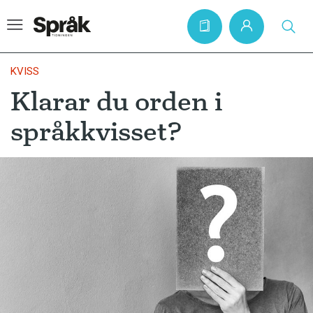
KVISS
Klarar du orden i
Hem
språkkvisset?
Artiklar
Krönikor
Språkfrågor
Skrivtips
Bokrecensioner
Kviss
Podden