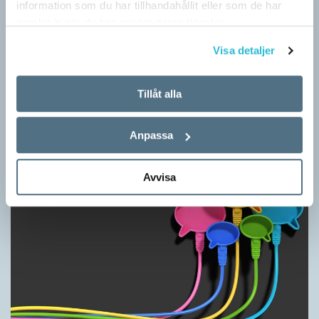
information som du har tillhandahållit eller som de har
samlat in när du har använt deras tjänster.
Visa detaljer
Kan du identifiera språket? (Kviss #623)
Tillåt alla
KVISS
Här möter du tolv texter om svenska skådespelare på olika
språk hämtade från Wikipedia. Men vilka är språken?
Anpassa
Avvisa