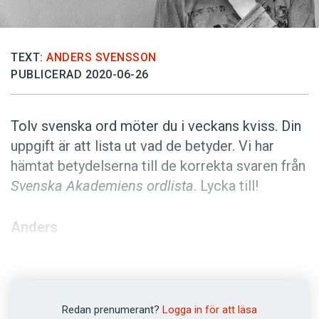
Anmäl till språkpolisen
Föreslå nyord
Annonsera
TEXT:
ANDERS SVENSSON
PUBLICERAD 2020-06-26
Prenumerera
Läs Språktidningen digitalt
Tolv svenska ord möter du i veckans kviss. Din
Press
uppgift är att lista ut vad de betyder. Vi har
hämtat betydelserna till de korrekta svaren från
Svenska Akademiens ordlista
. Lycka till!
Anders
Foto: Pixabay
Prenumerera! Pröva 2 nummer av
Redan prenumerant?
Logga in för att läsa