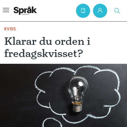
KVISS
Klarar du orden i
Hem
fredagskvisset?
Artiklar
Krönikor
Språkfrågor
Skrivtips
Bokrecensioner
Kviss
Podden