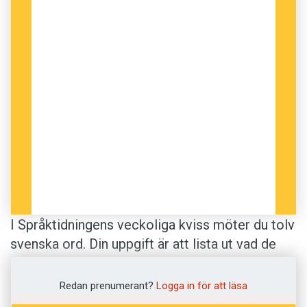
I Språktidningens veckoliga kviss möter du tolv
svenska ord. Din uppgift är att lista ut vad de
betyder. Vi har hämtat de korrekta betydelserna
från
Svenska Akademiens ordlista
.
Redan prenumerant?
Logga in för att läsa