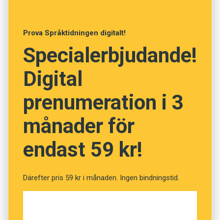
Anders
Prova Språktidningen digitalt!
Foto: Pexels
Specialerbjudande!
Prenumerera! Pröva 2 nummer av
Digital
Språktidningen för 99 kronor!
prenumeration i 3
Känner du till orden? (Kviss
månader för
#215)
endast 59 kr!
Fråga
1
av
12
Därefter pris 59 kr i månaden. Ingen bindningstid.
Samdräkt