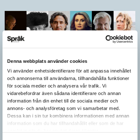
Denna webbplats använder cookies
Vi använder enhetsidentifierare för att anpassa innehållet
och annonserna till användarna, tillhandahålla funktioner
för sociala medier och analysera vår trafik. Vi
Vilket språk är detta? (Kviss #626)
vidarebefordrar även sådana identifierare och annan
information från din enhet till de sociala medier och
KVISS
annons- och analysföretag som vi samarbetar med.
I det här kvisset möter du texter om berömda svenska
författare på tolv olika språk hämtade från Wikipedia. Men vilka
Dessa kan i sin tur kombinera informationen med annan
är språken?
information som du har tillhandahållit eller som de har
samlat in när du har använt deras tjänster.