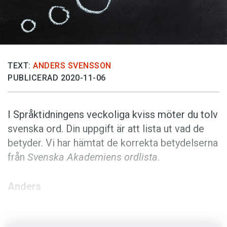
Anmäl till språkpolisen
Föreslå nyord
Annonsera
Prenumerera
TEXT:
ANDERS SVENSSON
PUBLICERAD 2020-11-06
Läs Språktidningen digitalt
Press
I Språktidningens veckoliga kviss möter du tolv
svenska ord. Din uppgift är att lista ut vad de
betyder. Vi har hämtat de korrekta betydelserna
från
Svenska Akademiens ordlista
.
Anders
Foto: Pexels