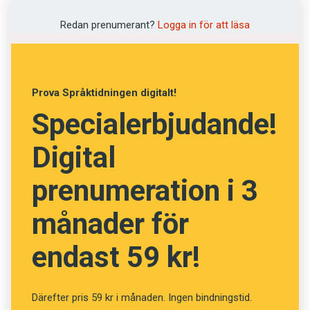
Prenumerera! Pröva 2 nummer av
Redan prenumerant?
Logga in för att läsa
Språktidningen för 99 kronor!
Känner du till orden? (Kviss
Prova Språktidningen digitalt!
#215)
Specialerbjudande!
Digital
Fråga
13
av
24
prenumeration i 3
Samdräkt
månader för
endast 59 kr!
Samförstånd
Overall
Därefter pris 59 kr i månaden. Ingen bindningstid.