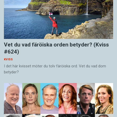
Vet du vad färöiska orden betyder? (Kviss
#624)
KVISS
I det här kvisset möter du tolv färöiska ord. Vet du vad dom
betyder?