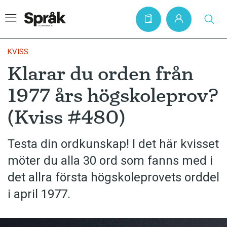
KVISS
Klarar du orden från
Hem
1977 års högskoleprov?
Artiklar
(Kviss #480)
Krönikor
Språkfrågor
Testa din ordkunskap! I det här kvisset
Skrivtips
möter du alla 30 ord som fanns med i
Bokrecensioner
det allra första högskoleprovets orddel
i april 1977.
Kviss
Podden