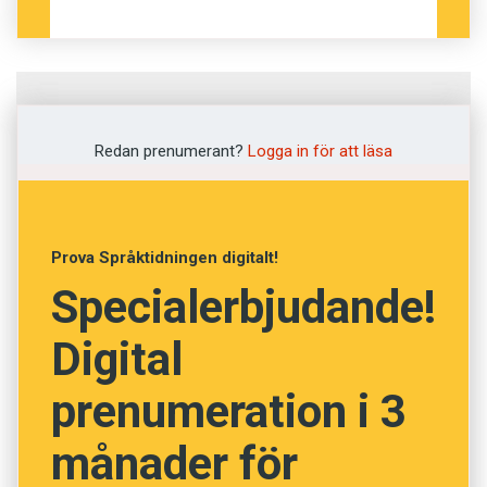
Fråga
1
av
30
Redan prenumerant?
Logga in för att läsa
Approximativ
Felaktig
Prova Språktidningen digitalt!
Specialerbjudande!
Grundlig
Digital
Ungefärlig
prenumeration i 3
Avlägsen
Upprepad
månader för