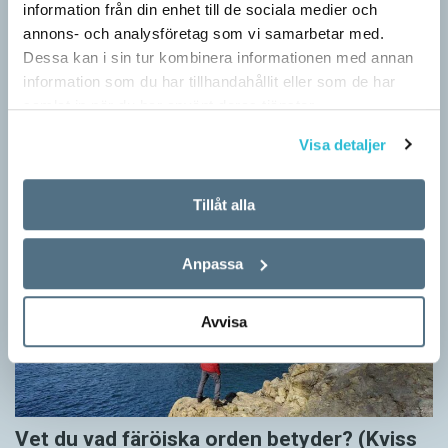
information från din enhet till de sociala medier och
Känner du till orden från SAOL? (Kviss
annons- och analysföretag som vi samarbetar med.
Dessa kan i sin tur kombinera informationen med annan
#625)
information som du har tillhandahållit eller som de har
KVISS
samlat in när du har använt deras tjänster.
Vet du vad dom här tolv svenska orden betyder? Dom rätta
svaren kommer från Svenska Akademiens ordlista.
Visa detaljer
Tillåt alla
Anpassa
Avvisa
Vet du vad färöiska orden betyder? (Kviss