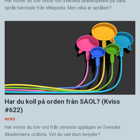
Här möter du tolv texter om svenska skådespelare på olika
språk hämtade från Wikipedia. Men vilka är språken?
Har du koll på orden från SAOL? (Kviss
#622)
KVISS
Här möter du tolv ord från senaste upplagan av Svenska
Akademiens ordlista. Vet du vad dom betyder?