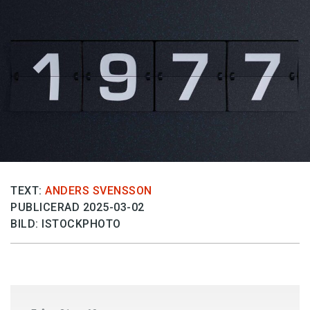
Anmäl till språkpolisen
Föreslå nyord
Annonsera
Prenumerera
Läs Språktidningen digitalt
Press
TEXT:
ANDERS SVENSSON
PUBLICERAD 2025-03-02
BILD: ISTOCKPHOTO