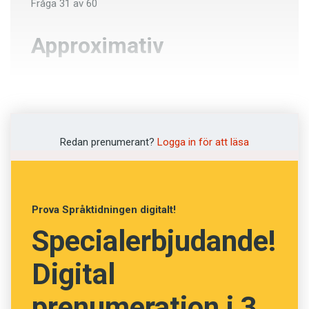
Fråga
31
av
60
Approximativ
Felaktig
Grundlig
Redan prenumerant?
Logga in för att läsa
Ungefärlig
Avlägsen
Prova Språktidningen digitalt!
Upprepad
Specialerbjudande!
Digital
NÄSTA FRÅGA
prenumeration i 3