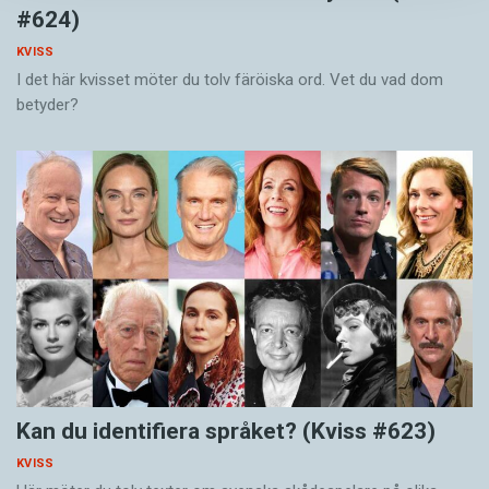
#624)
KVISS
I det här kvisset möter du tolv färöiska ord. Vet du vad dom
betyder?
Kan du identifiera språket? (Kviss #623)
KVISS