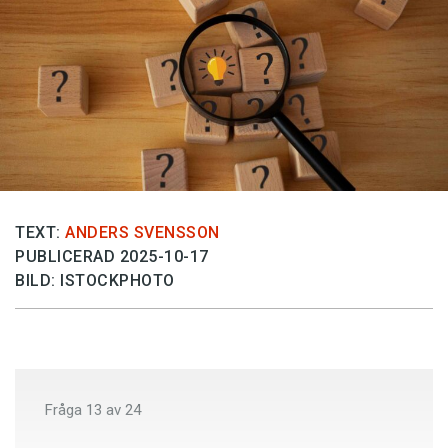
Anmäl till språkpolisen
Föreslå nyord
Annonsera
Prenumerera
Läs Språktidningen digitalt
Press
TEXT:
ANDERS SVENSSON
PUBLICERAD 2025-10-17
BILD: ISTOCKPHOTO
Fråga
13
av
24