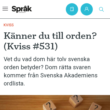
KVISS
Känner du till orden?
Hem
(Kviss #531)
Artiklar
Krönikor
Vet du vad dom här tolv svenska
orden betyder? Dom rätta svaren
Språkfrågor
kommer från Svenska Akademiens
Skrivtips
ordlista.
Bokrecensioner
Kviss
Podden