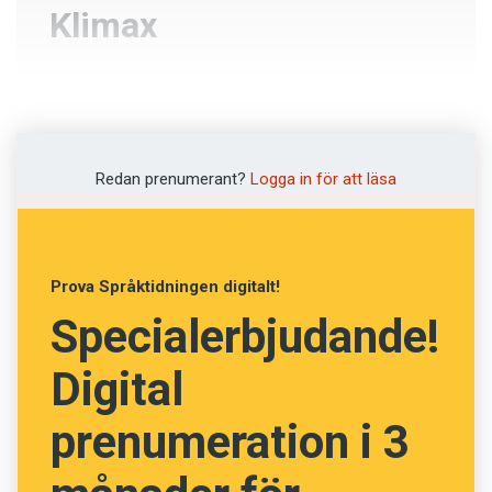
Klimax
Miljögift
Vägskäl
Redan prenumerant?
Logga in för att läsa
Höjdpunkt
Fiasko
Prova Språktidningen digitalt!
Specialerbjudande!
NÄSTA FRÅGA
Digital
prenumeration i 3