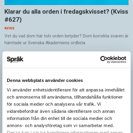
Klarar du alla orden i fredagskvisset? (Kviss
#627)
KVISS
Vet du vad dom här tolv orden betyder? Dom korrekta svaren är
hämtade ur Svenska Akademiens ordlista.
Denna webbplats använder cookies
Vi använder enhetsidentifierare för att anpassa innehållet
och annonserna till användarna, tillhandahålla funktioner
för sociala medier och analysera vår trafik. Vi
vidarebefordrar även sådana identifierare och annan
information från din enhet till de sociala medier och
annons- och analysföretag som vi samarbetar med.
Vilket språk är detta? (Kviss #626)
Dessa kan i sin tur kombinera informationen med annan