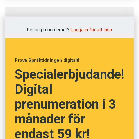
Fråga
1
av
12
Redan prenumerant?
Logga in för att läsa
Klimax
Miljögift
Prova Språktidningen digitalt!
Specialerbjudande!
Vägskäl
Digital
Höjdpunkt
prenumeration i 3
Fiasko
månader för
NÄSTA FRÅGA
endast 59 kr!