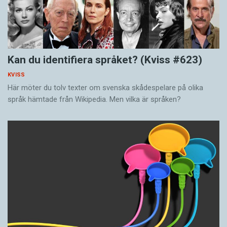
Kan du identifiera språket? (Kviss #623)
KVISS
Här möter du tolv texter om svenska skådespelare på olika
språk hämtade från Wikipedia. Men vilka är språken?