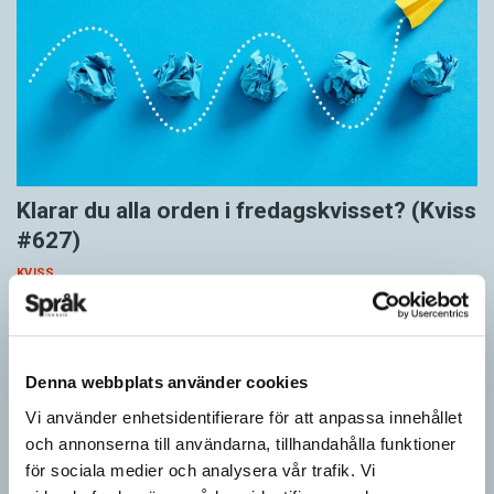
Klarar du alla orden i fredagskvisset? (Kviss
#627)
KVISS
Vet du vad dom här tolv orden betyder? Dom korrekta svaren är
hämtade ur Svenska Akademiens ordlista.
Denna webbplats använder cookies
Vi använder enhetsidentifierare för att anpassa innehållet
och annonserna till användarna, tillhandahålla funktioner
för sociala medier och analysera vår trafik. Vi