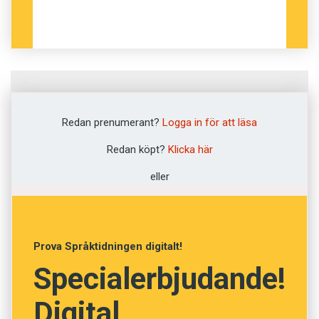
Fråga
1
av
12
Redan prenumerant?
Logga in för att läsa
Skruttig
Redan köpt?
Klicka här
eller
Nedbantad
Dålig
Prova Språktidningen digitalt!
Ålderdomlig
Specialerbjudande!
Naiv
Digital