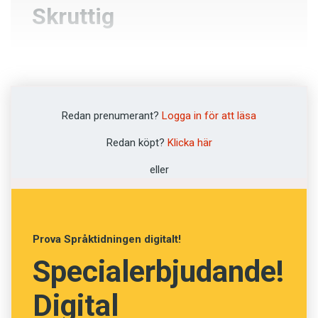
Skruttig
Nedbantad
Dålig
Redan prenumerant?
Logga in för att läsa
Ålderdomlig
Redan köpt?
Klicka här
Naiv
eller
NÄSTA FRÅGA
Prova Språktidningen digitalt!
Specialerbjudande!
Digital