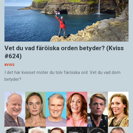
Vet du vad färöiska orden betyder? (Kviss
#624)
KVISS
I det här kvisset möter du tolv färöiska ord. Vet du vad dom
betyder?