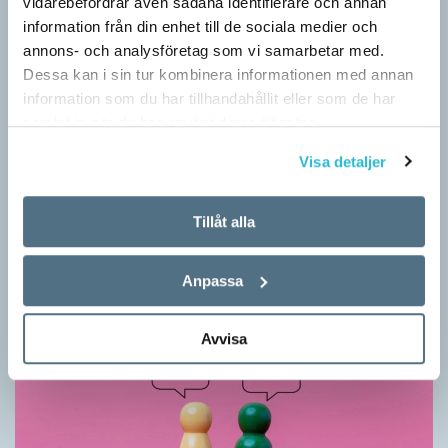
vidarebefordrar även sådana identifierare och annan
information från din enhet till de sociala medier och
annons- och analysföretag som vi samarbetar med.
Dessa kan i sin tur kombinera informationen med annan
information som du har tillhandahållit eller som de har
samlat in när du har använt deras tjänster.
Vilket språk är detta? (Kviss #626)
Visa detaljer
KVISS
I det här kvisset möter du texter om berömda svenska
Tillåt alla
författare på tolv olika språk hämtade från Wikipedia. Men vilka
är språken?
Anpassa
Avvisa