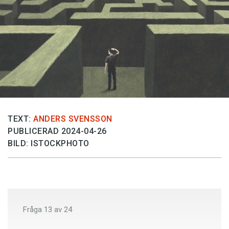
Anmäl till språkpolisen
Föreslå nyord
Annonsera
Prenumerera
Läs Språktidningen digitalt
Press
TEXT:
ANDERS SVENSSON
PUBLICERAD 2024-04-26
BILD: ISTOCKPHOTO
Fråga
13
av
24