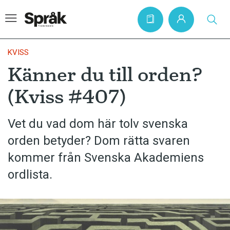
KVISS
Känner du till orden?
Hem
(Kviss #407)
Artiklar
Krönikor
Vet du vad dom här tolv svenska
orden betyder? Dom rätta svaren
Språkfrågor
kommer från Svenska Akademiens
Skrivtips
ordlista.
Bokrecensioner
Kviss
Podden