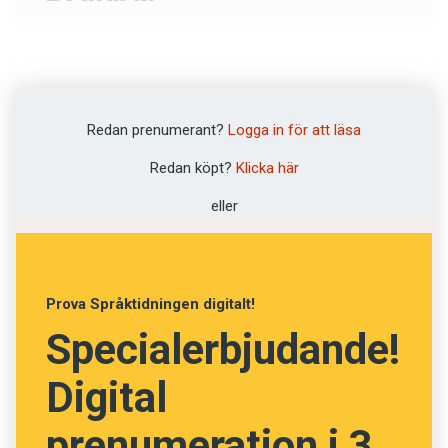
Vanlig
Komplex
Redan prenumerant?
Logga in för att läsa
Användbar
Redan köpt?
Klicka här
Ätlig
eller
NÄSTA FRÅGA
Prova Språktidningen digitalt!
Specialerbjudande!
Digital
prenumeration i 3