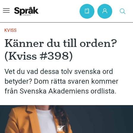
KVISS
Känner du till orden?
Hem
(Kviss #398)
Artiklar
Krönikor
Vet du vad dessa tolv svenska ord
betyder? Dom rätta svaren kommer
Språkfrågor
från Svenska Akademiens ordlista.
Skrivtips
Bokrecensioner
Kviss
Podden