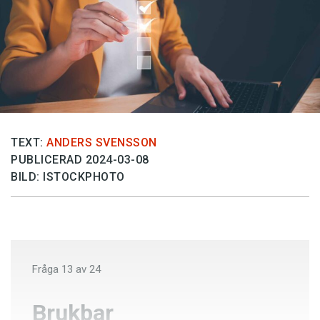
Anmäl till språkpolisen
Föreslå nyord
Annonsera
Prenumerera
Läs Språktidningen digitalt
Press
TEXT:
ANDERS SVENSSON
PUBLICERAD 2024-03-08
BILD: ISTOCKPHOTO
Fråga
13
av
24
Brukbar