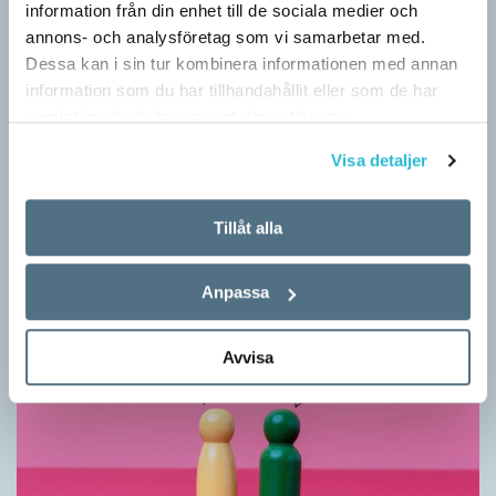
information från din enhet till de sociala medier och
annons- och analysföretag som vi samarbetar med.
Dessa kan i sin tur kombinera informationen med annan
information som du har tillhandahållit eller som de har
samlat in när du har använt deras tjänster.
Vilket språk är detta? (Kviss #626)
Visa detaljer
KVISS
I det här kvisset möter du texter om berömda svenska
författare på tolv olika språk hämtade från Wikipedia. Men vilka
Tillåt alla
är språken?
Anpassa
Avvisa