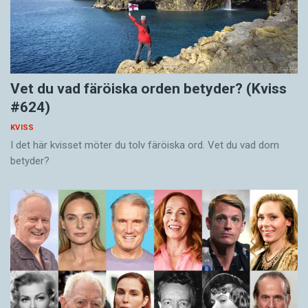
Vet du vad färöiska orden betyder? (Kviss
#624)
KVISS
I det här kvisset möter du tolv färöiska ord. Vet du vad dom
betyder?