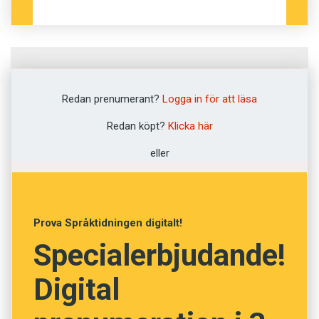
Fråga
1
av
12
Redan prenumerant?
Logga in för att läsa
Brukbar
Redan köpt?
Klicka här
eller
Vanlig
Komplex
Prova Språktidningen digitalt!
Användbar
Specialerbjudande!
Ätlig
Digital
NÄSTA FRÅGA